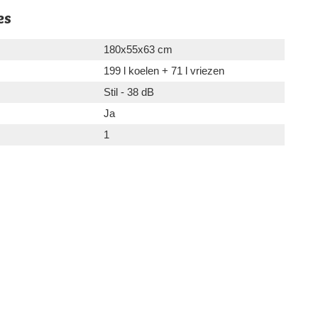
es
180x55x63 cm
199 l koelen + 71 l vriezen
Stil - 38 dB
Ja
1