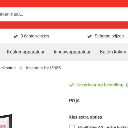
3 échte winkels
Scherpe prijzen
Keukenapparatuur
Inbouwapparatuur
Buiten koken
oelkasten
Inventum KV1808B
Leverbaar op bestelling
Prijs
Kies extra opties
Bij afhalen
extra kortin
40,-