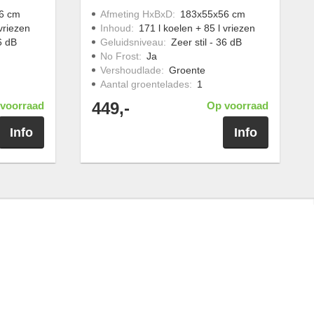
6 cm
Afmeting HxBxD
:
183x55x56 cm
vriezen
Inhoud
:
171 l koelen + 85 l vriezen
36 dB
Geluidsniveau
:
Zeer stil - 36 dB
No Frost
:
Ja
Vershoudlade
:
Groente
Aantal groentelades
:
1
449,-
voorraad
Op voorraad
Info
Info