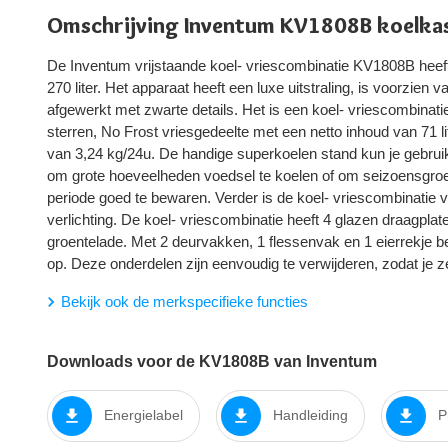
Omschrijving Inventum KV1808B koelka
De Inventum vrijstaande koel- vriescombinatie KV1808B heeft
270 liter. Het apparaat heeft een luxe uitstraling, is voorzien v
afgewerkt met zwarte details. Het is een koel- vriescombinati
sterren, No Frost vriesgedeelte met een netto inhoud van 71 l
van 3,24 kg/24u. De handige superkoelen stand kun je gebrui
om grote hoeveelheden voedsel te koelen of om seizoensgro
periode goed te bewaren. Verder is de koel- vriescombinatie v
verlichting. De koel- vriescombinatie heeft 4 glazen draagpla
groentelade. Met 2 deurvakken, 1 flessenvak en 1 eierrekje be
op. Deze onderdelen zijn eenvoudig te verwijderen, zodat je
Bekijk ook de merkspecifieke functies
Downloads voor de KV1808B van Inventum
Energielabel
Handleiding
P