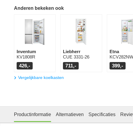
Anderen bekeken ook
Inventum
Liebherr
Etna
KV1808R
CUE 3331-26
KCV282NW
426,-
711,-
399,-
Vergelijkbare koelkasten
Productinformatie
Alternatieven
Specificaties
Revi