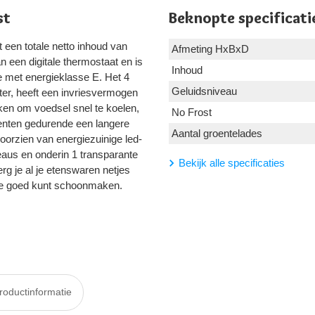
st
Beknopte specificati
 een totale netto inhoud van
Afmeting HxBxD
an een digitale thermostaat en is
Inhoud
e met energieklasse E. Het 4
Geluidsniveau
iter, heeft een invriesvermogen
ken om voedsel snel te koelen,
No Frost
enten gedurende een langere
Aantal groentelades
oorzien van energiezuinige led-
teaus en onderin 1 transparante
Bekijk alle specificaties
rg je al je etenswaren netjes
 ze goed kunt schoonmaken.
roductinformatie