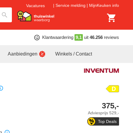
Service melding
MijnKeuken info
Vacatures
Klantwaardering
9,1
uit
46.256
reviews
Aanbiedingen
Winkels / Contact
D
375,-
Adviesprijs
529,-
Top Deals
g