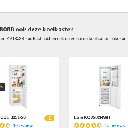
808B ook deze koelkasten
tum KV1808B koelkast hebben ook de volgende koelkasten bekeken. We
ls
 CUE 3331-26
Etna KCV282NWIT
E
10 reviews
15 reviews