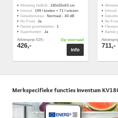
Afmeting HxBxD
:
180x55x63 cm
Afmeti
Inhoud
:
199 l koelen + 71 l vriezen
Inhoud
Geluidsniveau
:
Normaal - 40 dB
Geluids
No Frost
:
Ja
No Fros
Aantal groentelades
:
1
Flessen
Superkoelen
:
Ja
Aantal 
Adviesprijs
529,-
Op voorraad
Adviespri
426,-
711,-
Info
Merkspecifieke functies Inventum KV18