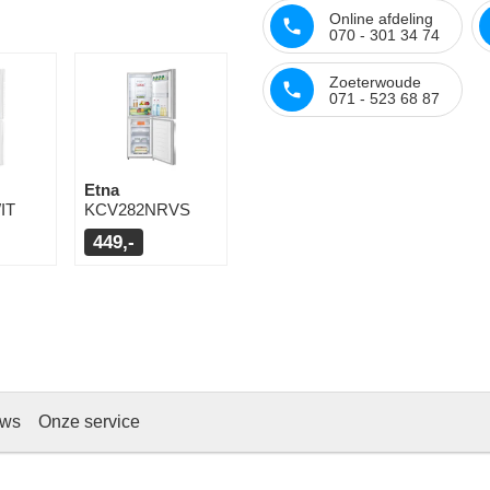
Online afdeling
070 - 301 34 74
Zoeterwoude
071 - 523 68 87
Etna
IT
KCV282NRVS
449,-
ews
Onze service