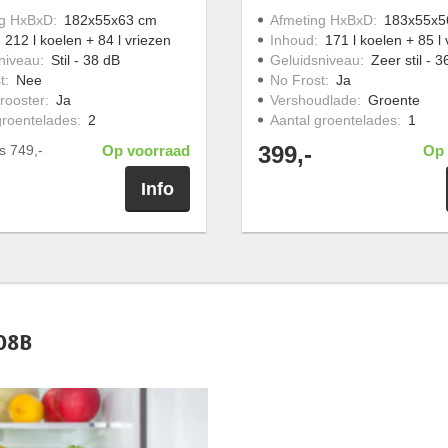
ng HxBxD
:
182x55x63 cm
Afmeting HxBxD
:
183x55x5
:
212 l koelen + 84 l vriezen
Inhoud
:
171 l koelen + 85 l 
niveau
:
Stil - 38 dB
Geluidsniveau
:
Zeer stil - 
t
:
Nee
No Frost
:
Ja
rooster
:
Ja
Vershoudlade
:
Groente
groentelades
:
2
Aantal groentelades
:
1
399,-
js
749,-
Op voorraad
Op 
Info
08B