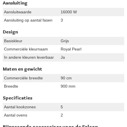
Aansluiting
Aansluitwaarde
16000 W
Aansluiting op aantal fasen
3
Design
Basiskleur
Grijs
Commerciële kleurnaam
Royal Pearl
In andere kleuren leverbaar
Ja
Maten en gewicht
Commerciële breedte
90 cm
Breedte
900 mm
Specificaties
Aantal kookzones
5
Aantal ovens
2
Bijpassende accessoires voor de Falcon