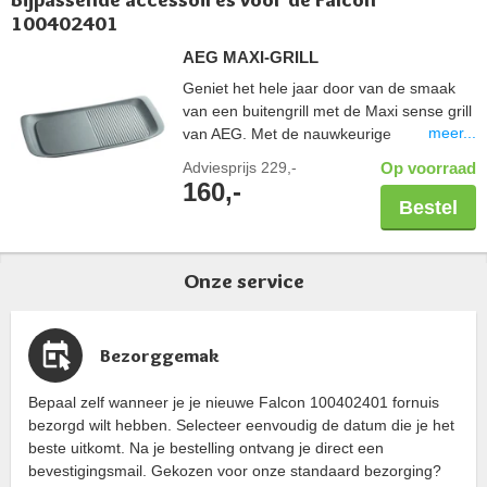
100402401
AEG MAXI-GRILL
Geniet het hele jaar door van de smaak
van een buitengrill met de Maxi sense grill
meer...
van AEG. Met de nauwkeurige
warmteregeling van inductie krijgt u een
Adviesprijs
229,-
Op voorraad
perfect gegrilde steak. Bereiding kan
160,-
zowel op de geribbelde als op het gladde
Bestel
oppervlak. Dikke basis van aluminium. Met
antiaanbaklaag en gemakkelijk te reinigen.
Ovenbestendig tot maximaal 200°C.
Onze service
Alleen voor inductiekookplaten.
Afmetingen: 51 x 25 cm.
Bezorggemak
Bepaal zelf wanneer je je nieuwe Falcon 100402401 fornuis
bezorgd wilt hebben. Selecteer eenvoudig de datum die je het
beste uitkomt. Na je bestelling ontvang je direct een
bevestigingsmail. Gekozen voor onze standaard bezorging?