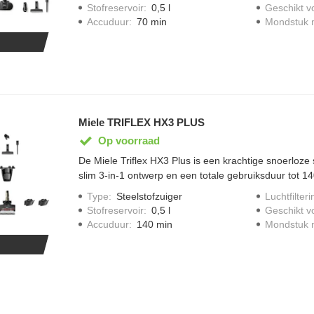
automatisch het vermogen aan op het type vloer. Me
Stofreservoir
:
0,5 l
Geschikt v
hardnekkig vuil snel aan. Dankzij de gebruiksduur to
Accuduur
:
70 min
Mondstuk m
zonder onderbrekingen door.
Miele TRIFLEX HX3 PLUS
Op voorraad
De Miele Triflex HX3 Plus is een krachtige snoerloze 
slim 3-in-1 ontwerp en een totale gebruiksduur tot 1
twee meegeleverde accu’s. Dankzij FloorDetect past 
Type
:
Steelstofzuiger
Luchtfilteri
vermogen aan op elk vloertype, terwijl het HEPA-filte
Stofreservoir
:
0,5 l
Geschikt v
hygiënisch schone lucht. Met de extra accu en uitgeb
Accuduur
:
140 min
Mondstuk m
maak je moeiteloos het hele huis schoon.