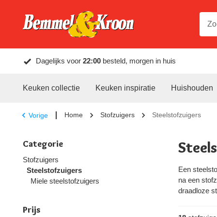
Dagelijks voor
22:00
besteld, morgen in huis
Keuken collectie
Keuken inspiratie
Huishouden
Home
Stofzuigers
Steelstofzuigers
Vorige
Categorie
Steel
Stofzuigers
Een steelsto
Steelstofzuigers
na een stofz
Miele steelstofzuigers
draadloze st
te maken va
Prijs