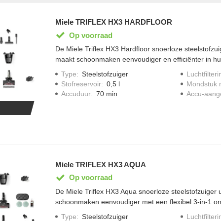
Miele TRIFLEX HX3 HARDFLOOR
Op voorraad
De Miele Triflex HX3 Hardfloor snoerloze steelstofzuige
maakt schoonmaken eenvoudiger en efficiënter in hui
stemt hij het vermogen automatisch af op het vloer
Type
:
Steelstofzuiger
Luchtfilteri
pak je hardnekkig vuil snel aan. BrilliantLight geeft he
Stofreservoir
:
0,5 l
Mondstuk m
een grondig resultaat. Het 3-in-1 ontwerp geeft je flexib
Accuduur
:
70 min
Accu-aang
profiteert van een lange gebruiksduur tot 70 minuten
Miele TRIFLEX HX3 AQUA
Op voorraad
De Miele Triflex HX3 Aqua snoerloze steelstofzuiger u
schoonmaken eenvoudiger met een flexibel 3-in-1 on
je vloeren diep te reinigen met zichtbaar resultaat. F
Type
:
Steelstofzuiger
Luchtfilteri