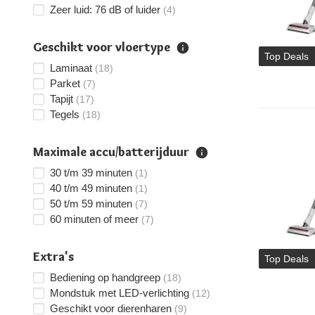
Zeer luid: 76 dB of luider
(4)
Geschikt voor vloertype
Top Deals
Laminaat
(18)
Parket
(7)
Tapijt
(17)
Tegels
(18)
Maximale accu/batterijduur
30 t/m 39 minuten
(1)
40 t/m 49 minuten
(1)
50 t/m 59 minuten
(7)
60 minuten of meer
(7)
Extra's
Top Deals
Bediening op handgreep
(18)
Mondstuk met LED-verlichting
(12)
Geschikt voor dierenharen
(9)