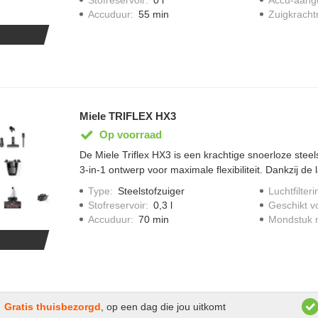
legen door easyclean system, twee -traps filtersystee
Accuduur
:
55 min
Zuigkracht
uitgebreide premium uitrusting w.o. electro compact 
zachte furniture borstel, XL zuigbuis en een verstel
Miele TRIFLEX HX3
Op voorraad
De Miele Triflex HX3 is een krachtige snoerloze steel
3-in-1 ontwerp voor maximale flexibiliteit. Dankzij de
minuten en automatische vloerherkenning maak je mo
Type
:
Steelstofzuiger
Luchtfilteri
schoon. Het HEPA-filter zorgt voor schone uitblaaslu
Stofreservoir
:
0,3 l
Geschikt v
met allergieën.
Accuduur
:
70 min
Mondstuk m
Gratis thuisbezorgd
, op een dag die jou uitkomt