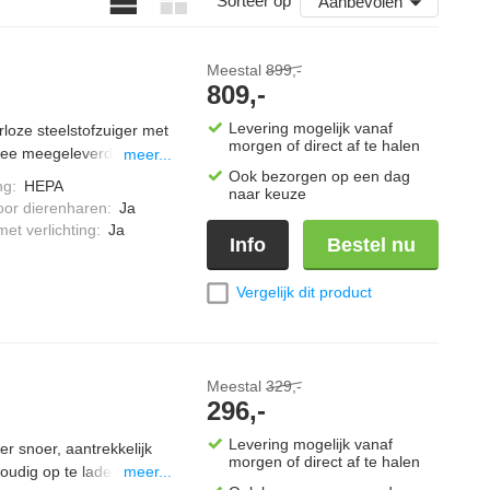
Sorteer op
Aanbevolen
Meestal
899,-
809,-
Levering mogelijk vanaf
rloze steelstofzuiger met
morgen of direct af te halen
twee meegeleverde accu’s
meer...
er reinig en dweil je in
Ook bezorgen op een dag
ng
:
HEPA
naar keuze
ermogen aanpast op elk
oor dierenharen
:
Ja
tra veelzijdig en met de
et verlichting
:
Ja
Info
Bestel nu
Vergelijk dit product
Meestal
329,-
296,-
Levering mogelijk vanaf
r snoer, aantrekkelijk
morgen of direct af te halen
udig op te laden,
meer...