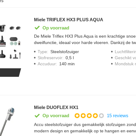
rs
Miele TRIFLEX HX3 PLUS AQUA
Op voorraad
De Miele Triflex HX3 Plus Aqua is een krachtige snoe
dweilfunctie, ideaal voor harde vloeren. Dankzij de 
heb je tot 140 minuten gebruiksduur. Met de AquaTwist
Type
:
Steelstofzuiger
Luchtfilteri
één beweging, terwijl FloorDetect automatisch het v
Stofreservoir
:
0,5 l
Geschikt v
vloertype. De uitgebreide accessoireset maakt hem ex
Accuduur
:
140 min
Mondstuk m
wandhouder berg je alles netjes en overzichtelijk op.
Miele DUOFLEX HX1
15 reviews
Op voorraad
Accu steelstofzuiger dus gemakkelijk stofzuigen zonde
modern design en gemakkelijk op te hangen en eenvo