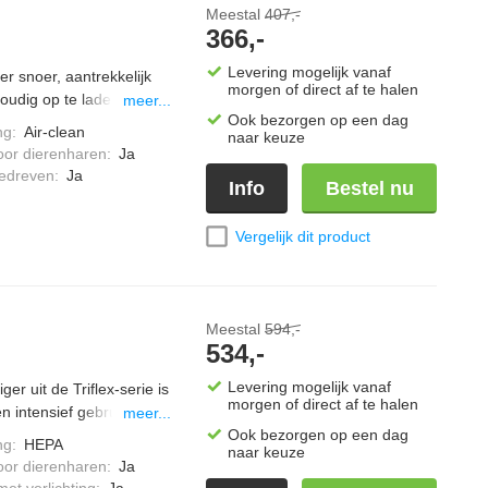
Meestal
407,-
366,-
Levering mogelijk vanaf
r snoer, aantrekkelijk
morgen of direct af te halen
udig op te laden,
meer...
Ook bezorgen op een dag
vermogen" stand,
ng
:
Air-clean
naar keuze
rvoir gemakkelijk te
oor dierenharen
:
Ja
m, inclusief een hand-
edreven
:
Ja
Info
Bestel nu
katten haren.
Vergelijk dit product
Meestal
594,-
534,-
Levering mogelijk vanaf
er uit de Triflex-serie is
morgen of direct af te halen
 intensief gebruik. Met
meer...
ubels en vloeren.
Ook bezorgen op een dag
ng
:
HEPA
naar keuze
ogen automatisch aan. De
oor dierenharen
:
Ja
raagt. BrilliantLight laat