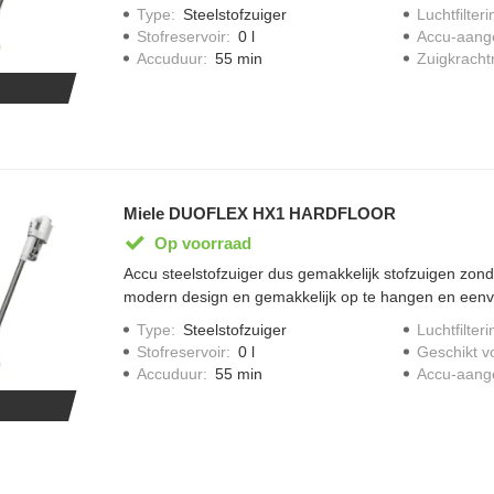
accuduur van 17 minuten en 12 minuten in de "max 
Type
:
Steelstofzuiger
Luchtfilteri
krachtig en efficient vermogen van 210 watt, stofrese
Stofreservoir
:
0 l
Accu-aang
legen door easyclean system, twee -traps filtersystee
Accuduur
:
55 min
Zuigkracht
Miele DUOFLEX HX1 HARDFLOOR
Op voorraad
Accu steelstofzuiger dus gemakkelijk stofzuigen zonde
modern design en gemakkelijk op te hangen en eenvo
accuduur van 17 minuten en 12 minuten in de "max 
Type
:
Steelstofzuiger
Luchtfilteri
krachtig en efficient vermogen van 210 watt, stofrese
Stofreservoir
:
0 l
Geschikt v
legen door easyclean system, twee -traps filtersystee
Accuduur
:
55 min
Accu-aang
zachte universele meubelborstel, incl. extra zachte b
vloeren.