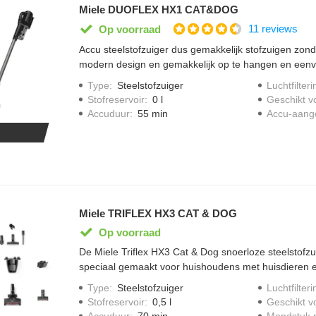
Miele DUOFLEX HX1 CAT&DOG
11 reviews
Op voorraad
Accu steelstofzuiger dus gemakkelijk stofzuigen zonde
modern design en gemakkelijk op te hangen en eenvo
accuduur van 17 minuten en 12 minuten in de "max 
Type
:
Steelstofzuiger
Luchtfilteri
krachtig en efficient vermogen van 210 watt, stofrese
Stofreservoir
:
0 l
Geschikt v
legen door easyclean system, twee -traps filtersystee
Accuduur
:
55 min
Accu-aang
electro borstel geschikt voor hardnekkige honden en 
Miele TRIFLEX HX3 CAT & DOG
Op voorraad
De Miele Triflex HX3 Cat & Dog snoerloze steelstofzuig
speciaal gemaakt voor huishoudens met huisdieren en
de turboborstel verwijder je haren eenvoudig van me
Type
:
Steelstofzuiger
Luchtfilteri
FloorDetect herkent het vloertype en past het verm
Stofreservoir
:
0,5 l
Geschikt v
Boostmodus helpt bij hardnekkig vuil dat extra kracht v