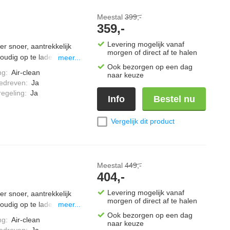
Meestal
399,-
359,-
Levering mogelijk vanaf
r snoer, aantrekkelijk
morgen of direct af te halen
udig op te laden,
meer...
Ook bezorgen op een dag
vermogen" stand,
ng
:
Air-clean
naar keuze
rvoir gemakkelijk te
edreven
:
Ja
m, inclusief een extra
regeling
:
Ja
Info
Bestel nu
Vergelijk dit product
Meestal
449,-
404,-
Levering mogelijk vanaf
r snoer, aantrekkelijk
morgen of direct af te halen
udig op te laden,
meer...
vermogen" stand,
Ook bezorgen op een dag
ng
:
Air-clean
naar keuze
rvoir gemakkelijk te
edreven
:
Ja