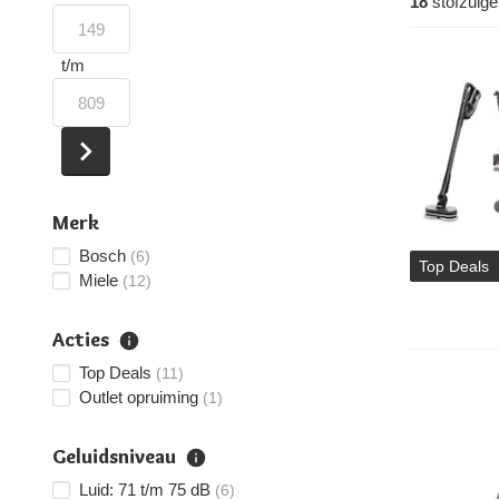
18
stofzuige
t/m
Merk
Bosch
(6)
Top Deals
Miele
(12)
Acties
Top Deals
(11)
Outlet opruiming
(1)
Geluidsniveau
Luid: 71 t/m 75 dB
(6)