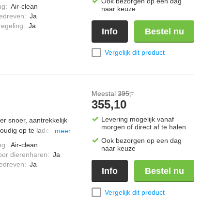
Ook bezorgen op een dag
vermogen" stand,
ng
:
Air-clean
naar keuze
rvoir gemakkelijk te
edreven
:
Ja
m, kleur; nordic blauw.
regeling
:
Ja
Info
Bestel nu
Vergelijk dit product
Meestal
395,-
355,10
Levering mogelijk vanaf
r snoer, aantrekkelijk
morgen of direct af te halen
udig op te laden,
meer...
vermogen" stand,
Ook bezorgen op een dag
ng
:
Air-clean
naar keuze
rvoir gemakkelijk te
oor dierenharen
:
Ja
m, inclusief een extra
edreven
:
Ja
Info
Bestel nu
orstel voor harde
Vergelijk dit product