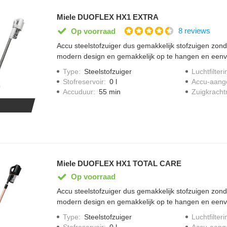
Miele DUOFLEX HX1 EXTRA
8 reviews
Op voorraad
Accu steelstofzuiger dus gemakkelijk stofzuigen zonde
modern design en gemakkelijk op te hangen en eenvo
accuduur van 17 minuten en 12 minuten in de "max 
Type
:
Steelstofzuiger
Luchtfilteri
krachtig en efficient vermogen van 210 watt, stofrese
Stofreservoir
:
0 l
Accu-aang
legen door easyclean system, twee -traps filtersystee
Accuduur
:
55 min
Zuigkracht
zachte universele meubelborstel
Miele DUOFLEX HX1 TOTAL CARE
Op voorraad
Accu steelstofzuiger dus gemakkelijk stofzuigen zonde
modern design en gemakkelijk op te hangen en eenvo
accuduur van 17 minuten en 12 minuten in de "max 
Type
:
Steelstofzuiger
Luchtfilteri
krachtig en efficient vermogen van 210 watt, stofrese
Stofreservoir
:
0 l
Accu-aang