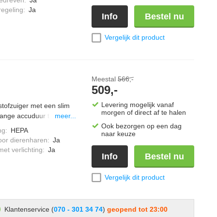
m, inclusief een
regeling
:
Ja
Info
Bestel nu
handheld brush, extra
bare zuigmond
Vergelijk dit product
Meestal
566,-
509,-
Levering mogelijk vanaf
stofzuiger met een slim
morgen of direct af te halen
 lange accuduur tot 70
meer...
eiteloos elk oppervlak
Ook bezorgen op een dag
ng
:
HEPA
naar keuze
cht, ideaal voor mensen
oor dierenharen
:
Ja
et verlichting
:
Ja
Info
Bestel nu
Vergelijk dit product
Klantenservice (
070 - 301 34 74
)
geopend tot 23:00