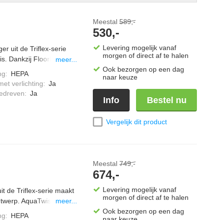
Meestal
589,-
530,-
Levering mogelijk vanaf
r uit de Triflex-serie
morgen of direct af te halen
s. Dankzij FloorDetect
meer...
type. Met de Boostmodus
Ook bezorgen op een dag
ng
:
HEPA
naar keuze
lder zicht op stof voor
et verlichting
:
Ja
iliteit in gebruik en je
edreven
:
Ja
Info
Bestel nu
.
Vergelijk dit product
Meestal
749,-
674,-
Levering mogelijk vanaf
it de Triflex-serie maakt
morgen of direct af te halen
twerp. AquaTwister helpt
meer...
loorDetect past
Ook bezorgen op een dag
ng
:
HEPA
naar keuze