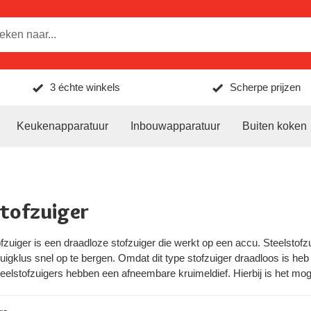
3 échte winkels
Scherpe prijzen
Keukenapparatuur
Inbouwapparatuur
Buiten koken
stofzuiger
fzuiger is een draadloze stofzuiger die werkt op een accu. Steelstofzu
uigklus snel op te bergen. Omdat dit type stofzuiger draadloos is heb
eelstofzuigers hebben een afneembare kruimeldief. Hierbij is het mog
n de steel.