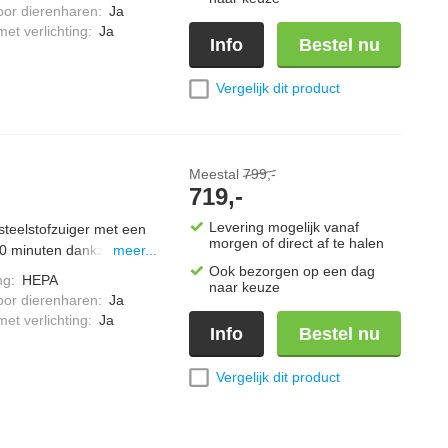
t de Boostmodus pak je
oor dierenharen
:
Ja
t 70 minuten werk je
et verlichting
:
Ja
Info
Bestel nu
Vergelijk dit product
Meestal
799,-
719,-
Levering mogelijk vanaf
steelstofzuiger met een
morgen of direct af te halen
40 minuten dankzij de
meer...
hij automatisch het
Ook bezorgen op een dag
ng
:
HEPA
naar keuze
r zorgt voor een
oor dierenharen
:
Ja
reide accessoireset
et verlichting
:
Ja
Info
Bestel nu
Vergelijk dit product