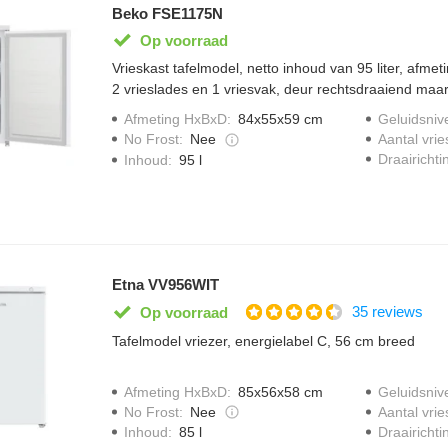
Beko FSE1175N
Op voorraad
Vrieskast tafelmodel, netto inhoud van 95 liter, afme
2 vrieslades en 1 vriesvak, deur rechtsdraaiend maar
omkeerbaar,
Afmeting HxBxD
:
84x55x59 cm
Geluidsniv
No Frost
:
Nee
Aantal vrie
Draairichti
Inhoud
:
95 l
Etna VV956WIT
35 reviews
Op voorraad
Tafelmodel vriezer, energielabel C, 56 cm breed
Afmeting HxBxD
:
85x56x58 cm
Geluidsniv
No Frost
:
Nee
Aantal vrie
Draairichti
Inhoud
:
85 l