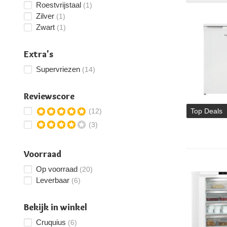
Roestvrijstaal
(1)
Zilver
(1)
Zwart
(1)
Extra's
Supervriezen
(14)
Reviewscore
(12)
Top Deals
(3)
Voorraad
Op voorraad
(20)
Leverbaar
(6)
Bekijk in winkel
Cruquius
(6)