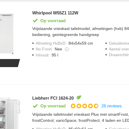
Whirlpool W55Z1 112W
Op voorraad
Vrijstaande vrieskast tafelmodel, afmetingen (hxb) 
bediening, geintegreerde handgreep
Afmeting HxBxD
:
84x54x59 cm
Geluidsniv
No Frost
:
Nee
Aantal vrie
Draairichti
Inhoud
:
95 l
Liebherr FCI 1624-20
26 reviews
Op voorraad
Vrijstaande tafelmodel vrieskast Plus met smartFrost, 
frostControl, varioSpace, frostProtect, 4 laden en LED
Afmeting HxBxD
:
85x60x61 cm
Geluidsniv