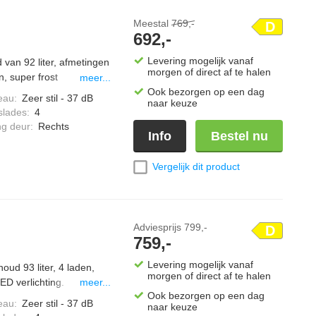
Meestal
769,-
D
692,-
Levering mogelijk vanaf
d van 92 liter, afmetingen
morgen of direct af te halen
, super frost
meer...
Ook bezorgen op een dag
eau
:
Zeer stil - 37 dB
naar keuze
slades
:
4
ng deur
:
Rechts
Info
Bestel nu
Vergelijk dit product
Adviesprijs
799,-
D
759,-
Levering mogelijk vanaf
oud 93 liter, 4 laden,
morgen of direct af te halen
ED verlichting.
meer...
Ook bezorgen op een dag
eau
:
Zeer stil - 37 dB
naar keuze