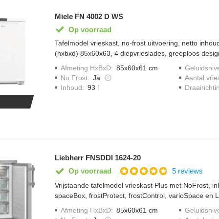
Miele FN 4002 D WS
Op voorraad
Tafelmodel vrieskast, no-frost uitvoering, netto inhou
(hxbxd) 85x60x63, 4 diepvrieslades, greeploos design
Afmeting HxBxD
:
85x60x61 cm
Geluidsniv
No Frost
:
Ja
Aantal vrie
Draairichti
Inhoud
:
93 l
Liebherr FNSDDI 1624-20
5 reviews
Op voorraad
Vrijstaande tafelmodel vrieskast Plus met NoFrost, inh
spaceBox, frostProtect, frostControl, varioSpace en L
Afmeting HxBxD
:
85x60x61 cm
Geluidsniv