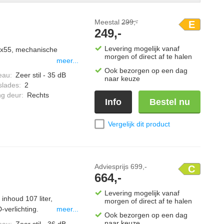
Meestal
299,-
E
249,-
Levering mogelijk vanaf
84x55, mechanische
morgen of direct af te halen
meer...
Ook bezorgen op een dag
eau
:
Zeer stil - 35 dB
naar keuze
slades
:
2
ng deur
:
Rechts
Info
Bestel nu
Vergelijk dit product
Adviesprijs
699,-
C
664,-
Levering mogelijk vanaf
inhoud 107 liter,
morgen of direct af te halen
-verlichting.
meer...
Ook bezorgen op een dag
naar keuze
eau
:
Zeer stil - 36 dB