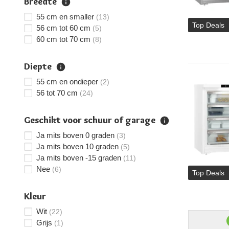
Breedte
55 cm en smaller
(13)
Top Deals
56 cm tot 60 cm
(5)
60 cm tot 70 cm
(8)
Diepte
55 cm en ondieper
(2)
56 tot 70 cm
(24)
Geschikt voor schuur of garage
Ja mits boven 0 graden
(3)
Ja mits boven 10 graden
(5)
Ja mits boven -15 graden
(11)
Nee
(6)
Top Deals
Kleur
Wit
(22)
Grijs
(1)