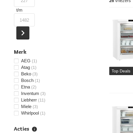
26
vriezers
t/m
Merk
AEG
(1)
Atag
(1)
Top Deals
Beko
(3)
Bosch
(1)
Etna
(2)
Inventum
(3)
Liebherr
(11)
Miele
(3)
Whirlpool
(1)
Acties