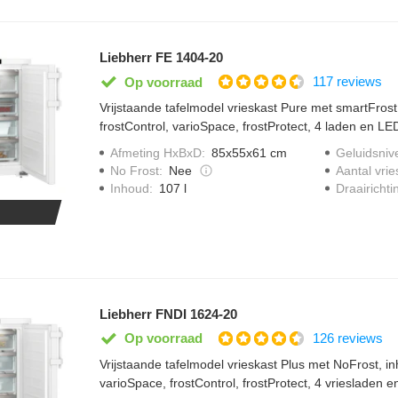
Liebherr FE 1404-20
117 reviews
Op voorraad
Vrijstaande tafelmodel vrieskast Pure met smartFrost, 
frostControl, varioSpace, frostProtect, 4 laden en LED
Afmeting HxBxD
:
85x55x61 cm
Geluidsniv
No Frost
:
Nee
Aantal vrie
Draairichti
Inhoud
:
107 l
Liebherr FNDI 1624-20
126 reviews
Op voorraad
Vrijstaande tafelmodel vrieskast Plus met NoFrost, inh
varioSpace, frostControl, frostProtect, 4 vriesladen e