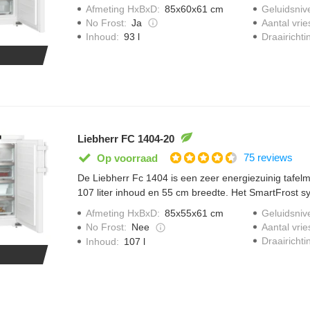
Afmeting HxBxD
:
85x60x61 cm
Geluidsniv
No Frost
:
Ja
Aantal vrie
Draairichti
Inhoud
:
93 l
Liebherr FC 1404-20
75 reviews
Op voorraad
De Liebherr Fc 1404 is een zeer energiezuinig tafel
107 liter inhoud en 55 cm breedte. Het SmartFrost s
door de gladde binnenwanden waardoor het reinigen 
Afmeting HxBxD
:
85x55x61 cm
Geluidsniv
makkelijker is. Met handige invriesautomaat, invriez
No Frost
:
Nee
Aantal vrie
lade.
Draairichti
Inhoud
:
107 l