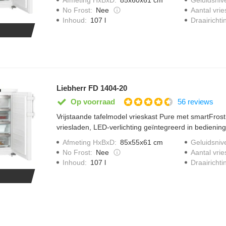
No Frost
:
Nee
Aantal vrie
Draairichti
Inhoud
:
107 l
Liebherr FD 1404-20
56 reviews
Op voorraad
Vrijstaande tafelmodel vrieskast Pure met smartFrost,
vriesladen, LED-verlichting geïntegreerd in bediening
frostProtect en varioSpace.
Afmeting HxBxD
:
85x55x61 cm
Geluidsniv
No Frost
:
Nee
Aantal vrie
Draairichti
Inhoud
:
107 l