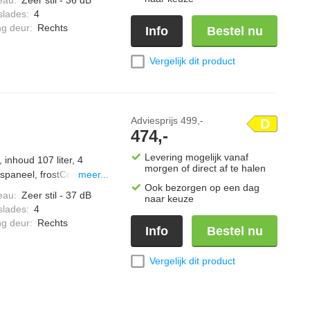
slades
:
4
ng deur
:
Rechts
Info
Bestel nu
Vergelijk dit product
Adviesprijs
499,-
D
474,-
Levering mogelijk vanaf
 inhoud 107 liter, 4
morgen of direct af te halen
spaneel, frostControl,
meer...
Ook bezorgen op een dag
eau
:
Zeer stil - 37 dB
naar keuze
slades
:
4
ng deur
:
Rechts
Info
Bestel nu
Vergelijk dit product