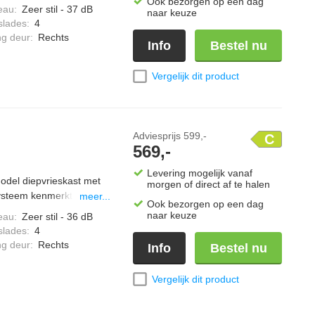
Ook bezorgen op een dag
eau
:
Zeer stil - 37 dB
naar keuze
slades
:
4
ng deur
:
Rechts
Info
Bestel nu
Vergelijk dit product
Adviesprijs
599,-
C
569,-
Levering mogelijk vanaf
model diepvrieskast met
morgen of direct af te halen
ysteem kenmerkt zich
meer...
Ook bezorgen op een dag
en ontdooien sneller en
naar keuze
eau
:
Zeer stil - 36 dB
en én bewaren in elke
slades
:
4
ng deur
:
Rechts
Info
Bestel nu
Vergelijk dit product