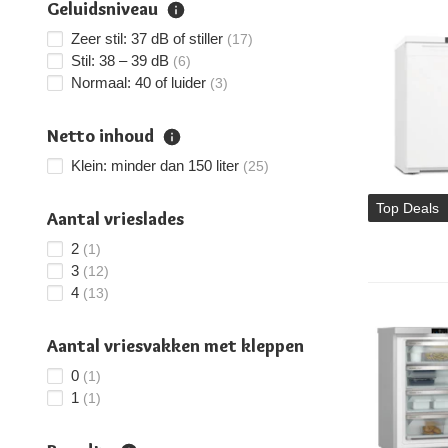
Geluidsniveau
Zeer stil: 37 dB of stiller
(17)
Stil: 38 – 39 dB
(6)
Normaal: 40 of luider
(3)
Netto inhoud
Klein: minder dan 150 liter
(25)
Top Deals
Aantal vrieslades
2
(1)
3
(12)
4
(13)
Aantal vriesvakken met kleppen
0
(1)
1
(1)