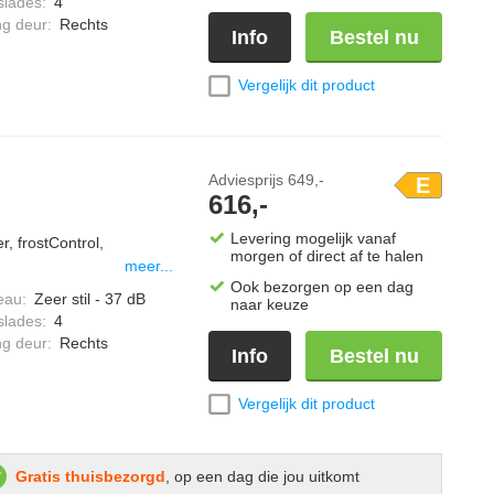
slades
:
4
ng deur
:
Rechts
Info
Bestel nu
Vergelijk dit product
Adviesprijs
649,-
E
616,-
Levering mogelijk vanaf
r, frostControl,
morgen of direct af te halen
meer...
Ook bezorgen op een dag
eau
:
Zeer stil - 37 dB
naar keuze
slades
:
4
ng deur
:
Rechts
Info
Bestel nu
Vergelijk dit product
Gratis thuisbezorgd
, op een dag die jou uitkomt