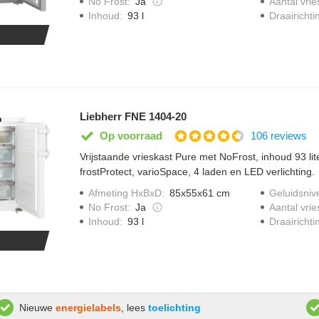
No Frost
:
Ja
Aantal vrie
Draairichti
Inhoud
:
93 l
Liebherr FNE 1404-20
106 reviews
Op voorraad
Vrijstaande vrieskast Pure met NoFrost, inhoud 93 lite
frostProtect, varioSpace, 4 laden en LED verlichting.
Afmeting HxBxD
:
85x55x61 cm
Geluidsniv
No Frost
:
Ja
Aantal vrie
Draairichti
Inhoud
:
93 l
Nieuwe
energielabels
, lees
toelichting