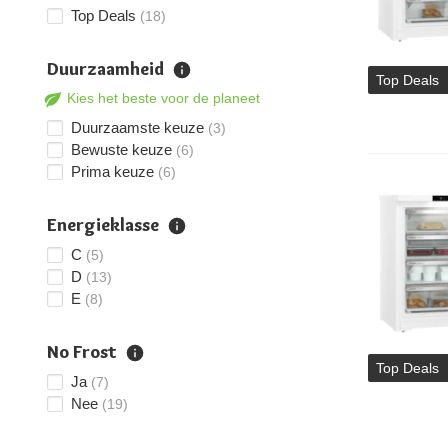
Top Deals
(18)
Duurzaamheid
Top Deals
Kies het beste voor de planeet
Duurzaamste keuze
(3)
Bewuste keuze
(6)
Prima keuze
(6)
Energieklasse
C
(5)
D
(13)
E
(8)
No Frost
Top Deals
Ja
(7)
Nee
(19)