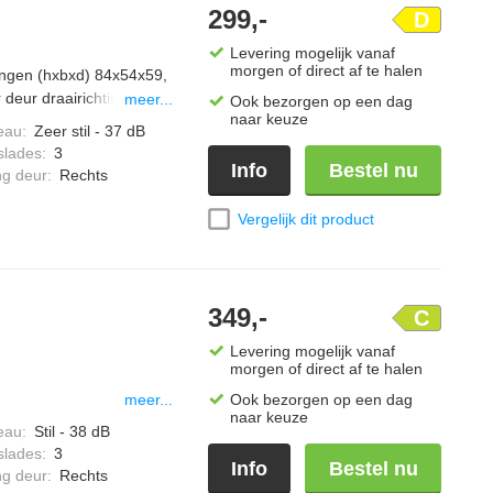
299,-
D
Levering mogelijk vanaf
morgen of direct af te halen
tingen (hxbxd) 84x54x59,
 deur draairichting
meer...
Ook bezorgen op een dag
naar keuze
eau
:
Zeer stil - 37 dB
slades
:
3
Info
Bestel nu
ng deur
:
Rechts
Vergelijk dit product
349,-
C
Levering mogelijk vanaf
morgen of direct af te halen
meer...
Ook bezorgen op een dag
naar keuze
eau
:
Stil - 38 dB
slades
:
3
Info
Bestel nu
ng deur
:
Rechts