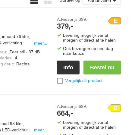
Sorteer op
Aanbevolen
Adviesprijs
399,-
E
379,-
Levering mogelijk vanaf
inhoud 76 liter,
morgen of direct af te halen
-verlichting.
meer...
Ook bezorgen op een dag
eau
:
Zeer stil - 37 dB
naar keuze
slades
:
4
ng deur
:
Rechts
Info
Bestel nu
Vergelijk dit product
Adviesprijs
699,-
D
664,-
Levering mogelijk vanaf
oud 93 liter,
morgen of direct af te halen
n LED-verlichting.
meer...