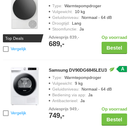
Type
:
Warmtepompdroger
Vulgewicht
:
10 kg
Geluidsniveau
:
Normaal - 64 dB
Droogtijd
:
Lang
Stoomfunctie
:
Ja
Adviesprijs
839,-
Op voorraad
Top Deals
689,-
Bestel
Vergelijk
A
Samsung DV90DG6845LEU3
Type
:
Warmtepompdroger
Vulgewicht
:
9 kg
Geluidsniveau
:
Normaal - 64 dB
Bediening via app
:
Ja
Antibacterieel
:
Ja
Adviesprijs
949,-
Op voorraad
Vergelijk
749,-
Bestel