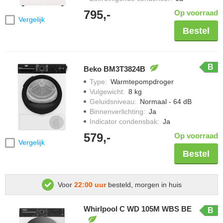
795,-
Op voorraad
Vergelijk
Bestel
B
Beko BM3T3824B
Type
:
Warmtepompdroger
Vulgewicht
:
8 kg
Geluidsniveau
:
Normaal - 64 dB
Binnenverlichting
:
Ja
Indicator condensbak
:
Ja
579,-
Op voorraad
Vergelijk
Bestel
Voor
22:00 uur
besteld, morgen in huis
Whirlpool C WD 105M WBS BE
B