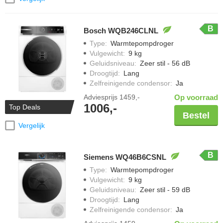
B
Bosch WQB246CLNL
Type
:
Warmtepompdroger
Vulgewicht
:
9 kg
Geluidsniveau
:
Zeer stil - 56 dB
Droogtijd
:
Lang
Zelfreinigende condensor
:
Ja
Adviesprijs
1459,-
Op voorraad
1006,-
Top Deals
Bestel
Vergelijk
B
Siemens WQ46B6CSNL
Type
:
Warmtepompdroger
Vulgewicht
:
9 kg
Geluidsniveau
:
Zeer stil - 59 dB
Droogtijd
:
Lang
Zelfreinigende condensor
:
Ja