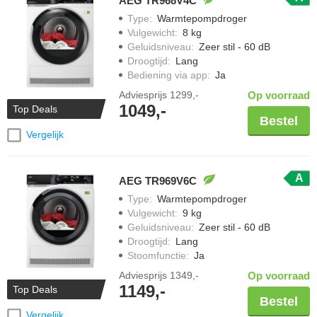
AEG TR968V4C
Type
:
Warmtepompdroger
Vulgewicht
:
8 kg
Geluidsniveau
:
Zeer stil - 60 dB
Droogtijd
:
Lang
Bediening via app
:
Ja
Adviesprijs
1299,-
Op voorraad
1049,-
Top Deals
Bestel
Vergelijk
A
AEG TR969V6C
Type
:
Warmtepompdroger
Vulgewicht
:
9 kg
Geluidsniveau
:
Zeer stil - 60 dB
Droogtijd
:
Lang
Stoomfunctie
:
Ja
Adviesprijs
1349,-
Op voorraad
1149,-
Top Deals
Bestel
Vergelijk