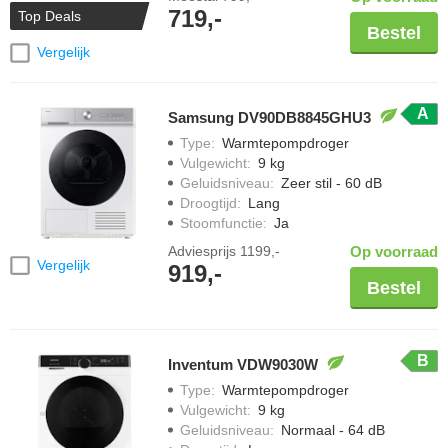
719,-
Top Deals
Bestel
Vergelijk
A
Samsung DV90DB8845GHU3
Type
:
Warmtepompdroger
Vulgewicht
:
9 kg
Geluidsniveau
:
Zeer stil - 60 dB
Droogtijd
:
Lang
Stoomfunctie
:
Ja
Adviesprijs
1199,-
Op voorraad
Vergelijk
919,-
Bestel
B
Inventum VDW9030W
Type
:
Warmtepompdroger
Vulgewicht
:
9 kg
Geluidsniveau
:
Normaal - 64 dB