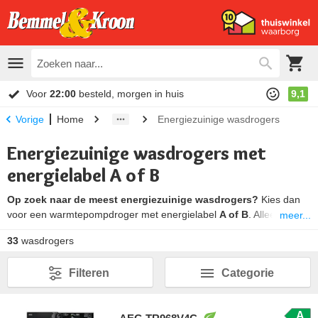
Voor
22:00
besteld, morgen in huis
9,1
Home
Energiezuinige wasdrogers
Vorige
Energiezuinige wasdrogers met
energielabel A of B
Op zoek naar de meest energiezuinige wasdrogers?
Kies dan
voor een warmtepompdroger met energielabel
A of B
. Alleen deze
meer...
drogers vallen bij Bemmel & Kroon onder de noemer
energiezuinig
.
33
wasdrogers
Dankzij de efficiënte warmtepomptechniek verbruiken deze drogers
aanzienlijk minder stroom, wat zowel goed is voor je portemonnee
Filteren
Categorie
als het milieu.
A