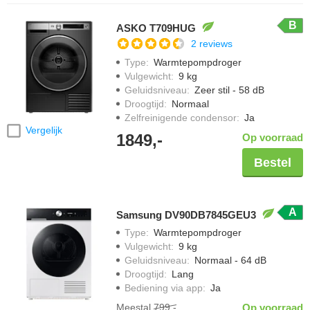
B
ASKO T709HUG
2 reviews
Type
:
Warmtepompdroger
Vulgewicht
:
9 kg
Geluidsniveau
:
Zeer stil - 58 dB
Droogtijd
:
Normaal
Zelfreinigende condensor
:
Ja
Vergelijk
1849,-
Op voorraad
Bestel
A
Samsung DV90DB7845GEU3
Type
:
Warmtepompdroger
Vulgewicht
:
9 kg
Geluidsniveau
:
Normaal - 64 dB
Droogtijd
:
Lang
Bediening via app
:
Ja
Meestal
799,-
Op voorraad