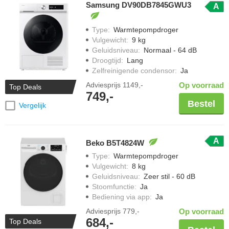
Samsung DV90DB7845GWU3
A
Type
:
Warmtepompdroger
Vulgewicht
:
9 kg
Geluidsniveau
:
Normaal - 64 dB
Droogtijd
:
Lang
Zelfreinigende condensor
:
Ja
Adviesprijs
1149,-
Op voorraad
Top Deals
749,-
Bestel
Vergelijk
A
Beko B5T4824W
Type
:
Warmtepompdroger
Vulgewicht
:
8 kg
Geluidsniveau
:
Zeer stil - 60 dB
Stoomfunctie
:
Ja
Bediening via app
:
Ja
Adviesprijs
779,-
Op voorraad
684,-
Top Deals