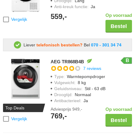
Droogtijd
:
Lang
Anti-kreuk functie
:
Ja
559,-
Op voorraad
Vergelijk
Bestel
Liever
telefonisch bestellen?
Bel
070 - 301 34 74
B
AEG TR868B4B
7 reviews
Type
:
Warmtepompdroger
Vulgewicht
:
8 kg
Geluidsniveau
:
Stil - 63 dB
Droogtijd
:
Normaal
Antibacterieel
:
Ja
Top Deals
Adviesprijs
949,-
Op voorraad
769,-
Vergelijk
Bestel