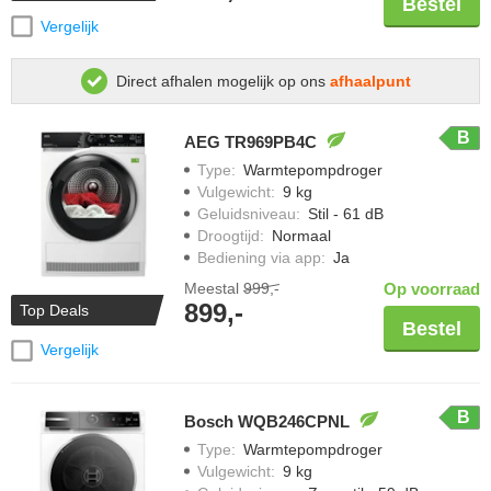
Bestel
Vergelijk
Direct afhalen mogelijk op ons
afhaalpunt
B
AEG TR969PB4C
Type
:
Warmtepompdroger
Vulgewicht
:
9 kg
Geluidsniveau
:
Stil - 61 dB
Droogtijd
:
Normaal
Bediening via app
:
Ja
Meestal
999,-
Op voorraad
899,-
Top Deals
Bestel
Vergelijk
B
Bosch WQB246CPNL
Type
:
Warmtepompdroger
Vulgewicht
:
9 kg