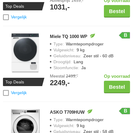
Adviesprijs
1459,-
Op voorraad
1031,-
Top Deals
Bestel
Vergelijk
B
Miele TQ 1000 WP
Type
:
Warmtepompdroger
Vulgewicht
:
9 kg
Geluidsniveau
:
Zeer stil - 60 dB
Droogtijd
:
Lang
Stoomfunctie
:
Ja
Meestal
2499,-
Op voorraad
2249,-
Top Deals
Bestel
Vergelijk
B
ASKO T709HUW
Type
:
Warmtepompdroger
Vulgewicht
:
9 kg
Geluidsniveau
:
Zeer stil - 58 dB