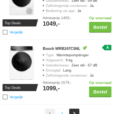
Geluidsniveau
:
Zeer stil - 59 dB
Zelfreinigende condensor
:
Ja
Bediening via app
:
Ja
Adviesprijs
1459,-
Op voorraad
1049,-
Top Deals
Bestel
Vergelijk
A
Bosch WRB247C5NL
Type
:
Warmtepompdroger
Vulgewicht
:
9 kg
Geluidsniveau
:
Zeer stil - 57 dB
Droogtijd
:
Lang
Zelfreinigende condensor
:
Ja
Adviesprijs
1579,-
Op voorraad
1099,-
Top Deals
Bestel
Vergelijk
1
2