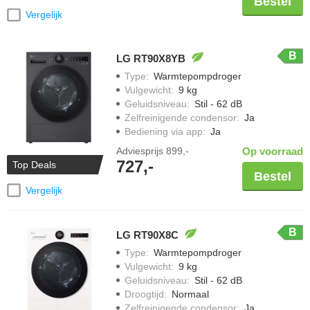
Bestel
Vergelijk
B
LG RT90X8YB
Type
:
Warmtepompdroger
Vulgewicht
:
9 kg
Geluidsniveau
:
Stil - 62 dB
Zelfreinigende condensor
:
Ja
Bediening via app
:
Ja
Adviesprijs
899,-
Op voorraad
727,-
Top Deals
Bestel
Vergelijk
B
LG RT90X8C
Type
:
Warmtepompdroger
Vulgewicht
:
9 kg
Geluidsniveau
:
Stil - 62 dB
Droogtijd
:
Normaal
Zelfreinigende condensor
:
Ja