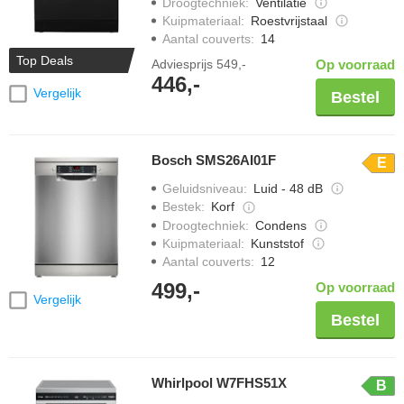
Droogtechniek
:
Ventilatie
Kuipmateriaal
:
Roestvrijstaal
Aantal couverts
:
14
Top Deals
Adviesprijs
549,-
Op voorraad
446,-
Vergelijk
Bestel
Bosch SMS26AI01F
E
Geluidsniveau
:
Luid - 48 dB
Bestek
:
Korf
Droogtechniek
:
Condens
Kuipmateriaal
:
Kunststof
Aantal couverts
:
12
499,-
Op voorraad
Vergelijk
Bestel
Whirlpool W7FHS51X
B