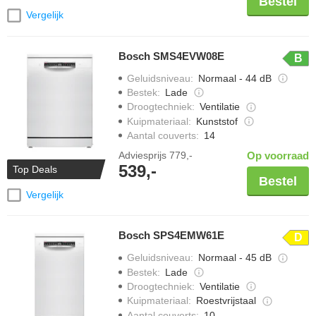
Bestel
Vergelijk
Bosch SMS4EVW08E
B
Geluidsniveau
:
Normaal - 44 dB
Bestek
:
Lade
Droogtechniek
:
Ventilatie
Kuipmateriaal
:
Kunststof
Aantal couverts
:
14
Adviesprijs
779,-
Op voorraad
539,-
Top Deals
Bestel
Vergelijk
Bosch SPS4EMW61E
D
Geluidsniveau
:
Normaal - 45 dB
Bestek
:
Lade
Droogtechniek
:
Ventilatie
Kuipmateriaal
:
Roestvrijstaal
Aantal couverts
:
10