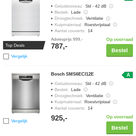
Geluidsniveau
:
Stil - 42 dB
Bestek
:
Lade
Droogtechniek
:
Ventilatie
Kuipmateriaal
:
Roestvrijstaal
Aantal couverts
:
14
Adviesprijs
999,-
Op voorraad
787,-
Top Deals
Bestel
Vergelijk
Bosch SMS6ECI12E
A
Geluidsniveau
:
Stil - 42 dB
Bestek
:
Lade
Droogtechniek
:
Ventilatie
Kuipmateriaal
:
Roestvrijstaal
Aantal couverts
:
14
925,-
Op voorraad
Vergelijk
Bestel