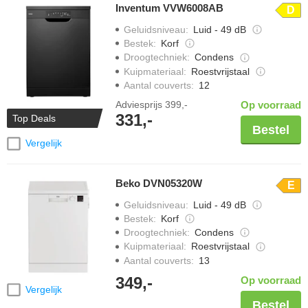
Inventum VVW6008AB
D
Geluidsniveau
:
Luid - 49 dB
Bestek
:
Korf
Droogtechniek
:
Condens
Kuipmateriaal
:
Roestvrijstaal
Aantal couverts
:
12
Adviesprijs
399,-
Op voorraad
331,-
Top Deals
Bestel
Vergelijk
Beko DVN05320W
E
Geluidsniveau
:
Luid - 49 dB
Bestek
:
Korf
Droogtechniek
:
Condens
Kuipmateriaal
:
Roestvrijstaal
Aantal couverts
:
13
349,-
Op voorraad
Vergelijk
Bestel