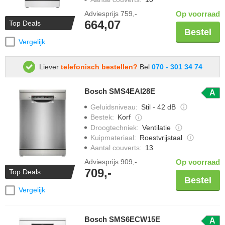
Adviesprijs
759,-
Op voorraad
664,07
Top Deals
Bestel
Vergelijk
Liever
telefonisch bestellen?
Bel
070 - 301 34 74
Bosch SMS4EAI28E
A
Geluidsniveau
:
Stil - 42 dB
Bestek
:
Korf
Droogtechniek
:
Ventilatie
Kuipmateriaal
:
Roestvrijstaal
Aantal couverts
:
13
Adviesprijs
909,-
Op voorraad
709,-
Top Deals
Bestel
Vergelijk
Bosch SMS6ECW15E
A