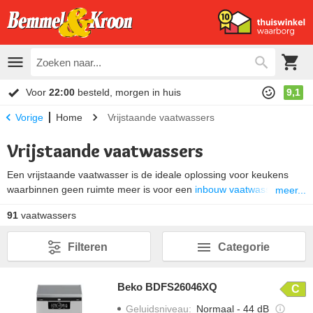
Voor
22:00
besteld, morgen in huis
9,1
Home
Vrijstaande vaatwassers
Vorige
Vrijstaande vaatwassers
Een vrijstaande vaatwasser is de ideale oplossing voor keukens
waarbinnen geen ruimte meer is voor een
inbouw vaatwasser
.
meer...
Vrijstaande vaatwassers kun je plaatsen op elke gewenste plek in je
91
vaatwassers
keuken, bijkeuken of zelfs garage. Zorg er wel voor dat er een
stopcontact en water aan- en afvoer binnen bereik is. De meeste
Filteren
Categorie
vrijstaande vaatwassers hebben het bedieningspaneel aan de
buitenzijde en zijn wit van kleur, maar er zijn ook zilverkleurige en
roestvrijstalen vaatwas modellen.
Beko BDFS26046XQ
C
Geluidsniveau
:
Normaal - 44 dB