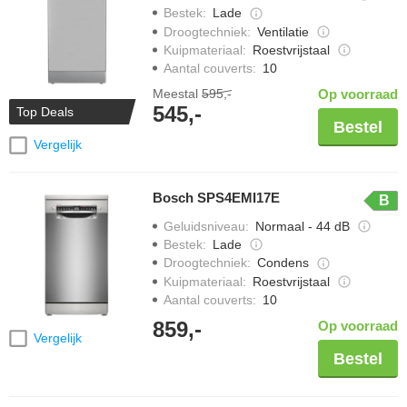
Bestek
:
Lade
Droogtechniek
:
Ventilatie
Kuipmateriaal
:
Roestvrijstaal
Aantal couverts
:
10
Meestal
595,-
Op voorraad
545,-
Top Deals
Bestel
Vergelijk
Bosch SPS4EMI17E
B
Geluidsniveau
:
Normaal - 44 dB
Bestek
:
Lade
Droogtechniek
:
Condens
Kuipmateriaal
:
Roestvrijstaal
Aantal couverts
:
10
859,-
Op voorraad
Vergelijk
Bestel