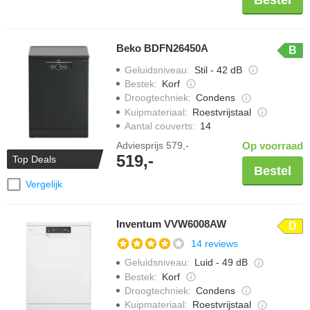
Beko BDFN26450A
B
Geluidsniveau
:
Stil - 42 dB
Bestek
:
Korf
Droogtechniek
:
Condens
Kuipmateriaal
:
Roestvrijstaal
Aantal couverts
:
14
Adviesprijs
579,-
Op voorraad
519,-
Top Deals
Bestel
Vergelijk
Inventum VVW6008AW
D
14 reviews
Geluidsniveau
:
Luid - 49 dB
Bestek
:
Korf
Droogtechniek
:
Condens
Kuipmateriaal
:
Roestvrijstaal