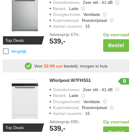
Geluidsniveau
:
Zeer stil - 41 dB
Bestek
:
Lade
Droogtechniek
:
Ventilatie
Kuipmateriaal
:
Roestvrijstaal
Aantal couverts
:
15
Adviesprijs
679,-
Op voorraad
539,-
Top Deals
Bestel
Vergelijk
Voor
22:00 uur
besteld, morgen in huis
Whirlpool W7FHS51
B
Geluidsniveau
:
Zeer stil - 41 dB
Bestek
:
Lade
Droogtechniek
:
Ventilatie
Kuipmateriaal
:
Roestvrijstaal
Aantal couverts
:
15
Adviesprijs
699,-
Op voorraad
539,-
Top Deals