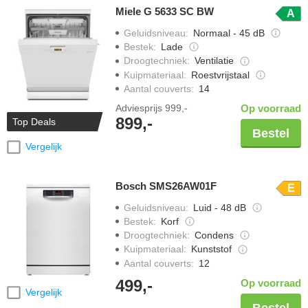
Miele G 5633 SC BW
A
Geluidsniveau
:
Normaal - 45 dB
Bestek
:
Lade
Droogtechniek
:
Ventilatie
Kuipmateriaal
:
Roestvrijstaal
Aantal couverts
:
14
Adviesprijs
999,-
Op voorraad
899,-
Top Deals
Bestel
Vergelijk
Bosch SMS26AW01F
E
Geluidsniveau
:
Luid - 48 dB
Bestek
:
Korf
Droogtechniek
:
Condens
Kuipmateriaal
:
Kunststof
Aantal couverts
:
12
499,-
Op voorraad
Vergelijk
Bestel