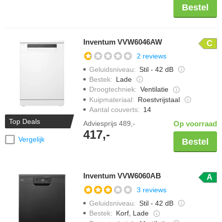
Bestel
Inventum VVW6046AW
C
2 reviews
Geluidsniveau
:
Stil - 42 dB
Bestek
:
Lade
Droogtechniek
:
Ventilatie
Kuipmateriaal
:
Roestvrijstaal
Aantal couverts
:
14
Top Deals
Adviesprijs
489,-
Op voorraad
417,-
Vergelijk
Bestel
Inventum VVW6060AB
A
3 reviews
Geluidsniveau
:
Stil - 42 dB
Bestek
:
Korf, Lade