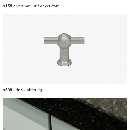
s158
eiken-natuur / onyxzwart
s509
edelstaalkleurig