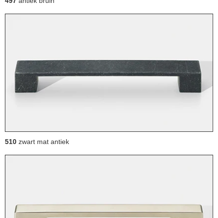
497
antiek bruin
510
zwart mat antiek