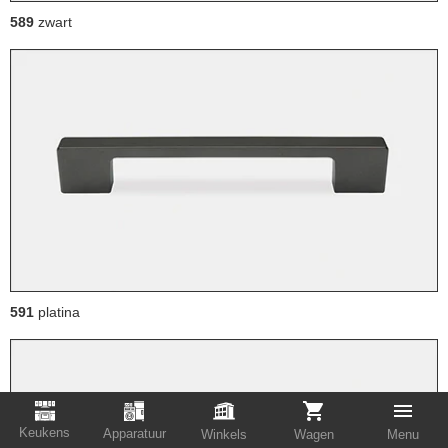
589
zwart
591
platina
Keukens
Apparatuur
Winkels
Wagen
Menu