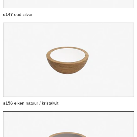
s147
oud zilver
s156
eiken natuur / kristalwit