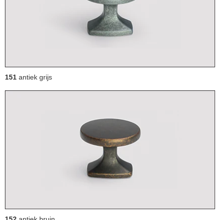
151
antiek grijs
152
antiek bruin