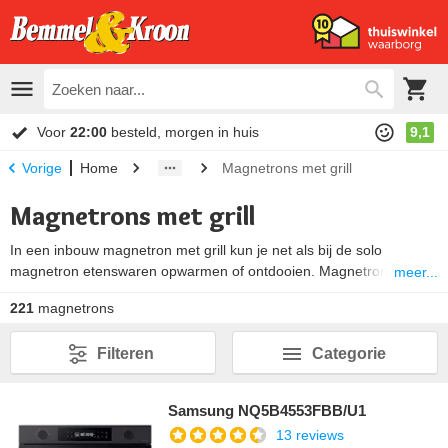
Voor
22:00
besteld, morgen in huis
9,1
Home
Magnetrons met grill
Vorige
Magnetrons met grill
In een inbouw magnetron met grill kun je net als bij de solo
magnetron etenswaren opwarmen of ontdooien. Magnetrons met
meer...
grill hebben daarnaast nog een grill-functie. Met deze grillfunctie
221
magnetrons
kan je gerechten gratineren. Je ovenschotel of pizza krijgt hierdoor
een heerlijke bruine en krokante korst. Daarnaast is het grillen van
Filteren
Categorie
vlees of vis minder vet.
Samsung NQ5B4553FBB/U1
13 reviews