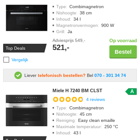
Type
:
Combimagnetron
Nishoogte
:
38 cm
Inhoud
:
34 l
Magnetronvermogen
:
900 W
Grill
:
Ja
Adviesprijs
549,-
Op voorraad
521,-
Top Deals
Bestel
Vergelijk
Liever
telefonisch bestellen?
Bel
070 - 301 34 74
Miele H 7240 BM CLST
A
4 reviews
Type
:
Combimagnetron
Nishoogte
:
45 cm
Reiniging
:
Easy clean emaille
Maximale temperatuur
:
250 °C
Inhoud
:
43 l