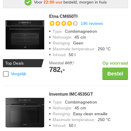
Voor
22:00 uur
besteld, morgen in huis
Etna CM650TI
196 reviews
Type
:
Combimagnetron
Nishoogte
:
45 cm
Reiniging
:
Geen
Maximale temperatuur
:
250 °C
Inhoud
:
50 l
Meestal
869,-
Op voorraad
Top Deals
782,-
Bestel
Vergelijk
Inventum IMC4535GT
Type
:
Combimagnetron
Nishoogte
:
45 cm
Reiniging
:
Easy clean emaille
Maximale temperatuur
:
250 °C
Inhoud
:
50 l