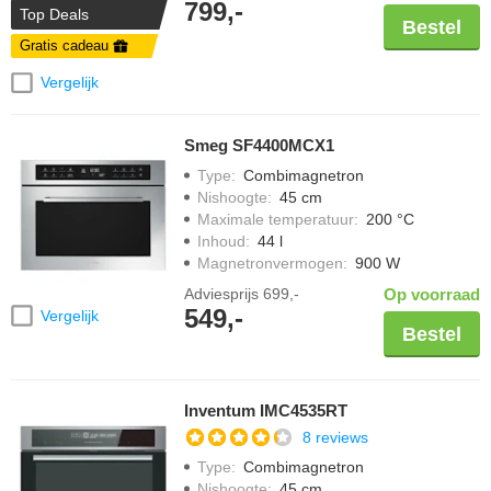
799,-
Top Deals
Bestel
Gratis cadeau
Vergelijk
Smeg SF4400MCX1
Type
:
Combimagnetron
Nishoogte
:
45 cm
Maximale temperatuur
:
200 °C
Inhoud
:
44 l
Magnetronvermogen
:
900 W
Adviesprijs
699,-
Op voorraad
549,-
Vergelijk
Bestel
Inventum IMC4535RT
8 reviews
Type
:
Combimagnetron
Nishoogte
:
45 cm