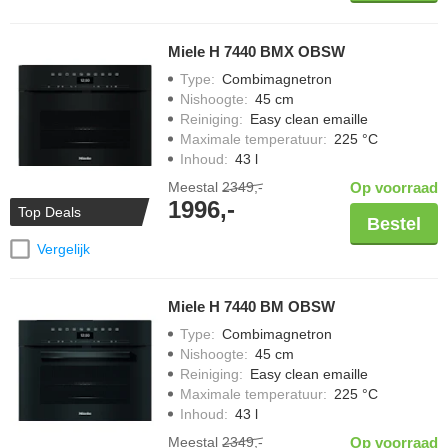
Miele H 7440 BMX OBSW
Type
:
Combimagnetron
Nishoogte
:
45 cm
Reiniging
:
Easy clean emaille
Maximale temperatuur
:
225 °C
Inhoud
:
43 l
Meestal
2349,-
Op voorraad
1996,-
Top Deals
Bestel
Vergelijk
Miele H 7440 BM OBSW
Type
:
Combimagnetron
Nishoogte
:
45 cm
Reiniging
:
Easy clean emaille
Maximale temperatuur
:
225 °C
Inhoud
:
43 l
Meestal
2349,-
Op voorraad