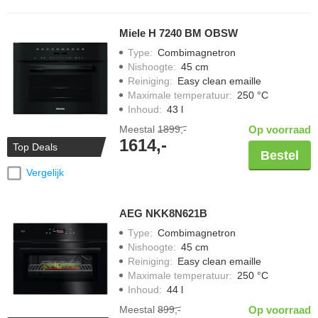
Miele H 7240 BM OBSW
Type
:
Combimagnetron
Nishoogte
:
45 cm
Reiniging
:
Easy clean emaille
Maximale temperatuur
:
250 °C
Inhoud
:
43 l
Meestal
1899,-
Op voorraad
1614,-
Top Deals
Bestel
Vergelijk
AEG NKK8N621B
Type
:
Combimagnetron
Nishoogte
:
45 cm
Reiniging
:
Easy clean emaille
Maximale temperatuur
:
250 °C
Inhoud
:
44 l
Meestal
899,-
Op voorraad