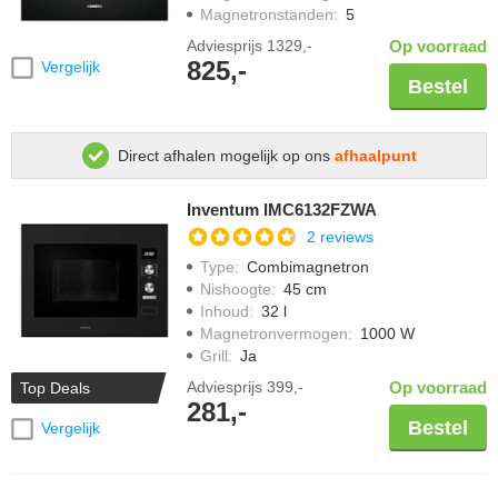
Magnetronstanden
:
5
Adviesprijs
1329,-
Op voorraad
825,-
Vergelijk
Bestel
Direct afhalen mogelijk op ons
afhaalpunt
Inventum IMC6132FZWA
2 reviews
Type
:
Combimagnetron
Nishoogte
:
45 cm
Inhoud
:
32 l
Magnetronvermogen
:
1000 W
Grill
:
Ja
Adviesprijs
399,-
Op voorraad
Top Deals
281,-
Bestel
Vergelijk