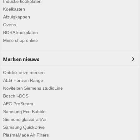
Inductie kookplaten
Koelkasten
Afzuigkappen
Ovens
BORA kookplaten
Miele shop online
Merken nieuws
Ontdek onze merken
AEG Horizon Range
Noviteiten Siemens studioLine
Bosch i-DOS
AEG ProSteam
Samsung Eco Bubble
Siemens glassdraftAir
Samsung QuickDrive
PlasmaMade Air Filters