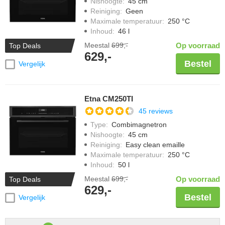
Nishoogte
:
45 cm
Reiniging
:
Geen
Maximale temperatuur
:
250 °C
Inhoud
:
46 l
Meestal
699,-
Op voorraad
Top Deals
629,-
Bestel
Vergelijk
Etna CM250TI
45 reviews
Type
:
Combimagnetron
Nishoogte
:
45 cm
Reiniging
:
Easy clean emaille
Maximale temperatuur
:
250 °C
Inhoud
:
50 l
Meestal
699,-
Op voorraad
Top Deals
629,-
Bestel
Vergelijk