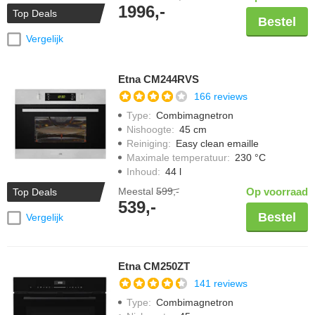
1996,-
Top Deals
Bestel
Vergelijk
Etna CM244RVS
166 reviews
Type
:
Combimagnetron
Nishoogte
:
45 cm
Reiniging
:
Easy clean emaille
Maximale temperatuur
:
230 °C
Inhoud
:
44 l
Meestal
599,-
Op voorraad
Top Deals
539,-
Bestel
Vergelijk
Etna CM250ZT
141 reviews
Type
:
Combimagnetron