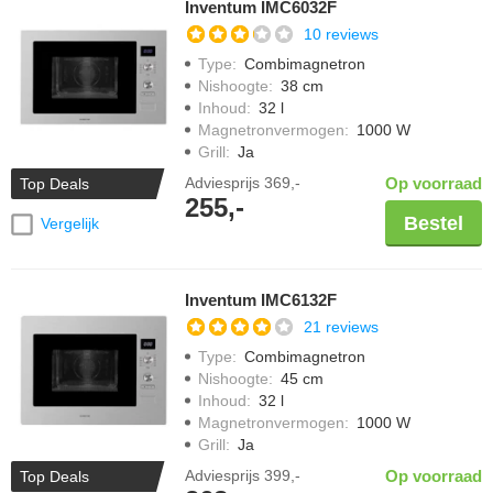
Inventum IMC6032F
10 reviews
Type
:
Combimagnetron
Nishoogte
:
38 cm
Inhoud
:
32 l
Magnetronvermogen
:
1000 W
Grill
:
Ja
Adviesprijs
369,-
Op voorraad
Top Deals
255,-
Bestel
Vergelijk
Inventum IMC6132F
21 reviews
Type
:
Combimagnetron
Nishoogte
:
45 cm
Inhoud
:
32 l
Magnetronvermogen
:
1000 W
Grill
:
Ja
Adviesprijs
399,-
Op voorraad
Top Deals