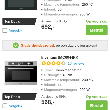
Maximale temperatuur
:
250 °C
Inhoud
:
50 l
Magnetronvermogen
:
900 W
Adviesprijs
849,-
Op voorraad
Top Deals
692,-
Bestel
Vergelijk
Gratis thuisbezorgd
, op een dag die jou uitkomt
Inventum IMC6044RK
13 reviews
Type
:
Combimagnetron
Nishoogte
:
45 cm
Maximale temperatuur
:
230 °C
Inhoud
:
44 l
Magnetronvermogen
:
900 W
Adviesprijs
699,-
Op voorraad
Top Deals
568,-
Bestel
Vergelijk