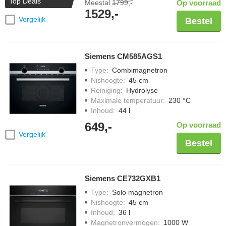
Top Deals
Meestal
1799,-
Op voorraad
1529,-
Vergelijk
Bestel
Siemens CM585AGS1
Type
:
Combimagnetron
Nishoogte
:
45 cm
Reiniging
:
Hydrolyse
Maximale temperatuur
:
230 °C
Inhoud
:
44 l
649,-
Op voorraad
Vergelijk
Bestel
Siemens CE732GXB1
Type
:
Solo magnetron
Nishoogte
:
45 cm
Inhoud
:
36 l
Magnetronvermogen
:
1000 W