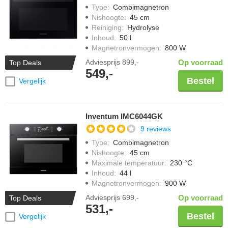
Type
:
Combimagnetron
Nishoogte
:
45 cm
Reiniging
:
Hydrolyse
Inhoud
:
50 l
Magnetronvermogen
:
800 W
Adviesprijs
899,-
Op voorraad
Top Deals
549,-
Bestel
Vergelijk
Inventum IMC6044GK
9 reviews
Type
:
Combimagnetron
Nishoogte
:
45 cm
Maximale temperatuur
:
230 °C
Inhoud
:
44 l
Magnetronvermogen
:
900 W
Adviesprijs
699,-
Op voorraad
Top Deals
531,-
Bestel
Vergelijk