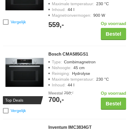
Maximale temperatuur
:
230 °C
Inhoud
:
44 l
Magnetronvermogen
:
900 W
Vergelijk
559,-
Op voorraad
Bestel
Bosch CMA585GS1
Type
:
Combimagnetron
Nishoogte
:
45 cm
Reiniging
:
Hydrolyse
Maximale temperatuur
:
230 °C
Inhoud
:
44 l
Meestal
750,-
Op voorraad
700,-
Top Deals
Bestel
Vergelijk
Inventum IMC3834GT