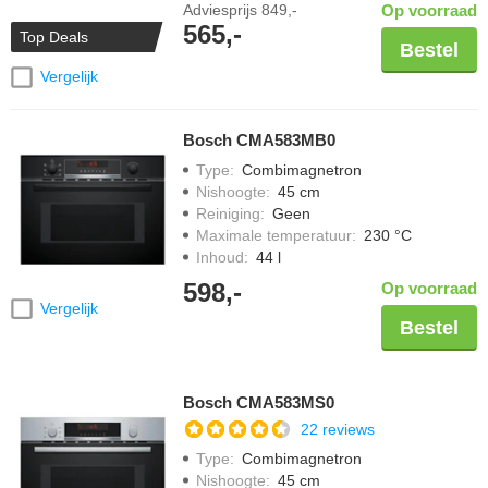
Adviesprijs
849,-
Op voorraad
565,-
Top Deals
Bestel
Vergelijk
Bosch CMA583MB0
Type
:
Combimagnetron
Nishoogte
:
45 cm
Reiniging
:
Geen
Maximale temperatuur
:
230 °C
Inhoud
:
44 l
598,-
Op voorraad
Vergelijk
Bestel
Bosch CMA583MS0
22 reviews
Type
:
Combimagnetron
Nishoogte
:
45 cm