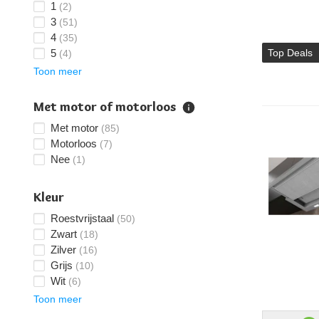
1
(2)
3
(51)
4
(35)
Top Deals
5
(4)
Toon meer
Met motor of motorloos
Met motor
(85)
Motorloos
(7)
Nee
(1)
Kleur
Roestvrijstaal
(50)
Zwart
(18)
Zilver
(16)
Grijs
(10)
Wit
(6)
Toon meer