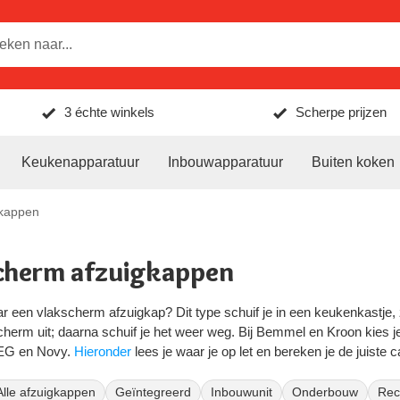
3 échte winkels
Scherpe prijzen
Keukenapparatuur
Inbouwapparatuur
Buiten koken
gkappen
cherm afzuigkappen
 een vlakscherm afzuigkap? Dit type schuif je in een keukenkastje, zo
scherm uit; daarna schuif je het weer weg. Bij Bemmel en Kroon kies
EG en Novy.
Hieronder
lees je waar je op let en bereken je de juiste ca
 een vlakscherm afzuigkap?
Alle afzuigkappen
Geïntegreerd
Inbouwunit
Onderbouw
Reci