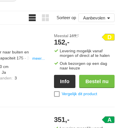
mal front dat netjes wegvalt in je keuken. Ga je koken, dan
eer terug en is de kap vrijwel onzichtbaar. Dit type
Sorteer op
Aanbevolen
t scherm is uitgeschoven. Wil je een kap die volledig wegvalt
Meestal
169,-
D
152,-
Levering mogelijk vanaf
r naar buiten en
morgen of direct af te halen
capaciteit 175 - 310 m³/h,
meer...
Ook bezorgen op een dag
0 cm
naar keuze
:
Ja
standen
:
3
Info
Bestel nu
Vergelijk dit product
351,-
A