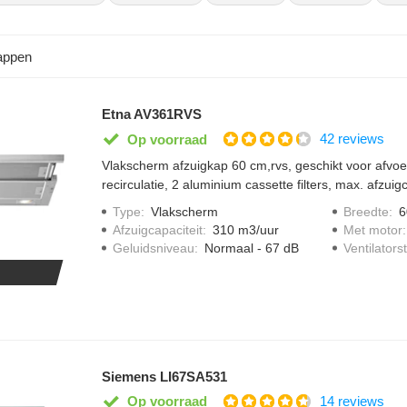
rm afzuigkap bouw je in onder een keukenkastje. Je ziet alleen een s
scherm naar voren en start de afzuiging. Daarna schuif je het scherm w
appen
en strak, onopvallend design met een groot afzuigoppervlak zodra he
keukenpaneel? Kijk dan naar een
geïntegreerde afzuigkap
.
Etna AV361RVS
42 reviews
Op voorraad
Vlakscherm afzuigkap 60 cm,rvs, geschikt voor afvoe
recirculatie, 2 aluminium cassette filters, max. afzuig
LED verlichting 2 x 4 W
Type
:
Vlakscherm
Breedte
:
6
Afzuigcapaciteit
:
310 m3/uur
Met motor
Geluidsniveau
:
Normaal - 67 dB
Ventilator
Siemens LI67SA531
14 reviews
Op voorraad