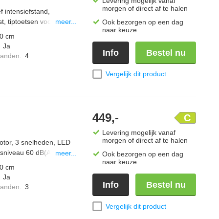
Levering mogelijk vanaf
morgen of direct af te halen
 intensiefstand,
t, tiptoetsen voor
meer...
Ook bezorgen op een dag
naar keuze
.
0 cm
:
Ja
Info
Bestel nu
standen
:
4
Vergelijk dit product
449,-
C
Levering mogelijk vanaf
morgen of direct af te halen
tor, 3 snelheden, LED
dsniveau 60 dB(A), Auto-
meer...
Ook bezorgen op een dag
naar keuze
0 cm
:
Ja
Info
Bestel nu
standen
:
3
Vergelijk dit product