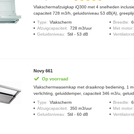
Vlakschermafzuigkap iQ300 met 4 snelheden inclusief
capaciteit 728 m3/h, geluidsniveau 53 dB(A), greeplijs
vermogen en verlichting en 2 x 1,5 W LED verlichting
Type
:
Vlakscherm
Breedte
:
6
Afzuigcapaciteit
:
728 m3/uur
Met motor
Geluidsniveau
:
Stil - 53 dB
Ventilator
Novy 661
Op voorraad
Vlakschermwasemkap met draaiknop bediening, 1 mo
verlichting, geluiddemper, capaciteit 346 m3/u, gelui
Stop
Type
:
Vlakscherm
Breedte
:
6
Afzuigcapaciteit
:
350 m3/uur
Met motor
Geluidsniveau
:
Stil - 60 dB
Ventilator