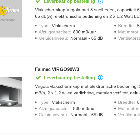
Leverbaar op bestelling
Vlakschermkap Virgola met 3 snelheden, capaciteit 
65 dB(A), elektronische bediening en 2 x 1.2 Watt LED
Type
:
Vlakscherm
Breedte
:
5
Afzuigcapaciteit
:
800 m3/uur
Met motor
Geluidsniveau
:
Normaal - 65 dB
Ventilator
Falmec VIRGO90W3
Leverbaar op bestelling
Virgola vlakschermkap met elektronische bediening, 
m3/h, 2 x 1.2 w led verlichting, metalen vetfilter, gel
Type
:
Vlakscherm
Breedte
:
8
Afzuigcapaciteit
:
800 m3/uur
Met motor
Geluidsniveau
:
Normaal - 65 dB
Ventilator