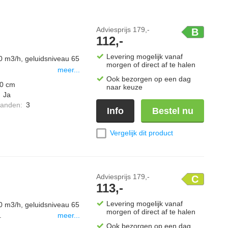
Adviesprijs
179,-
B
112,-
Levering mogelijk vanaf
0 m3/h, geluidsniveau 65
morgen of direct af te halen
meer...
Ook bezorgen op een dag
0 cm
naar keuze
:
Ja
standen
:
3
Info
Bestel nu
Vergelijk dit product
Adviesprijs
179,-
C
113,-
Levering mogelijk vanaf
0 m3/h, geluidsniveau 65
morgen of direct af te halen
.
meer...
Ook bezorgen op een dag