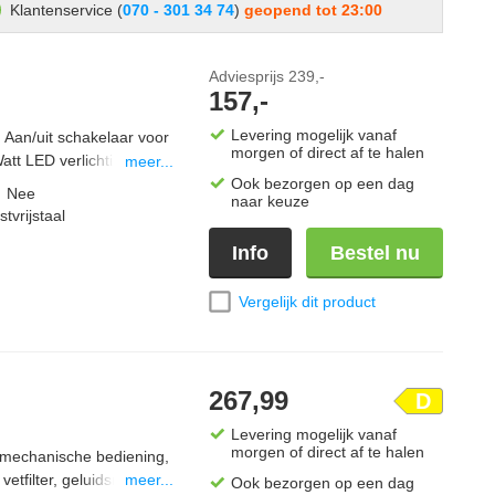
Klantenservice (
070 - 301 34 74
)
geopend tot 23:00
Adviesprijs
239,-
157,-
Levering mogelijk vanaf
 Aan/uit schakelaar voor
morgen of direct af te halen
att LED verlichting.
meer...
Ook bezorgen op een dag
:
Nee
naar keuze
tvrijstaal
Info
Bestel nu
Vergelijk dit product
267,99
D
Levering mogelijk vanaf
morgen of direct af te halen
, mechanische bediening,
vetfilter, geluidsniveau
meer...
Ook bezorgen op een dag