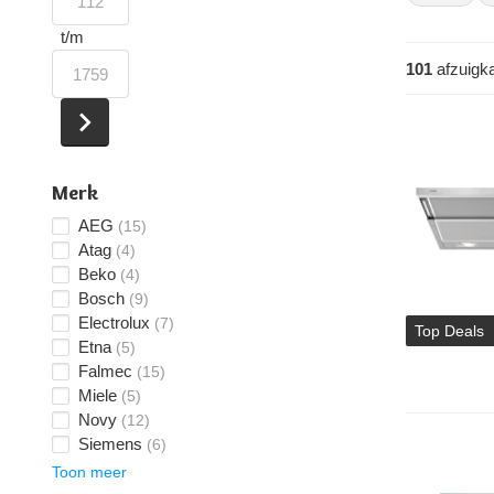
Een vlaksche
t/m
trek je het 
101
afzuigk
combineert e
achter een 
Merk
AEG
(15)
Atag
(4)
Beko
(4)
Bosch
(9)
Electrolux
(7)
Top Deals
Etna
(5)
Falmec
(15)
Miele
(5)
Novy
(12)
Siemens
(6)
Toon meer