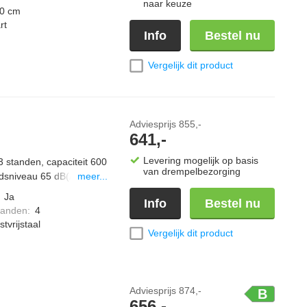
naar keuze
0 cm
rt
Info
Bestel nu
Vergelijk dit product
Adviesprijs
855,-
641,-
Levering mogelijk op basis
3 standen, capaciteit 600
van drempelbezorging
uidsniveau 65 dB(A)
meer...
:
Ja
Info
Bestel nu
standen
:
4
tvrijstaal
Vergelijk dit product
Adviesprijs
874,-
B
656,-