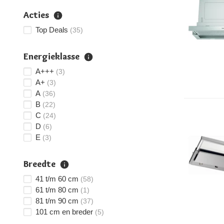
Acties
Top Deals
(35)
Energieklasse
A+++
(3)
A+
(3)
A
(36)
B
(22)
C
(24)
D
(6)
E
(3)
Breedte
41 t/m 60 cm
(58)
61 t/m 80 cm
(1)
81 t/m 90 cm
(37)
101 cm en breder
(5)