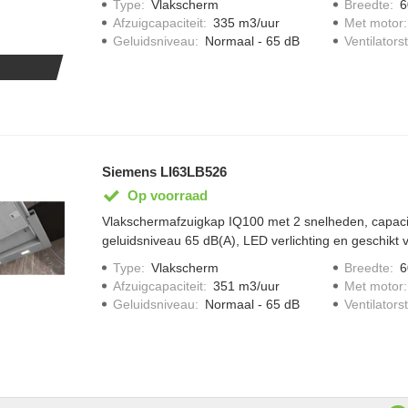
Type
:
Vlakscherm
Breedte
:
6
Afzuigcapaciteit
:
335 m3/uur
Met motor
Geluidsniveau
:
Normaal - 65 dB
Ventilator
Siemens LI63LB526
Op voorraad
Vlakschermafzuigkap IQ100 met 2 snelheden, capaci
geluidsniveau 65 dB(A), LED verlichting en geschikt v
recirculatie.
Type
:
Vlakscherm
Breedte
:
6
Afzuigcapaciteit
:
351 m3/uur
Met motor
Geluidsniveau
:
Normaal - 65 dB
Ventilator