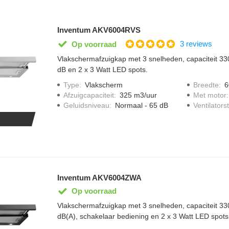
Inventum AKV6004RVS
3 reviews
Op voorraad
Vlakschermafzuigkap met 3 snelheden, capaciteit 33
dB en 2 x 3 Watt LED spots.
Type
:
Vlakscherm
Breedte
:
6
Afzuigcapaciteit
:
325 m3/uur
Met motor
Geluidsniveau
:
Normaal - 65 dB
Ventilator
Inventum AKV6004ZWA
Op voorraad
Vlakschermafzuigkap met 3 snelheden, capaciteit 33
dB(A), schakelaar bediening en 2 x 3 Watt LED spots