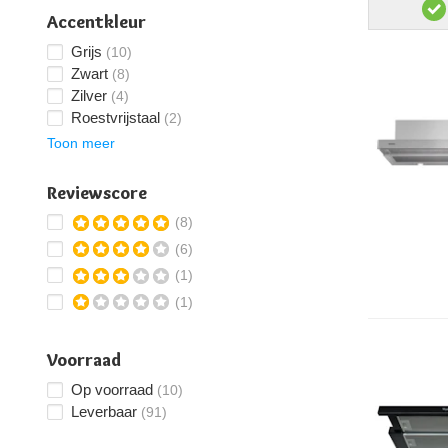
Accentkleur
Grijs
(10)
Zwart
(8)
Zilver
(4)
Roestvrijstaal
(2)
Toon meer
Reviewscore
(8)
(6)
(1)
(1)
Voorraad
Op voorraad
(10)
Leverbaar
(91)