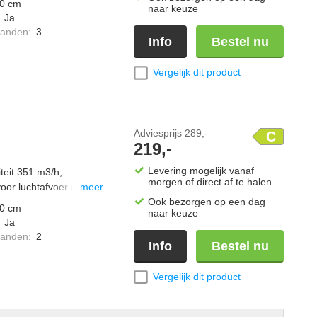
0 cm
naar keuze
:
Ja
standen
:
3
Info
Bestel nu
Vergelijk dit product
Adviesprijs
289,-
C
219,-
Levering mogelijk vanaf
teit 351 m3/h,
morgen of direct af te halen
oor luchtafvoer of
meer...
Ook bezorgen op een dag
0 cm
naar keuze
:
Ja
standen
:
2
Info
Bestel nu
Vergelijk dit product