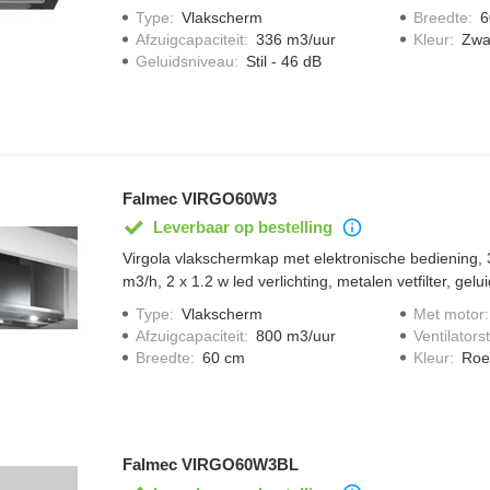
62 dB(A)
Type
:
Vlakscherm
Breedte
:
6
Afzuigcapaciteit
:
336 m3/uur
Kleur
:
Zwa
Geluidsniveau
:
Stil - 46 dB
Falmec VIRGO60W3
Leverbaar op bestelling
Virgola vlakschermkap met elektronische bediening, 
m3/h, 2 x 1.2 w led verlichting, metalen vetfilter, gel
Type
:
Vlakscherm
Met motor
Afzuigcapaciteit
:
800 m3/uur
Ventilator
Breedte
:
60 cm
Kleur
:
Roes
Falmec VIRGO60W3BL