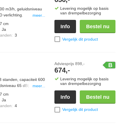
Levering mogelijk op basis
600 m3/h, geluidsniveau
van drempelbezorging
 verlichting.
meer...
7 cm
Info
Bestel nu
:
Ja
standen
:
3
Vergelijk dit product
Adviesprijs
898,-
B
674,-
Levering mogelijk op basis
3 standen, capaciteit 600
van drempelbezorging
uidsniveau 65 dB(A)
meer...
7 cm
Info
Bestel nu
:
Ja
standen
:
4
Vergelijk dit product