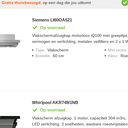
Gratis thuisbezorgd
, op een dag die jou uitkomt
Siemens LI60OA521
Op voorraad
Vlakschermafzuigkap motorloos iQ100 met greeplijst,
vermogen en verlichting, metalen vetfilters en 2 x 1 W
Type
:
Vlakscherm
Met motor
Breedte
:
60 cm
Kleur
:
Roes
Whirlpool AKR749/1NB
Op voorraad
Vlakscherm afzuigkap, 1 motor, capaciteit 304 m3/u
LED verlichting, 3 snelheden, wasbare roestvrijstalen 