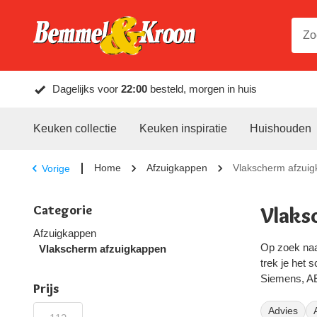
Dagelijks voor
22:00
besteld, morgen in huis
Keuken collectie
Keuken inspiratie
Huishouden
Home
Afzuigkappen
Vlakscherm afzui
Vorige
Categorie
Vlaks
Afzuigkappen
Op zoek naar
Vlakscherm afzuigkappen
trek je het 
Siemens, A
Prijs
Wat is
Advies