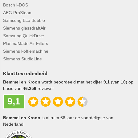
Bosch i-DOS
AEG ProSteam
Samsung Eco Bubble
Siemens glassdraftAir
Samsung QuickDrive
PlasmaMade Air Filters
Siemens koffiemachine
Siemens StudioLine
Klanttevredenheid
Bemmel en Kroon
wordt beoordeeld met het cijfer
9,1
(van 10) op
basis van
46.256
reviews!
9,1
Bemmel en Kroon
is al ruim 66 jaar de voordeligste van
Nederland!