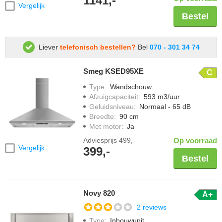
1141,-
Vergelijk
Bestel
Liever
telefonisch bestellen?
Bel
070 - 301 34 74
Smeg KSED95XE
C
Type
:
Wandschouw
Afzuigcapaciteit
:
593 m3/uur
Geluidsniveau
:
Normaal - 65 dB
Breedte
:
90 cm
Met motor
:
Ja
Adviesprijs
499,-
Op voorraad
Vergelijk
399,-
Bestel
Novy 820
A+
2 reviews
Type
:
Inbouwunit