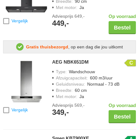
Breedte
:
90 cm
Met motor
:
Ja
Adviesprijs
649,-
Op voorraad
Vergelijk
449,-
Bestel
Gratis thuisbezorgd
, op een dag die jou uitkomt
AEG NBK651DM
C
Type
:
Wandschouw
Afzuigcapaciteit
:
600 m3/uur
Geluidsniveau
:
Normaal - 73 dB
Breedte
:
60 cm
Met motor
:
Ja
Adviesprijs
569,-
Op voorraad
Vergelijk
349,-
Bestel
Smeg KBT900XE