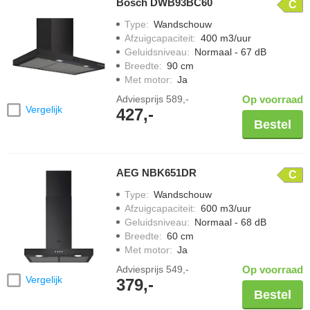
Bosch DWB93BC60
C
vervangen) of een plasmafilter (gaat zo’n 15 jaar mee)
Type
:
Wandschouw
Genoeg capaciteit, want recirculatie zuigt iets minder krachtig af
Afzuigcapaciteit
:
400 m3/uur
Het geluidsniveau, zeker in een open keuken
Geluidsniveau
:
Normaal - 67 dB
Breedte
:
90 cm
Of je een kant-en-klare recirculatiekap kiest of een afvoerkap
Met motor
:
Ja
ombouwt met een recirculatieset
Adviesprijs
589,-
Op voorraad
Vergelijk
427,-
Bestel
AEG NBK651DR
C
Type
:
Wandschouw
Afzuigcapaciteit
:
600 m3/uur
Geluidsniveau
:
Normaal - 68 dB
Breedte
:
60 cm
Met motor
:
Ja
Adviesprijs
549,-
Op voorraad
Vergelijk
379,-
Bestel