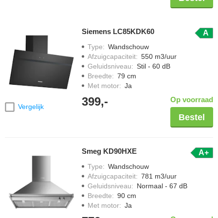
Siemens LC85KDK60
A
Type
:
Wandschouw
Afzuigcapaciteit
:
550 m3/uur
Geluidsniveau
:
Stil - 60 dB
Breedte
:
79 cm
Met motor
:
Ja
399,-
Op voorraad
Vergelijk
Bestel
Smeg KD90HXE
A+
Type
:
Wandschouw
Afzuigcapaciteit
:
781 m3/uur
Geluidsniveau
:
Normaal - 67 dB
Breedte
:
90 cm
Met motor
:
Ja