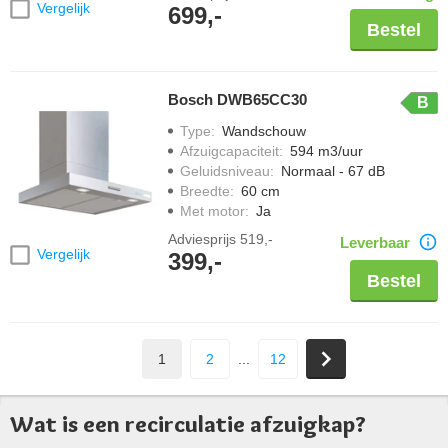
Vergelijk
699,-
Bestel
Bosch DWB65CC30
B
Type
:
Wandschouw
Afzuigcapaciteit
:
594 m3/uur
Geluidsniveau
:
Normaal - 67 dB
Breedte
:
60 cm
Met motor
:
Ja
Adviesprijs
519,-
Leverbaar
Vergelijk
399,-
Bestel
1
2
...
12
Wat is een recirculatie afzuigkap?