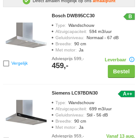
Direct afhalen mogelijk op ons
afhaalpunt
Bosch DWB95CC30
B
Type
:
Wandschouw
Afzuigcapaciteit
:
594 m3/uur
Geluidsniveau
:
Normaal - 67 dB
Breedte
:
90 cm
Met motor
:
Ja
Adviesprijs
599,-
Leverbaar
Vergelijk
459,-
Bestel
Siemens LC97BDN30
A++
Type
:
Wandschouw
Afzuigcapaciteit
:
699 m3/uur
Geluidsniveau
:
Stil - 56 dB
Breedte
:
90 cm
Met motor
:
Ja
Adviesprijs
959,-
Vanaf 13 aug.