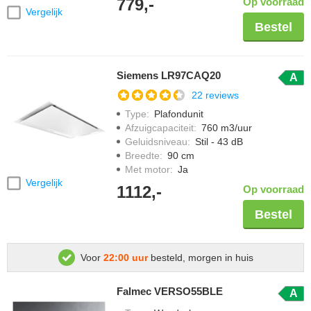
779,-
Op voorraad
Vergelijk
Bestel
Siemens LR97CAQ20
A
22 reviews
Type
:
Plafondunit
Afzuigcapaciteit
:
760 m3/uur
Geluidsniveau
:
Stil - 43 dB
Breedte
:
90 cm
Met motor
:
Ja
Vergelijk
1112,-
Op voorraad
Bestel
Voor
22:00 uur
besteld, morgen in huis
Falmec VERSO55BLE
A