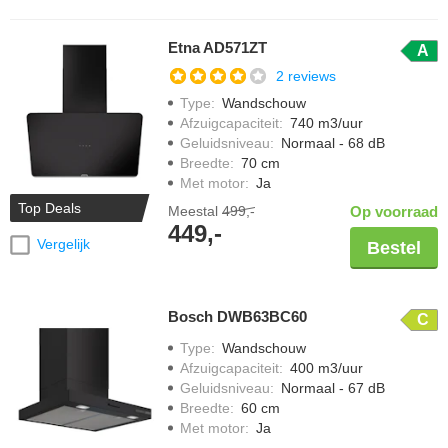
Etna AD571ZT
A
2 reviews
Type
:
Wandschouw
Afzuigcapaciteit
:
740 m3/uur
Geluidsniveau
:
Normaal - 68 dB
Breedte
:
70 cm
Met motor
:
Ja
Top Deals
Meestal
499,-
Op voorraad
449,-
Vergelijk
Bestel
Bosch DWB63BC60
C
Type
:
Wandschouw
Afzuigcapaciteit
:
400 m3/uur
Geluidsniveau
:
Normaal - 67 dB
Breedte
:
60 cm
Met motor
:
Ja