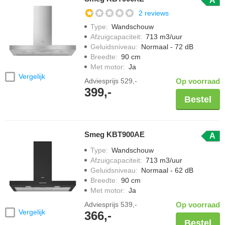
A
2 reviews
Type
:
Wandschouw
Afzuigcapaciteit
:
713 m3/uur
Geluidsniveau
:
Normaal - 72 dB
Breedte
:
90 cm
Met motor
:
Ja
Vergelijk
Adviesprijs
529,-
Op voorraad
399,-
Bestel
Smeg KBT900AE
A
Type
:
Wandschouw
Afzuigcapaciteit
:
713 m3/uur
Geluidsniveau
:
Normaal - 62 dB
Breedte
:
90 cm
Met motor
:
Ja
Adviesprijs
539,-
Op voorraad
Vergelijk
366,-
Bestel