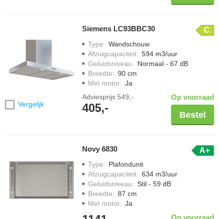
Siemens LC93BBC30
C
Type
:
Wandschouw
Afzuigcapaciteit
:
594 m3/uur
Geluidsniveau
:
Normaal - 67 dB
Breedte
:
90 cm
Met motor
:
Ja
Adviesprijs
549,-
Op voorraad
Vergelijk
405,-
Bestel
Novy 6830
A+
Type
:
Plafondunit
Afzuigcapaciteit
:
634 m3/uur
Geluidsniveau
:
Stil - 59 dB
Breedte
:
87 cm
Met motor
:
Ja
Op voorraad