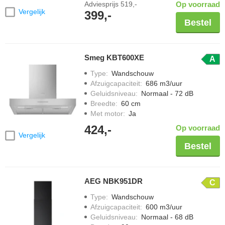
Adviesprijs
519,-
Op voorraad
Vergelijk
399,-
Bestel
Smeg KBT600XE
A
Type
:
Wandschouw
Afzuigcapaciteit
:
686 m3/uur
Geluidsniveau
:
Normaal - 72 dB
Breedte
:
60 cm
Met motor
:
Ja
424,-
Op voorraad
Vergelijk
Bestel
AEG NBK951DR
C
Type
:
Wandschouw
Afzuigcapaciteit
:
600 m3/uur
Geluidsniveau
:
Normaal - 68 dB