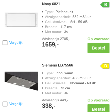
Novy 6821
B
Type
:
Plafondunit
Afzuigcapaciteit
:
582 m3/uur
Geluidsniveau
:
Stil - 59 dB
Breedte
:
117 cm
Met motor
:
Ja
Adviesprijs
2705,-
Op voorraad
Vergelijk
1659,-
Bestel
Siemens LB75566
D
Type
:
Inbouwunit
Afzuigcapaciteit
:
468 m3/uur
Geluidsniveau
:
Normaal - 63 dB
Breedte
:
73 cm
Met motor
:
Ja
Adviesprijs
449,-
Op voorraad
Vergelijk
338,-
Bestel