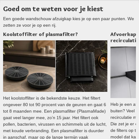
Goed om te weten voor je kiest
Een goede wandschouw afzuigkap kies je op een paar punten. We
zetten ze voor je op een rij.
Koolstoffilter of plasmafilter?
Afvoerkap 
recirculati
Het koolstoffilter is de bekendste keuze. Het filtert
Heb je een af
ongeveer 80 tot 90 procent van de geuren en gaat 6
buiten? Veel 
tot 8 maanden mee. Een plasmafilter (PlasmaMade)
recirculatie me
gaat veel langer mee, zo’n 15 jaar. Het filtert ook
Die zet je er 
pollen, bacterien, virussen en schimmels uit de lucht,
de filters op t
met koude verbranding. Een plasmafilter is duurder
model dat kan
in aanschaf, maar op de lange termijn vaak