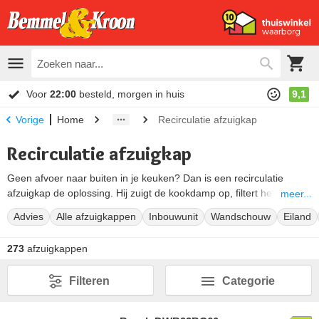
Voor
22:00
besteld, morgen in huis
9,1
Home
Recirculatie afzuigkap
Vorige
Recirculatie afzuigkap
Geen afvoer naar buiten in je keuken? Dan is een recirculatie
afzuigkap de oplossing. Hij zuigt de kookdamp op, filtert het vet en
meer...
de geur eruit en blaast de schone lucht terug de keuken in. Je hebt
Advies
Alle afzuigkappen
Inbouwunit
Wandschouw
Eiland
geen gat in de gevel nodig, en je warmte verdwijnt niet naar buiten.
Bij Bemmel en Kroon kies je uit recirculatiekappen van merken als
273
afzuigkappen
Novy, Bosch, Siemens en Miele.
We helpen je de juiste kiezen, voor de scherpste prijs.
Filteren
Categorie
In het kort. Let bij een recirculatie afzuigkap op 4 dingen:
Het filter: een koolstoffilter (ongeveer elke 6 maanden