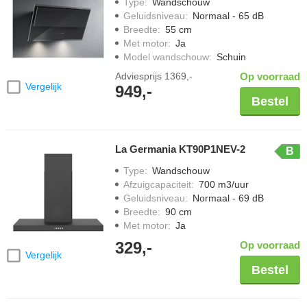
Type
:
Wandschouw
Geluidsniveau
:
Normaal - 65 dB
Breedte
:
55 cm
Met motor
:
Ja
Model wandschouw
:
Schuin
Adviesprijs
1369,-
Op voorraad
Vergelijk
949,-
Bestel
La Germania KT90P1NEV-2
B
Type
:
Wandschouw
Afzuigcapaciteit
:
700 m3/uur
Geluidsniveau
:
Normaal - 69 dB
Breedte
:
90 cm
Met motor
:
Ja
329,-
Op voorraad
Vergelijk
Bestel