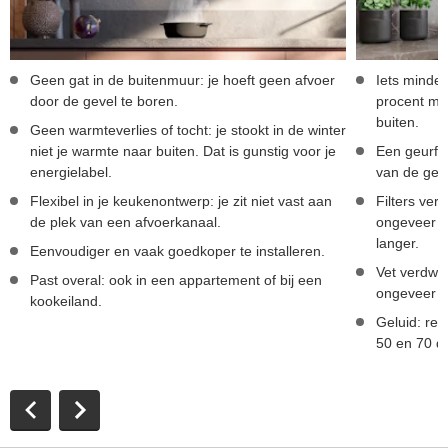
Geen gat in de buitenmuur: je hoeft geen afvoer
Iets minder
door de gevel te boren.
procent mi
buiten.
Geen warmteverlies of tocht: je stookt in de winter
niet je warmte naar buiten. Dat is gunstig voor je
Een geurfil
energielabel.
van de geur
Flexibel in je keukenontwerp: je zit niet vast aan
Filters ver
de plek van een afvoerkanaal.
ongeveer 6
langer.
Eenvoudiger en vaak goedkoper te installeren.
Vet verdwijn
Past overal: ook in een appartement of bij een
ongeveer e
kookeiland.
Geluid: rec
50 en 70 d