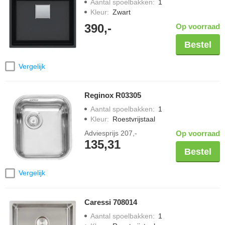
Aantal spoelbakken
:
1
Kleur
:
Zwart
390,-
Op voorraad
Bestel
Vergelijk
Reginox R03305
Aantal spoelbakken
:
1
Kleur
:
Roestvrijstaal
Adviesprijs
207,-
Op voorraad
135,31
Bestel
Vergelijk
Caressi 708014
Aantal spoelbakken
:
1