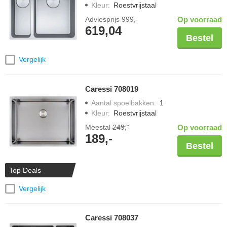
Kleur
:
Roestvrijstaal
Adviesprijs
999,-
Op voorraad
619,04
Bestel
Vergelijk
Caressi 708019
Aantal spoelbakken
:
1
Kleur
:
Roestvrijstaal
Meestal
249,-
Op voorraad
189,-
Bestel
Top Deals
Vergelijk
Caressi 708037