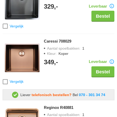
329,-
Leverbaar
Bestel
Vergelijk
Caressi 708029
Aantal spoelbakken
:
1
Kleur
:
Koper
349,-
Leverbaar
Bestel
Vergelijk
Liever
telefonisch bestellen?
Bel
070 - 301 34 74
Reginox R40881
Aantal spoelbakken
:
1