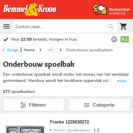
Voor
22:00
besteld, morgen in huis
9,1
Home
Onderbouw spoelbakken
Vorige
Onderbouw spoelbak
Een onderbouw spoelbak wordt onder het niveau van het werkblad
gemonteerd. Hierdoor wordt het bruikbare oppervlak van het
meer...
werkblad vergroot. Nadat er een uitsparing in het keukenblad is
277
spoelbakken
gemaakt wordt de spoelbak onder de uitsparing vastgelijmd. Dat
maakt dat het werkblad gemakkelijk schoon te maken is.
Filteren
Categorie
Onderbouw spoelbakken worden vooral toegepast bij granieten,
hout en volkunststof werkbladen.
Franke 1220638272
Aantal spoelbakken
:
1.5