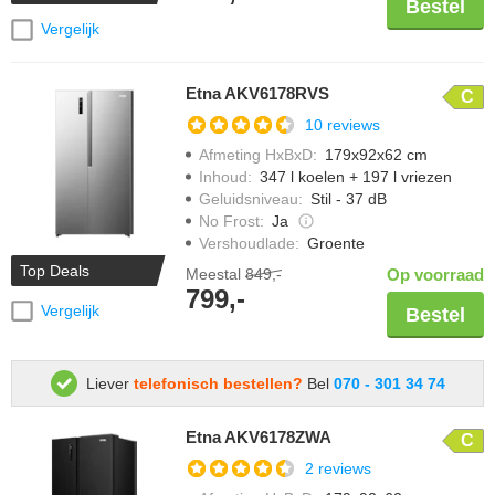
Bestel
Vergelijk
Etna AKV6178RVS
C
10 reviews
Afmeting HxBxD
:
179x92x62 cm
Inhoud
:
347 l koelen + 197 l vriezen
Geluidsniveau
:
Stil - 37 dB
No Frost
:
Ja
Vershoudlade
:
Groente
Top Deals
Meestal
849,-
Op voorraad
799,-
Vergelijk
Bestel
Liever
telefonisch bestellen?
Bel
070 - 301 34 74
Etna AKV6178ZWA
C
2 reviews