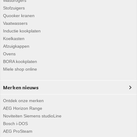
Wasdrogers
Stofzuigers
Quooker kranen
Vaatwassers
Inductie kookplaten
Koelkasten
Afzuigkappen
Ovens
BORA kookplaten
Miele shop online
Merken nieuws
Ontdek onze merken
AEG Horizon Range
Noviteiten Siemens studioLine
Bosch i-DOS
AEG ProSteam