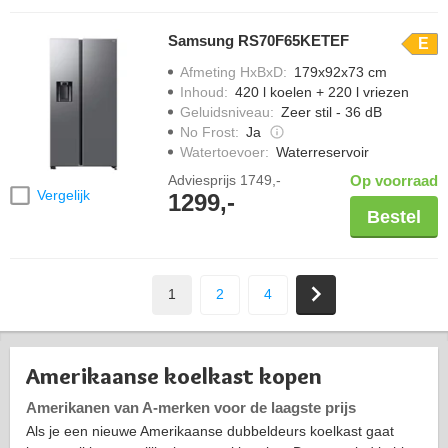
Samsung RS70F65KETEF
E
Afmeting HxBxD
:
179x92x73 cm
Inhoud
:
420 l koelen + 220 l vriezen
Geluidsniveau
:
Zeer stil - 36 dB
No Frost
:
Ja
Watertoevoer
:
Waterreservoir
Adviesprijs
1749,-
Op voorraad
Vergelijk
1299,-
Bestel
1
2
4
Amerikaanse koelkast kopen
Amerikanen van A-merken voor de laagste prijs
Als je een nieuwe Amerikaanse dubbeldeurs koelkast gaat