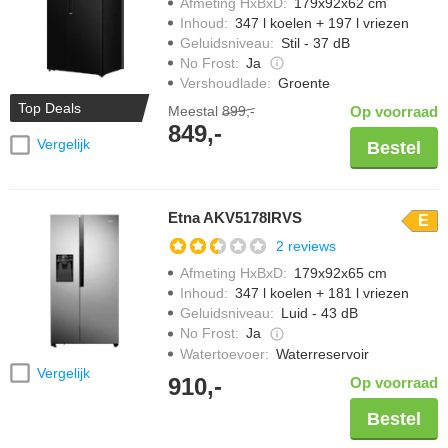
Afmeting HxBxD
:
179x92x62 cm
Inhoud
:
347 l koelen + 197 l vriezen
Geluidsniveau
:
Stil - 37 dB
No Frost
:
Ja
Vershoudlade
:
Groente
Top Deals
Meestal
899,-
Op voorraad
849,-
Vergelijk
Bestel
Etna AKV5178IRVS
E
2 reviews
Afmeting HxBxD
:
179x92x65 cm
Inhoud
:
347 l koelen + 181 l vriezen
Geluidsniveau
:
Luid - 43 dB
No Frost
:
Ja
Watertoevoer
:
Waterreservoir
Vergelijk
910,-
Op voorraad
Bestel