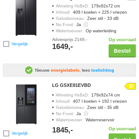
Afmeting HxBxD
:
179x92x72 cm
Inhoud
:
409 l koelen + 225 l vriezen
Geluidsniveau
:
Zeer stil - 33 dB
No Frost
:
Ja
Watertoevoer
:
Op waterleiding
Adviesprijs
2149,-
Op voorraad
Vergelijk
1649,-
Bestel
Nieuwe
energielabels
, lees
toelichting
LG GSXE81EVBD
D
Afmeting HxBxD
:
179x92x74 cm
Inhoud
:
407 l koelen + 192 l vriezen
Geluidsniveau
:
Zeer stil - 35 dB
No Frost
:
Ja
Watertoevoer
:
Waterreservoir
1845,-
Op voorraad
Vergelijk