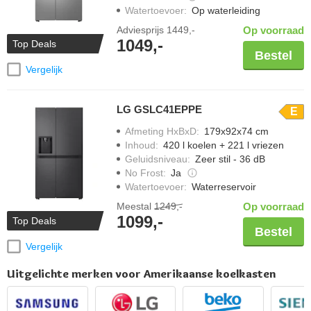
Watertoevoer
:
Op waterleiding
Adviesprijs
1449,-
Op voorraad
1049,-
Top Deals
Bestel
Vergelijk
LG GSLC41EPPE
E
Afmeting HxBxD
:
179x92x74 cm
Inhoud
:
420 l koelen + 221 l vriezen
Geluidsniveau
:
Zeer stil - 36 dB
No Frost
:
Ja
Watertoevoer
:
Waterreservoir
Meestal
1249,-
Op voorraad
1099,-
Top Deals
Bestel
Vergelijk
Uitgelichte merken voor Amerikaanse koelkasten