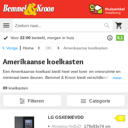
Voor
22:00
besteld, morgen in huis
9,1
Home
Amerikaanse koelkasten
Vorige
Amerikaanse koelkasten
Een Amerikaanse koelkast biedt heel veel koel- en vriesruimte en
minimaal twee deuren. Bemmel & Kroon biedt verschillende typen
meer...
Amerikaanse koelkasten. Hiervan is de side-by-side koelkast de
89
koelkasten
bekendste variant. Bij dit Amerikaans model zitten het koel- en
vriesgedeelte naast elkaar. Wil je liever een koelkast waarbij het
Filteren
Categorie
koelgedeelte boven het vriesgedeelte zit? Kies dan voor een
French door Amerikaanse koelkast. Verder heb je met een
Amerikaan met dispenser snel gekoeld water en ijsblokjes.
LG GSXE90EVDD
D
Afmeting HxBxD
:
179x93x74 cm