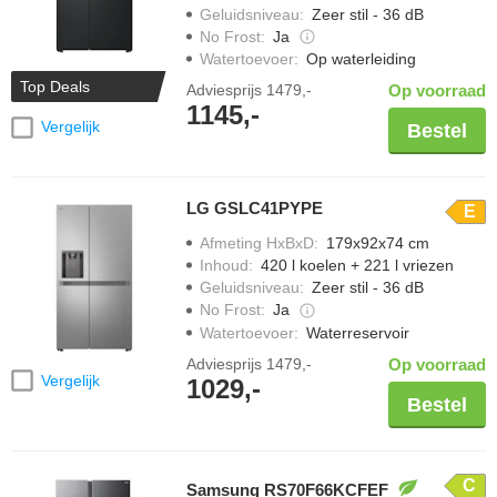
Geluidsniveau
:
Zeer stil - 36 dB
No Frost
:
Ja
Watertoevoer
:
Op waterleiding
Top Deals
Adviesprijs
1479,-
Op voorraad
1145,-
Vergelijk
Bestel
LG GSLC41PYPE
E
Afmeting HxBxD
:
179x92x74 cm
Inhoud
:
420 l koelen + 221 l vriezen
Geluidsniveau
:
Zeer stil - 36 dB
No Frost
:
Ja
Watertoevoer
:
Waterreservoir
Adviesprijs
1479,-
Op voorraad
Vergelijk
1029,-
Bestel
C
Samsung RS70F66KCFEF