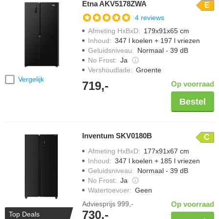
Etna AKV5178ZWA
E
4 reviews
Afmeting HxBxD
:
179x91x65 cm
Inhoud
:
347 l koelen + 197 l vriezen
Geluidsniveau
:
Normaal - 39 dB
No Frost
:
Ja
Vershoudlade
:
Groente
Vergelijk
719,-
Op voorraad
Bestel
Inventum SKV0180B
C
Afmeting HxBxD
:
177x91x67 cm
Inhoud
:
347 l koelen + 185 l vriezen
Geluidsniveau
:
Normaal - 39 dB
No Frost
:
Ja
Watertoevoer
:
Geen
Adviesprijs
999,-
Op voorraad
730,-
Top Deals