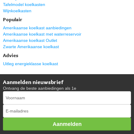
Tafelmodel koelkasten
Wijnkoelkasten
Populair
Amerikaanse koelkast aanbiedingen
Amerikaanse koelkast met waterreservoir
Amerikaanse koelkast Outlet
Zwarte Amerikaanse koelkast
Advies
Uitleg energieklasse koelkast
Aanmelden nieuwsbrief
Ontvang de beste aanbiedingen als 1e
Aanmelden