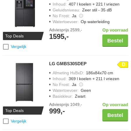
Inhoud
:
407 l koelen + 221 l vriezen
Geluidsniveau
:
Zeer stil - 35 dB
No Frost
:
Ja
Watertoevoer
:
Op waterleiding
Adviesprijs
2599,-
Op voorraad
1595,-
Top Deals
Bestel
Vergelijk
LG GMBS30SDEP
D
Afmeting HxBxD
:
186x84x70 cm
Inhoud
:
369 l koelen + 211 l vriezen
No Frost
:
Ja
Watertoevoer
:
Geen
Basiskleur
:
Zwart
Adviesprijs
1049,-
Op voorraad
999,-
Top Deals
Bestel
Vergelijk