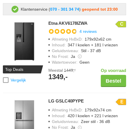
Klantenservice (
070 - 301 34 74
)
geopend tot 23:00
Etna AKV6178IZWA
C
4 reviews
Afmeting HxBxD
:
179x92x62 cm
Inhoud
:
347 l koelen + 181 l vriezen
Geluidsniveau
:
Stil - 37 dB
No Frost
:
Ja
Watertoevoer
:
Geen
Top Deals
Meestal
1449,-
Op voorraad
1349,-
Vergelijk
Bestel
LG GSLC40PYPE
E
Afmeting HxBxD
:
179x92x74 cm
Inhoud
:
420 l koelen + 221 l vriezen
Geluidsniveau
:
Zeer stil - 36 dB
No Frost
:
Ja