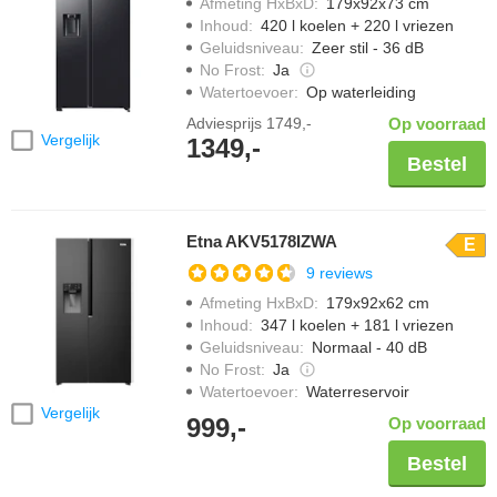
Afmeting HxBxD
:
179x92x73 cm
Inhoud
:
420 l koelen + 220 l vriezen
Geluidsniveau
:
Zeer stil - 36 dB
No Frost
:
Ja
Watertoevoer
:
Op waterleiding
Adviesprijs
1749,-
Op voorraad
Vergelijk
1349,-
Bestel
Etna AKV5178IZWA
E
9 reviews
Afmeting HxBxD
:
179x92x62 cm
Inhoud
:
347 l koelen + 181 l vriezen
Geluidsniveau
:
Normaal - 40 dB
No Frost
:
Ja
Watertoevoer
:
Waterreservoir
Vergelijk
999,-
Op voorraad
Bestel