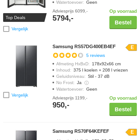
Watertoevoer
:
Geen
Adviesprijs
6099,-
Op voorraad
5794,-
Top Deals
Bestel
Vergelijk
Samsung RS57DG400EB4EF
E
5 reviews
Afmeting HxBxD
:
178x92x66 cm
Inhoud
:
375 l koelen + 208 l vriezen
Geluidsniveau
:
Stil - 37 dB
No Frost
:
Ja
Watertoevoer
:
Geen
Vergelijk
Adviesprijs
1199,-
Op voorraad
950,-
Bestel
Samsung RS70F64KEFEF
E