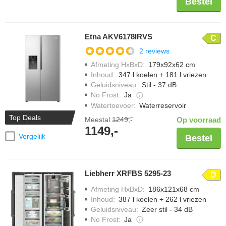
Bestel
Etna AKV6178IRVS
C
2 reviews
Afmeting HxBxD
:
179x92x62 cm
Inhoud
:
347 l koelen + 181 l vriezen
Geluidsniveau
:
Stil - 37 dB
No Frost
:
Ja
Watertoevoer
:
Waterreservoir
Top Deals
Meestal
1249,-
Op voorraad
1149,-
Vergelijk
Bestel
Liebherr XRFBS 5295-23
D
Afmeting HxBxD
:
186x121x68 cm
Inhoud
:
387 l koelen + 262 l vriezen
Geluidsniveau
:
Zeer stil - 34 dB
No Frost
:
Ja