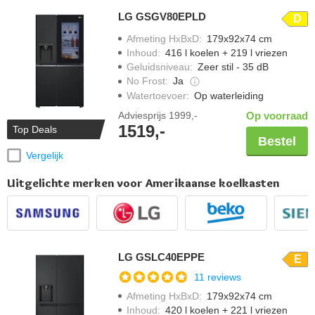
LG GSGV80EPLD
D
Afmeting HxBxD
:
179x92x74 cm
Inhoud
:
416 l koelen + 219 l vriezen
Geluidsniveau
:
Zeer stil - 35 dB
No Frost
:
Ja
Watertoevoer
:
Op waterleiding
Adviesprijs
1999,-
Op voorraad
1519,-
Top Deals
Bestel
Vergelijk
Uitgelichte merken voor Amerikaanse koelkasten
LG GSLC40EPPE
E
11 reviews
Afmeting HxBxD
:
179x92x74 cm
Inhoud
:
420 l koelen + 221 l vriezen