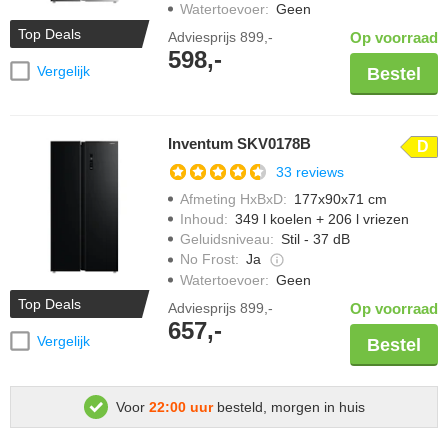
Watertoevoer
:
Geen
Top Deals
Adviesprijs
899,-
Op voorraad
598,-
Vergelijk
Bestel
Inventum SKV0178B
D
33 reviews
Afmeting HxBxD
:
177x90x71 cm
Inhoud
:
349 l koelen + 206 l vriezen
Geluidsniveau
:
Stil - 37 dB
No Frost
:
Ja
Watertoevoer
:
Geen
Top Deals
Adviesprijs
899,-
Op voorraad
657,-
Vergelijk
Bestel
Voor
22:00 uur
besteld, morgen in huis