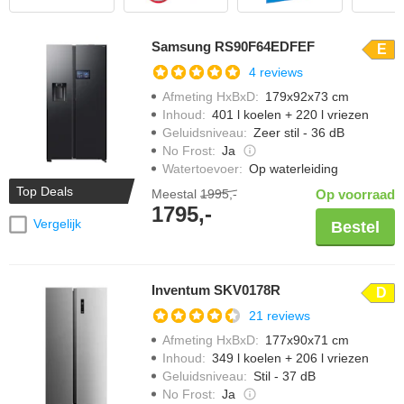
Samsung RS90F64EDFEF
E
4 reviews
Afmeting HxBxD
:
179x92x73 cm
Inhoud
:
401 l koelen + 220 l vriezen
Geluidsniveau
:
Zeer stil - 36 dB
No Frost
:
Ja
Watertoevoer
:
Op waterleiding
Top Deals
Meestal
1995,-
Op voorraad
1795,-
Vergelijk
Bestel
Inventum SKV0178R
D
21 reviews
Afmeting HxBxD
:
177x90x71 cm
Inhoud
:
349 l koelen + 206 l vriezen
Geluidsniveau
:
Stil - 37 dB
No Frost
:
Ja