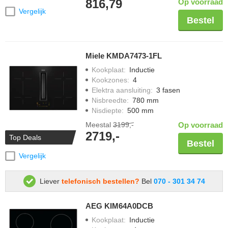
816,79
Op voorraad
Vergelijk
Bestel
Miele KMDA7473-1FL
Kookplaat
:
Inductie
Kookzones
:
4
Elektra aansluiting
:
3 fasen
Nisbreedte
:
780 mm
Nisdiepte
:
500 mm
Meestal
3199,-
Op voorraad
2719,-
Top Deals
Bestel
Vergelijk
Liever
telefonisch bestellen?
Bel
070 - 301 34 74
AEG KIM64A0DCB
Kookplaat
:
Inductie