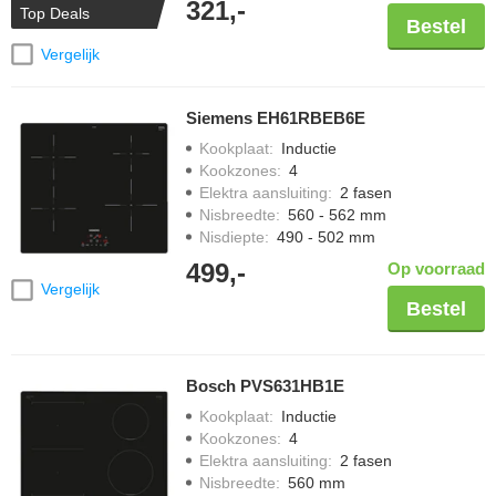
321,-
Top Deals
Bestel
Vergelijk
Siemens EH61RBEB6E
Kookplaat
:
Inductie
Kookzones
:
4
Elektra aansluiting
:
2 fasen
Nisbreedte
:
560 - 562 mm
Nisdiepte
:
490 - 502 mm
499,-
Op voorraad
Vergelijk
Bestel
Bosch PVS631HB1E
Kookplaat
:
Inductie
Kookzones
:
4
Elektra aansluiting
:
2 fasen
Nisbreedte
:
560 mm