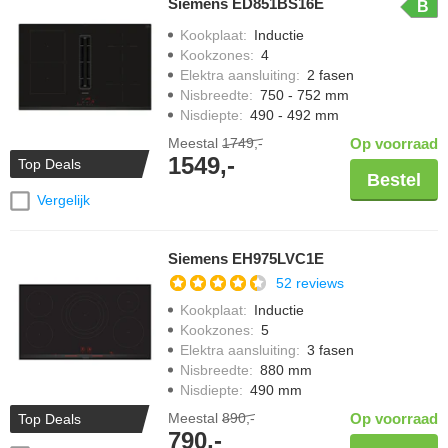
Siemens ED851BS16E
B
Kookplaat
:
Inductie
Kookzones
:
4
Elektra aansluiting
:
2 fasen
Nisbreedte
:
750 - 752 mm
Nisdiepte
:
490 - 492 mm
Meestal
1749,-
Op voorraad
1549,-
Top Deals
Bestel
Vergelijk
Siemens EH975LVC1E
52 reviews
Kookplaat
:
Inductie
Kookzones
:
5
Elektra aansluiting
:
3 fasen
Nisbreedte
:
880 mm
Nisdiepte
:
490 mm
Meestal
890,-
Op voorraad
Top Deals
790,-