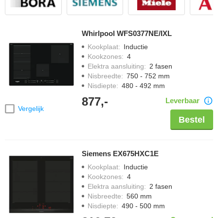
Whirlpool WFS0377NE/IXL
Kookplaat
:
Inductie
Kookzones
:
4
Elektra aansluiting
:
2 fasen
Nisbreedte
:
750 - 752 mm
Nisdiepte
:
480 - 492 mm
877,-
Leverbaar
Vergelijk
Bestel
Siemens EX675HXC1E
Kookplaat
:
Inductie
Kookzones
:
4
Elektra aansluiting
:
2 fasen
Nisbreedte
:
560 mm
Nisdiepte
:
490 - 500 mm