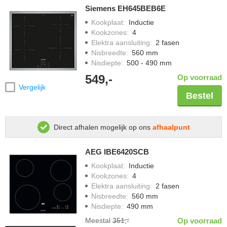
Siemens EH645BEB6E
Kookplaat
:
Inductie
Kookzones
:
4
Elektra aansluiting
:
2 fasen
Nisbreedte
:
560 mm
Nisdiepte
:
500 - 490 mm
549,-
Op voorraad
Vergelijk
Bestel
Direct afhalen mogelijk op ons
afhaalpunt
AEG IBE6420SCB
Kookplaat
:
Inductie
Kookzones
:
4
Elektra aansluiting
:
2 fasen
Nisbreedte
:
560 mm
Nisdiepte
:
490 mm
Meestal
351,-
Op voorraad