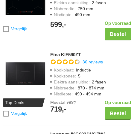
Elektra aansluiting
:
2 fasen
Nisbreedte
:
750 mm
Nisdiepte
:
490 mm
599,-
Op voorraad
Vergelijk
Bestel
Etna KIF590ZT
36 reviews
Kookplaat
:
Inductie
Kookzones
:
5
Elektra aansluiting
:
2 fasen
Nisbreedte
:
870 - 874 mm
Nisdiepte
:
490 - 494 mm
Meestal
799,-
Op voorraad
Top Deals
719,-
Bestel
Vergelijk