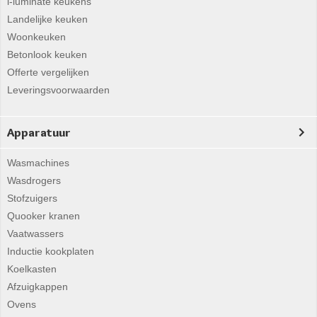
i-luminate keukens
Landelijke keuken
Woonkeuken
Betonlook keuken
Offerte vergelijken
Leveringsvoorwaarden
Apparatuur
Wasmachines
Wasdrogers
Stofzuigers
Quooker kranen
Vaatwassers
Inductie kookplaten
Koelkasten
Afzuigkappen
Ovens