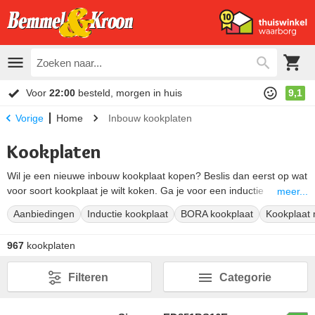
Voor
22:00
besteld, morgen in huis
9,1
Home
Inbouw kookplaten
Vorige
Kookplaten
Wil je een nieuwe inbouw kookplaat kopen? Beslis dan eerst op wat
voor soort kookplaat je wilt koken. Ga je voor een inductie
meer...
kookplaat, keramische kookplaat of gaskookplaat? Of wil je liever
Aanbiedingen
Inductie kookplaat
BORA kookplaat
Kookplaat 
een kookplaat met afzuiging in één inbouwapparaat, zoals een
Bora kookplaat? Wat voor jou de beste keuze is hangt af van de
967
kookplaten
aansluiting in je keuken en jouw persoonlijke voorkeur. Ontdek het
grootste kookplaten aanbod online of kom langs in één van onze
Filteren
Categorie
winkels.