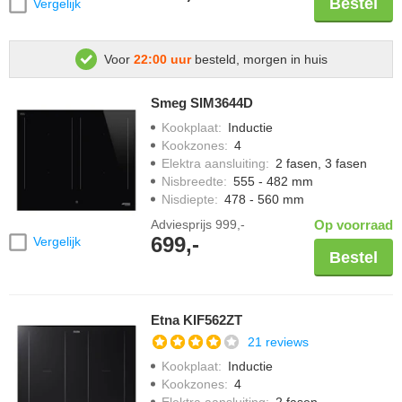
Bestel
Vergelijk
Voor
22:00 uur
besteld, morgen in huis
Smeg SIM3644D
Kookplaat
:
Inductie
Kookzones
:
4
Elektra aansluiting
:
2 fasen, 3 fasen
Nisbreedte
:
555 - 482 mm
Nisdiepte
:
478 - 560 mm
Adviesprijs
999,-
Op voorraad
699,-
Vergelijk
Bestel
Etna KIF562ZT
21 reviews
Kookplaat
:
Inductie
Kookzones
:
4
Elektra aansluiting
:
2 fasen