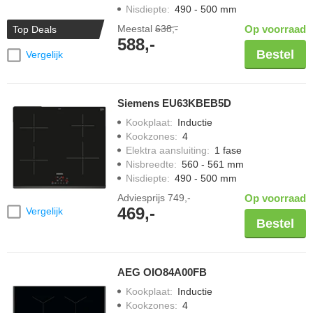
Nisdiepte
:
490 - 500 mm
Meestal
638,-
Op voorraad
Top Deals
588,-
Bestel
Vergelijk
Siemens EU63KBEB5D
Kookplaat
:
Inductie
Kookzones
:
4
Elektra aansluiting
:
1 fase
Nisbreedte
:
560 - 561 mm
Nisdiepte
:
490 - 500 mm
Adviesprijs
749,-
Op voorraad
469,-
Vergelijk
Bestel
AEG OIO84A00FB
Kookplaat
:
Inductie
Kookzones
:
4