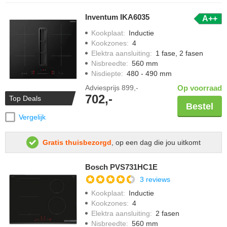
Inventum IKA6035
A++
Kookplaat
:
Inductie
Kookzones
:
4
Elektra aansluiting
:
1 fase, 2 fasen
Nisbreedte
:
560 mm
Nisdiepte
:
480 - 490 mm
Adviesprijs
899,-
Op voorraad
702,-
Top Deals
Bestel
Vergelijk
Gratis thuisbezorgd
, op een dag die jou uitkomt
Bosch PVS731HC1E
3 reviews
Kookplaat
:
Inductie
Kookzones
:
4
Elektra aansluiting
:
2 fasen
Nisbreedte
:
560 mm