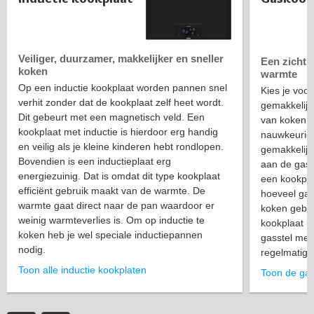
Veiliger, duurzamer, makkelijker en sneller
Een zichtb
koken
warmte
Op een inductie kookplaat worden pannen snel
Kies je voo
verhit zonder dat de kookplaat zelf heet wordt.
gemakkelijk
Dit gebeurt met een magnetisch veld. Een
van koken o
kookplaat met inductie is hierdoor erg handig
nauwkeurig i
en veilig als je kleine kinderen hebt rondlopen.
gemakkelijk 
Bovendien is een inductieplaat erg
aan de gas-b
energiezuinig. Dat is omdat dit type kookplaat
een kookpl
efficiënt gebruik maakt van de warmte. De
hoeveel gasp
warmte gaat direct naar de pan waardoor er
koken gebru
weinig warmteverlies is. Om op inductie te
kookplaat m
koken heb je wel speciale inductiepannen
gasstel met 
nodig.
regelmatig u
Toon alle inductie kookplaten
Toon de ga