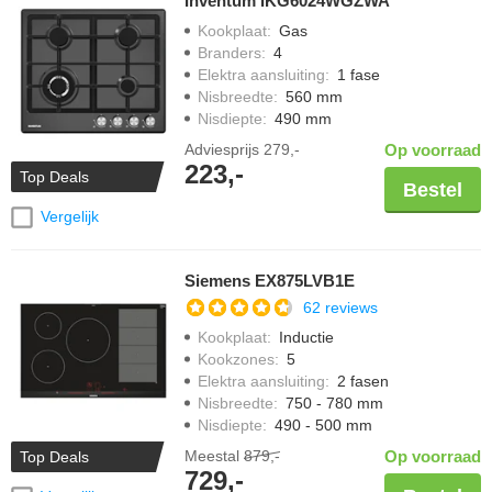
Inventum IKG6024WGZWA
Kookplaat
:
Gas
Branders
:
4
Elektra aansluiting
:
1 fase
Nisbreedte
:
560 mm
Nisdiepte
:
490 mm
Adviesprijs
279,-
Op voorraad
223,-
Top Deals
Bestel
Vergelijk
Siemens EX875LVB1E
62 reviews
Kookplaat
:
Inductie
Kookzones
:
5
Elektra aansluiting
:
2 fasen
Nisbreedte
:
750 - 780 mm
Nisdiepte
:
490 - 500 mm
Meestal
879,-
Op voorraad
Top Deals
729,-