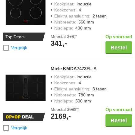
Kookplaat
:
Inductie
Kookzones
:
4
Elektra aansluiting
:
2 fasen
Nisbreedte
:
560 mm
Nisdiepte
:
490 mm
Meestal
379,-
Op voorraad
Top Deals
341,-
Bestel
Vergelijk
Miele KMDA7473FL-A
Kookplaat
:
Inductie
Kookzones
:
4
Elektra aansluiting
:
3 fasen
Nisbreedte
:
780 mm
Nisdiepte
:
500 mm
Meestal
3099,-
Op voorraad
2169,-
Bestel
Vergelijk