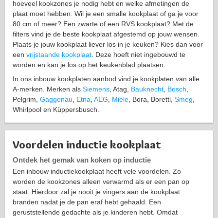
hoeveel kookzones je nodig hebt en welke afmetingen de
plaat moet hebben. Wil je een smalle kookplaat of ga je voor
80 cm of meer? Een zwarte of een RVS kookplaat? Met de
filters vind je de beste kookplaat afgestemd op jouw wensen.
Plaats je jouw kookplaat liever los in je keuken? Kies dan voor
een
vrijstaande kookplaat
. Deze hoeft niet ingebouwd te
worden en kan je los op het keukenblad plaatsen.
In ons inbouw kookplaten aanbod vind je kookplaten van alle
A-merken. Merken als
Siemens
, Atag,
Bauknecht
,
Bosch
,
Pelgrim,
Gaggenau
,
Etna
,
AEG
,
Miele
, Bora, Boretti,
Smeg
,
Whirlpool en Küppersbusch.
Voordelen inductie kookplaat
Ontdek het gemak van koken op inductie
Een inbouw inductiekookplaat heeft vele voordelen. Zo
worden de kookzones alleen verwarmd als er een pan op
staat. Hierdoor zal je nooit je vingers aan de kookplaat
branden nadat je de pan eraf hebt gehaald. Een
geruststellende gedachte als je kinderen hebt. Omdat