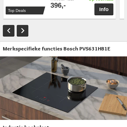
396,-
Info
Top Deals
Merkspecifieke functies Bosch PVS631HB1E