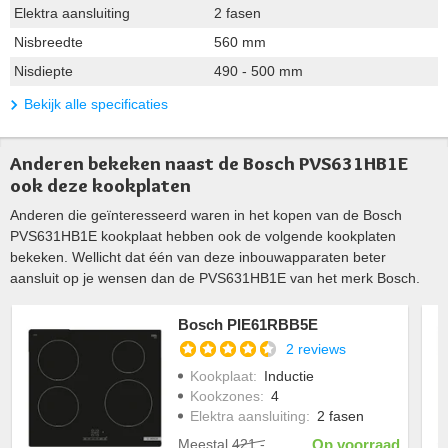
Elektra aansluiting
2 fasen
Nisbreedte
560 mm
Nisdiepte
490 - 500 mm
Bekijk alle specificaties
Anderen bekeken naast de Bosch PVS631HB1E
ook deze kookplaten
Anderen die geïnteresseerd waren in het kopen van de Bosch
PVS631HB1E kookplaat hebben ook de volgende kookplaten
bekeken. Wellicht dat één van deze inbouwapparaten beter
aansluit op je wensen dan de PVS631HB1E van het merk Bosch.
Bosch PIE61RBB5E
2 reviews
Kookplaat
:
Inductie
Kookzones
:
4
Elektra aansluiting
:
2 fasen
Meestal
421,-
Op voorraad