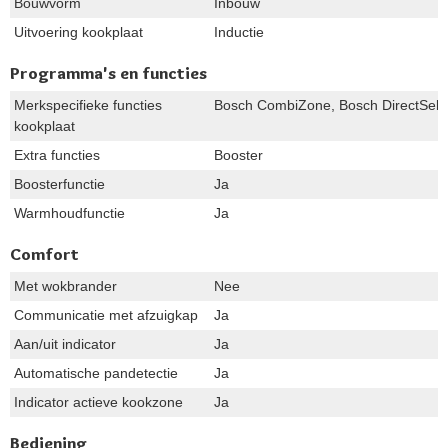
Bouwvorm
Inbouw
Uitvoering kookplaat
Inductie
Programma's en functies
Merkspecifieke functies
Bosch CombiZone, Bosch DirectSelec
kookplaat
Extra functies
Booster
Boosterfunctie
Ja
Warmhoudfunctie
Ja
Comfort
Met wokbrander
Nee
Communicatie met afzuigkap
Ja
Aan/uit indicator
Ja
Automatische pandetectie
Ja
Indicator actieve kookzone
Ja
Bediening