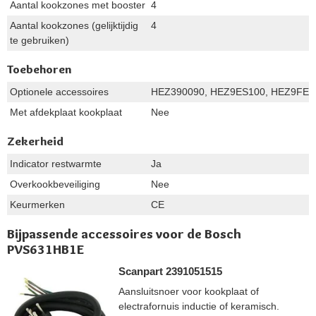
Aantal kookzones met booster
4
Aantal kookzones (gelijktijdig
4
te gebruiken)
Toebehoren
Optionele accessoires
HEZ390090, HEZ9ES100, HEZ9FE2
Met afdekplaat kookplaat
Nee
Zekerheid
Indicator restwarmte
Ja
Overkookbeveiliging
Nee
Keurmerken
CE
Bijpassende accessoires voor de Bosch
PVS631HB1E
Scanpart 2391051515
Aansluitsnoer voor kookplaat of
electrafornuis inductie of keramisch.