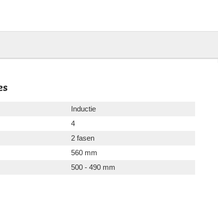
es
Inductie
4
2 fasen
560 mm
500 - 490 mm