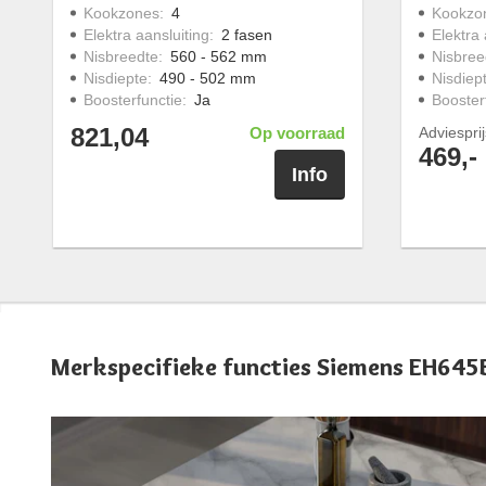
Kookzones
:
4
Kookzo
Elektra aansluiting
:
2 fasen
Elektra 
Nisbreedte
:
560 - 562 mm
Nisbree
Nisdiepte
:
490 - 502 mm
Nisdiep
Boosterfunctie
:
Ja
Booster
821,04
Op voorraad
Adviespri
469,-
Info
Merkspecifieke functies Siemens EH64