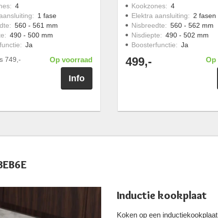
nes
:
4
Kookzones
:
4
aansluiting
:
1 fase
Elektra aansluiting
:
2 fasen
dte
:
560 - 561 mm
Nisbreedte
:
560 - 562 mm
te
:
490 - 500 mm
Nisdiepte
:
490 - 502 mm
functie
:
Ja
Boosterfunctie
:
Ja
499,-
js
749,-
Op voorraad
Op 
Info
5BEB6E
Inductie kookplaat
Koken op een inductiekookplaat