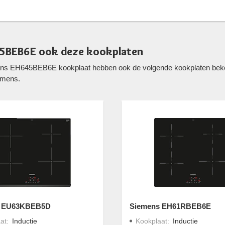
45BEB6E ook deze kookplaten
ens EH645BEB6E kookplaat hebben ook de volgende kookplaten bekek
emens.
s EU63KBEB5D
Siemens EH61RBEB6E
at
:
Inductie
Kookplaat
:
Inductie