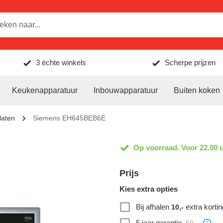
3 échte winkels
Scherpe prijzen
Keukenapparatuur
Inbouwapparatuur
Buiten koken
laten
Siemens EH645BEB6E
Op voorraad. Voor 22.00 u
Prijs
Kies extra opties
Bij afhalen
extra kortin
10,-
5 jaar garantie
60,-