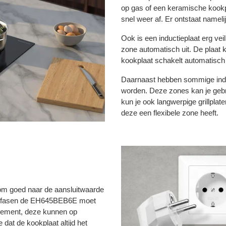
op gas of een keramische kookp
snel weer af. Er ontstaat namel
Ook is een inductieplaat erg ve
zone automatisch uit. De plaat ko
kookplaat schakelt automatisch u
Daarnaast hebben sommige induc
worden. Deze zones kan je gebr
kun je ook langwerpige grillplat
deze een flexibele zone heeft.
 om goed naar de aansluitwaarde
eel fasen de EH645BEB6E moet
gement, deze kunnen op
dat de kookplaat altijd het