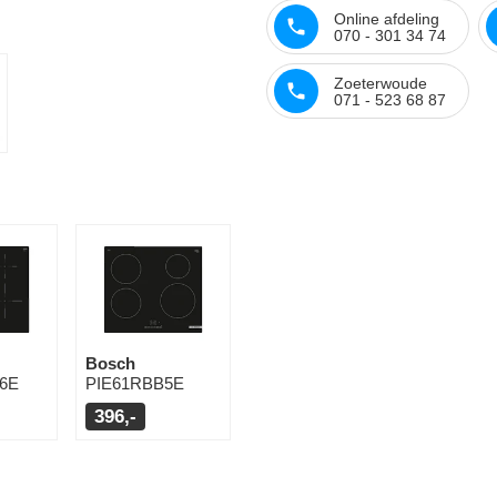
Online afdeling
070 - 301 34 74
Zoeterwoude
071 - 523 68 87
Bosch
6E
PIE61RBB5E
396,-