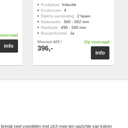
Kookplaat
:
Inductie
Kookzones
:
4
Elektra aansluiting
:
2 fasen
Nisbreedte
:
560 - 562 mm
Nisdiepte
:
490 - 500 mm
Boosterfunctie
:
Ja
voorraad
Meestal
421,-
Op voorraad
Info
396,-
Info
 brengt veel voordelen met zich mee ten opzichte van koken