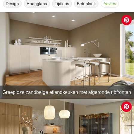
Design
Hoogglans
Tijdloos
Betonlook
Advies
Greeploze zandbeige eilandkeuken met afgeronde ribfronten