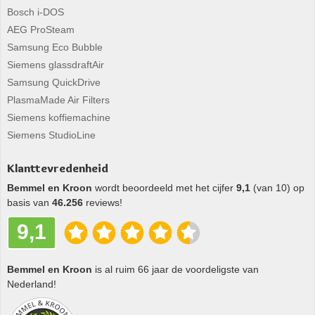
Bosch i-DOS
AEG ProSteam
Samsung Eco Bubble
Siemens glassdraftAir
Samsung QuickDrive
PlasmaMade Air Filters
Siemens koffiemachine
Siemens StudioLine
Klanttevredenheid
Bemmel en Kroon
wordt beoordeeld met het cijfer
9,1
(van 10) op
basis van
46.256
reviews!
9,1
Bemmel en Kroon
is al ruim 66 jaar de voordeligste van
Nederland!