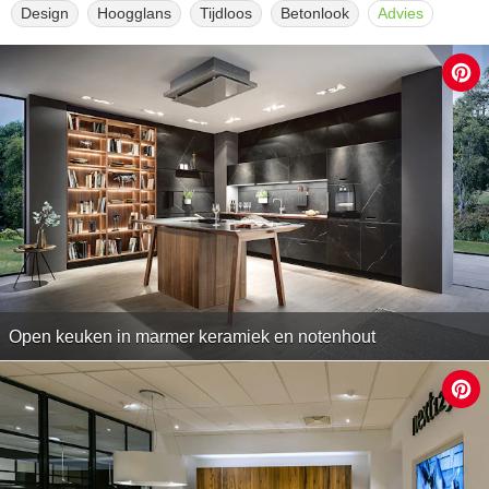
Design
Hoogglans
Tijdloos
Betonlook
Advies
Open keuken in marmer keramiek en notenhout