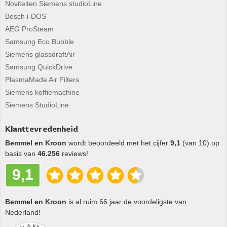
Noviteiten Siemens studioLine
Bosch i-DOS
AEG ProSteam
Samsung Eco Bubble
Siemens glassdraftAir
Samsung QuickDrive
PlasmaMade Air Filters
Siemens koffiemachine
Siemens StudioLine
Klanttevredenheid
Bemmel en Kroon
wordt beoordeeld met het cijfer
9,1
(van 10) op
basis van
46.256
reviews!
9,1
Bemmel en Kroon
is al ruim 66 jaar de voordeligste van
Nederland!