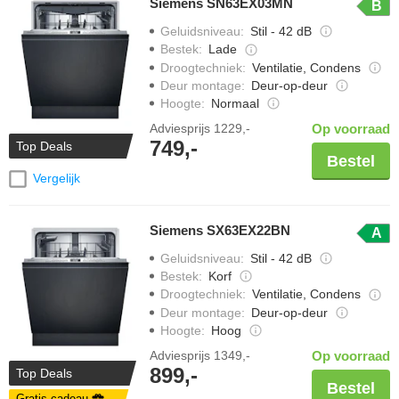
Siemens SN63EX03MN
B
Geluidsniveau
:
Stil - 42 dB
Bestek
:
Lade
Droogtechniek
:
Ventilatie, Condens
Deur montage
:
Deur-op-deur
Hoogte
:
Normaal
Adviesprijs
1229,-
Op voorraad
749,-
Top Deals
Bestel
Vergelijk
Siemens SX63EX22BN
A
Geluidsniveau
:
Stil - 42 dB
Bestek
:
Korf
Droogtechniek
:
Ventilatie, Condens
Deur montage
:
Deur-op-deur
Hoogte
:
Hoog
Adviesprijs
1349,-
Op voorraad
899,-
Top Deals
Bestel
Gratis cadeau