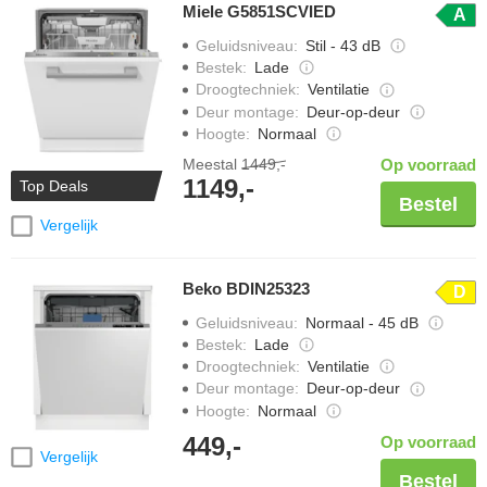
Miele G5851SCVIED
A
Geluidsniveau
:
Stil - 43 dB
Bestek
:
Lade
Droogtechniek
:
Ventilatie
Deur montage
:
Deur-op-deur
Hoogte
:
Normaal
Meestal
1449,-
Op voorraad
1149,-
Top Deals
Bestel
Vergelijk
Beko BDIN25323
D
Geluidsniveau
:
Normaal - 45 dB
Bestek
:
Lade
Droogtechniek
:
Ventilatie
Deur montage
:
Deur-op-deur
Hoogte
:
Normaal
449,-
Op voorraad
Vergelijk
Bestel