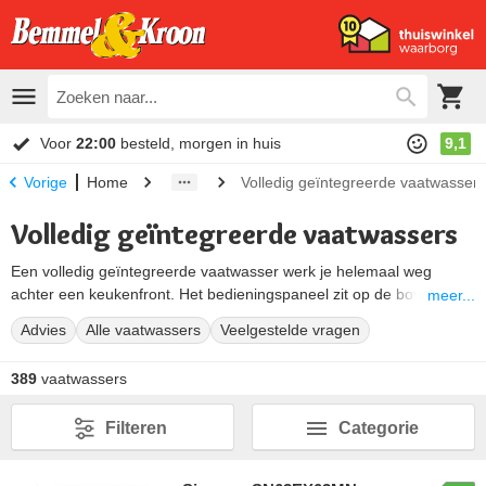
Voor
22:00
besteld, morgen in huis
9,1
Home
Volledig geïntegreerde vaatwasser
Vorige
Volledig geïntegreerde vaatwassers
Een volledig geïntegreerde vaatwasser werk je helemaal weg
achter een keukenfront. Het bedieningspaneel zit op de bovenrand
meer...
van de deur, dus je ziet het alleen als de deur openstaat. Met de
Advies
Alle vaatwassers
Veelgestelde vragen
deur dicht zie je van het apparaat niets terug en loopt je
kastenwand gewoon door. Je komt dit type ook tegen als
389
vaatwassers
integreerbare vaatwasser.
Bij Bemmel en Kroon kies je uit modellen
Filteren
Categorie
van
Bosch
,
Siemens
,
Miele
en
AEG
.