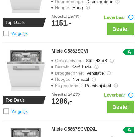
Deur montage
:
Deur-op-deur
Hoogte
:
Hoog
Meestal
1279,-
Leverbaar
1151,-
Top Deals
Bestel
Vergelijk
Miele G5862SCVI
A
Geluidsniveau
:
Stil - 43 dB
Bestek
:
Korf, Lade
Droogtechniek
:
Ventilatie
Hoogte
:
Normaal
Kuipmateriaal
:
Roestvrijstaal
Meestal
1429,-
Leverbaar
1286,-
Top Deals
Bestel
Vergelijk
Miele G5867SCVIXXL
A