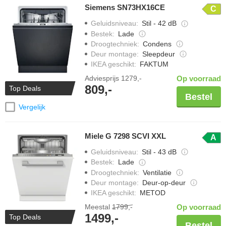
Siemens SN73HX16CE
C
Geluidsniveau
:
Stil - 42 dB
Bestek
:
Lade
Droogtechniek
:
Condens
Deur montage
:
Sleepdeur
IKEA geschikt
:
FAKTUM
Adviesprijs
1279,-
Op voorraad
809,-
Top Deals
Bestel
Vergelijk
Miele G 7298 SCVI XXL
A
Geluidsniveau
:
Stil - 43 dB
Bestek
:
Lade
Droogtechniek
:
Ventilatie
Deur montage
:
Deur-op-deur
IKEA geschikt
:
METOD
Meestal
1799,-
Op voorraad
1499,-
Top Deals
Bestel