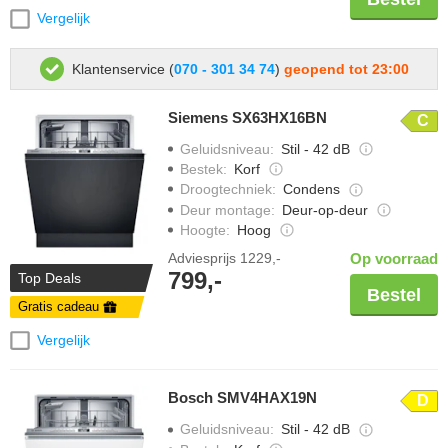
Vergelijk
Klantenservice (
070 - 301 34 74
)
geopend tot 23:00
Siemens SX63HX16BN
C
Geluidsniveau
:
Stil - 42 dB
Bestek
:
Korf
Droogtechniek
:
Condens
Deur montage
:
Deur-op-deur
Hoogte
:
Hoog
Adviesprijs
1229,-
Op voorraad
799,-
Top Deals
Bestel
Gratis cadeau
Vergelijk
Bosch SMV4HAX19N
D
Geluidsniveau
:
Stil - 42 dB