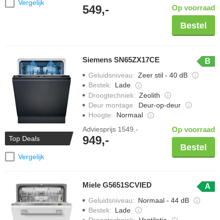
Vergelijk
549,-
Op voorraad
Bestel
Siemens SN65ZX17CE
B
Geluidsniveau
:
Zeer stil - 40 dB
Bestek
:
Lade
Droogtechniek
:
Zeolith
Deur montage
:
Deur-op-deur
Hoogte
:
Normaal
Adviesprijs
1549,-
Op voorraad
949,-
Top Deals
Bestel
Vergelijk
Miele G5651SCVIED
A
Geluidsniveau
:
Normaal - 44 dB
Bestek
:
Lade