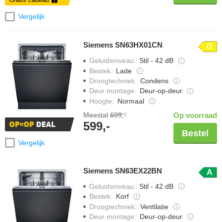
Vergelijk
Siemens SN63HX01CN
D
Geluidsniveau
:
Stil - 42 dB
Bestek
:
Lade
Droogtechniek
:
Condens
Deur montage
:
Deur-op-deur
Hoogte
:
Normaal
Meestal
699,-
Op voorraad
599,-
Bestel
Vergelijk
Siemens SN63EX22BN
A
Geluidsniveau
:
Stil - 42 dB
Bestek
:
Korf
Droogtechniek
:
Ventilatie
Deur montage
:
Deur-op-deur