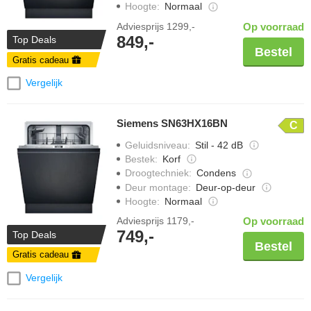
Hoogte
:
Normaal
Adviesprijs
1299,-
Op voorraad
849,-
Top Deals
Bestel
Gratis cadeau
Vergelijk
Siemens SN63HX16BN
C
Geluidsniveau
:
Stil - 42 dB
Bestek
:
Korf
Droogtechniek
:
Condens
Deur montage
:
Deur-op-deur
Hoogte
:
Normaal
Adviesprijs
1179,-
Op voorraad
749,-
Top Deals
Bestel
Gratis cadeau
Vergelijk