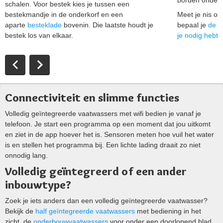
borden onderi
schalen. Voor bestek kies je tussen een
bestekmandje in de onderkorf en een
Meet je nis op 
aparte
besteklade
bovenin. Die laatste houdt je
bepaal je
de j
bestek los van elkaar.
je nodig hebt
,
Connectiviteit en slimme functies
Volledig geïntegreerde vaatwassers met wifi bedien je vanaf je
telefoon. Je start een programma op een moment dat jou uitkomt
en ziet in de app hoever het is. Sensoren meten hoe vuil het water
is en stellen het programma bij. Een lichte lading draait zo niet
onnodig lang.
Volledig geïntegreerd of een ander
inbouwtype?
Zoek je iets anders dan een volledig geïntegreerde vaatwasser?
Bekijk de
half geïntegreerde vaatwassers
met bediening in het
zicht, de
onderbouwvaatwassers
voor onder een doorlopend blad,