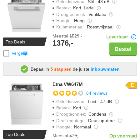
Geluidsniveau
:
Stil - 43 dB
Bestek
:
Korf, Lade
Droogtechniek
:
Ventilatie
Hoogte
:
Hoog
Kuipmateriaal
:
Roestvrijstaal
Meestal
1529,-
Leverbaar
1376,-
Top Deals
Bestel
Vergelijk
Bepaal in
5 stappen
de juiste
inbouwmaten
Etna VW647M
E
64 reviews
Geluidsniveau
:
Luid - 47 dB
Bestek
:
Korf
Droogtechniek
:
Condens
Deur montage
:
Deur-op-deur
Hoogte
:
Normaal
Top Deals
Meestal
579,-
Op voorraad