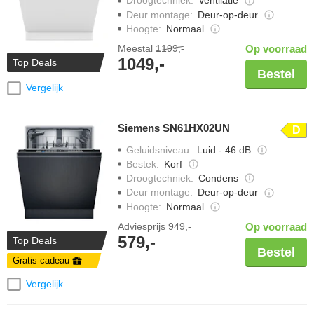
Droogtechniek
:
Ventilatie
Deur montage
:
Deur-op-deur
Hoogte
:
Normaal
Meestal
1199,-
Op voorraad
1049,-
Top Deals
Bestel
Vergelijk
Siemens SN61HX02UN
D
Geluidsniveau
:
Luid - 46 dB
Bestek
:
Korf
Droogtechniek
:
Condens
Deur montage
:
Deur-op-deur
Hoogte
:
Normaal
Adviesprijs
949,-
Op voorraad
579,-
Top Deals
Bestel
Gratis cadeau
Vergelijk