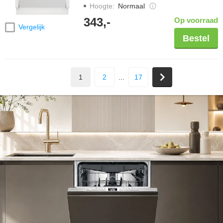
Hoogte
:
Normaal
343,-
Op voorraad
Vergelijk
Bestel
1
2
...
17