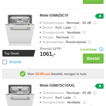
Miele G5662SCVI
A
Geluidsniveau
:
Normaal - 45 dB
Bestek
:
Korf, Lade
Droogtechniek
:
Ventilatie
Hoogte
:
Normaal
Kuipmateriaal
:
Roestvrijstaal
Meestal
1179,-
Leverbaar
1061,-
Top Deals
Bestel
Vergelijk
Voor
22:00 uur
besteld, morgen in huis
Miele G5667SCVIXXL
A
Geluidsniveau
:
Normaal - 45 dB
Bestek
:
Korf, Lade
Droogtechniek
:
Ventilatie