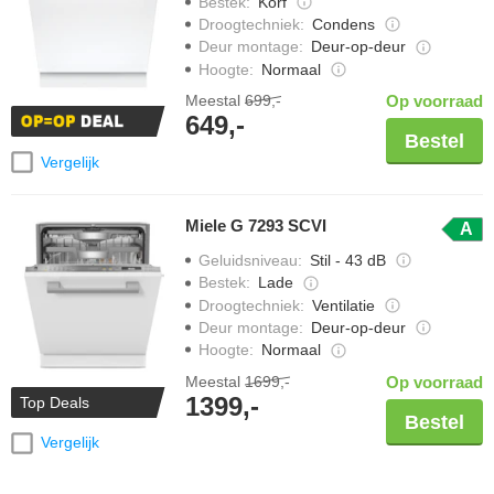
Bestek
:
Korf
Droogtechniek
:
Condens
Deur montage
:
Deur-op-deur
Hoogte
:
Normaal
Meestal
699,-
Op voorraad
649,-
Bestel
Vergelijk
Miele G 7293 SCVI
A
Geluidsniveau
:
Stil - 43 dB
Bestek
:
Lade
Droogtechniek
:
Ventilatie
Deur montage
:
Deur-op-deur
Hoogte
:
Normaal
Meestal
1699,-
Op voorraad
1399,-
Top Deals
Bestel
Vergelijk