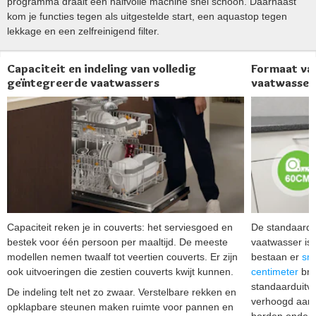
programma draait een halfvolle machine snel schoon. Daarnaast
kom je functies tegen als uitgestelde start, een aquastop tegen
lekkage en een zelfreinigend filter.
Capaciteit en indeling van volledig
Formaat van
geïntegreerde vaatwassers
vaatwasser
Capaciteit reken je in couverts: het serviesgoed en
De standaardb
bestek voor één persoon per maaltijd. De meeste
vaatwasser is 
modellen nemen twaalf tot veertien couverts. Er zijn
bestaan er
sm
ook uitvoeringen die zestien couverts kwijt kunnen.
centimeter
bre
standaarduitv
De indeling telt net zo zwaar. Verstelbare rekken en
verhoogd aanre
opklapbare steunen maken ruimte voor pannen en