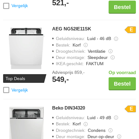
521,-
Vergelijk
Bestel
AEG NG52IE11SK
E
Geluidsniveau
:
Luid - 46 dB
Bestek
:
Korf
Droogtechniek
:
Ventilatie
Deur montage
:
Sleepdeur
IKEA geschikt
:
FAKTUM
Adviesprijs
859,-
Op voorraad
549,-
Top Deals
Bestel
Vergelijk
Beko DIN34320
E
Geluidsniveau
:
Luid - 49 dB
Bestek
:
Korf
Droogtechniek
:
Condens
Deur montage
:
Deur-op-deur