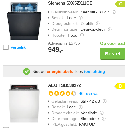
Siemens SX65ZX11CE
C
Geluidsniveau
:
Zeer stil - 39 dB
Bestek
:
Lade
Droogtechniek
:
Zeolith
Deur montage
:
Deur-op-deur
Hoogte
:
Hoog
Adviesprijs
1579,-
Op voorraad
Vergelijk
949,-
Bestel
Nieuwe
energielabels
, lees
toelichting
AEG FSB53927Z
D
46 reviews
Geluidsniveau
:
Stil - 42 dB
Bestek
:
Lade
Droogtechniek
:
Ventilatie
Deur montage
:
Sleepdeur
IKEA geschikt
:
FAKTUM