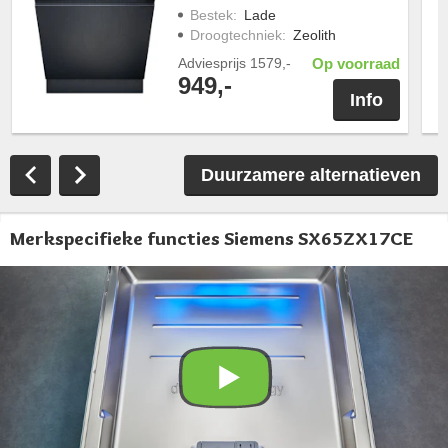
Bestek
:
Lade
Droogtechniek
:
Zeolith
Adviesprijs
1579,-
Op voorraad
949,-
Info
Duurzamere alternatieven
Merkspecifieke functies Siemens SX65ZX17CE