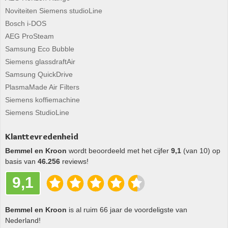
Noviteiten Siemens studioLine
Bosch i-DOS
AEG ProSteam
Samsung Eco Bubble
Siemens glassdraftAir
Samsung QuickDrive
PlasmaMade Air Filters
Siemens koffiemachine
Siemens StudioLine
Klanttevredenheid
Bemmel en Kroon
wordt beoordeeld met het cijfer
9,1
(van 10) op
basis van
46.256
reviews!
9,1
Bemmel en Kroon
is al ruim 66 jaar de voordeligste van
Nederland!