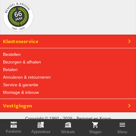
Klantenservice
Bestellen
Bezorgen & afhalen
Betalen
Annuleren & retourneren
Service & garantie
Montage & inbouw
Vestigingen
Copyright © 1960 - 2026 - Bemmel en Kroon
Privacybeleid
|
Algemene voorwaarden
Keukens
Apparatuur
Winkels
Wagen
Menu