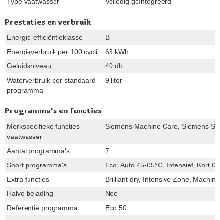
Type vaatwasser
Volledig geïntegreerd
Prestaties en verbruik
Energie-efficiëntieklasse
B
Energieverbruik per 100 cycli
65 kWh
Geluidsniveau
40 db
Waterverbruik per standaard
9 liter
programma
Programma's en functies
Merkspecifieke functies
Siemens Machine Care, Siemens Sil
vaatwasser
Aantal programma's
7
Soort programma's
Eco, Auto 45-65°C, Intensief, Kort 
Extra functies
Brilliant dry, Intensive Zone, Mach
Halve belading
Nee
Referentie programma
Eco 50