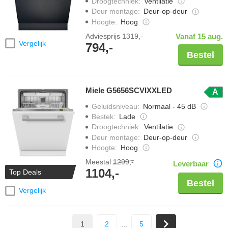
Droogtechniek
:
Ventilatie
Deur montage
:
Deur-op-deur
Hoogte
:
Hoog
Adviesprijs
1319,-
Vanaf 15 aug.
Vergelijk
794,-
Bestel
Miele G5656SCVIXXLED
A
Geluidsniveau
:
Normaal - 45 dB
Bestek
:
Lade
Droogtechniek
:
Ventilatie
Deur montage
:
Deur-op-deur
Hoogte
:
Hoog
Meestal
1299,-
Leverbaar
1104,-
Top Deals
Bestel
Vergelijk
1
2
...
5