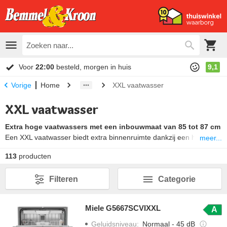
Voor
22:00
besteld, morgen in huis
9,1
Home
XXL vaatwasser
Vorige
XXL vaatwasser
Extra hoge vaatwassers met een inbouwmaat van 85 tot 87 cm
Een XXL vaatwasser biedt extra binnenruimte dankzij een hogere
meer...
kuip en grotere inhoud. Ideaal voor gezinnen of keukens met veel
113
producten
afwas. Deze modellen combineren capaciteit met energiezuinigheid
en slimme functies – zonder in te leveren op prestaties of ruimte in
Filteren
Categorie
je keuken.
Meer over XXL vaatwassers ↓
Miele G5667SCVIXXL
A
Geluidsniveau
:
Normaal - 45 dB