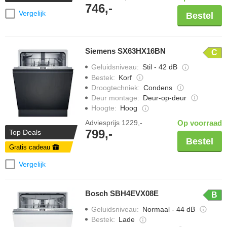
746,-
Vergelijk
Bestel
Siemens SX63HX16BN
C
Geluidsniveau
:
Stil - 42 dB
Bestek
:
Korf
Droogtechniek
:
Condens
Deur montage
:
Deur-op-deur
Hoogte
:
Hoog
Adviesprijs
1229,-
Op voorraad
799,-
Top Deals
Bestel
Gratis cadeau
Vergelijk
Bosch SBH4EVX08E
B
Geluidsniveau
:
Normaal - 44 dB
Bestek
:
Lade