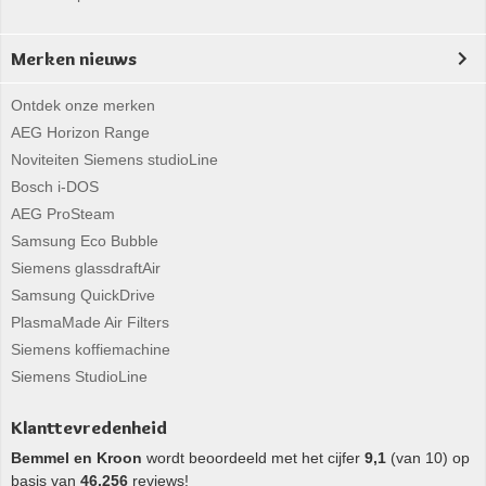
Merken nieuws
Ontdek onze merken
AEG Horizon Range
Noviteiten Siemens studioLine
Bosch i-DOS
AEG ProSteam
Samsung Eco Bubble
Siemens glassdraftAir
Samsung QuickDrive
PlasmaMade Air Filters
Siemens koffiemachine
Siemens StudioLine
Klanttevredenheid
Bemmel en Kroon
wordt beoordeeld met het cijfer
9,1
(van 10) op
basis van
46.256
reviews!