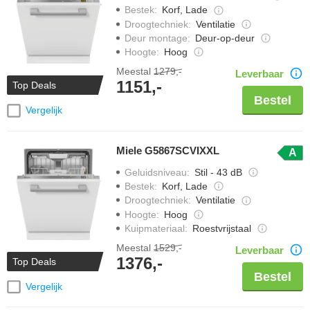
Bestek
:
Korf, Lade
Droogtechniek
:
Ventilatie
Deur montage
:
Deur-op-deur
Hoogte
:
Hoog
Meestal
1279,-
Leverbaar
1151,-
Top Deals
Bestel
Vergelijk
Miele G5867SCVIXXL
A
Geluidsniveau
:
Stil - 43 dB
Bestek
:
Korf, Lade
Droogtechniek
:
Ventilatie
Hoogte
:
Hoog
Kuipmateriaal
:
Roestvrijstaal
Meestal
1529,-
Leverbaar
1376,-
Top Deals
Bestel
Vergelijk