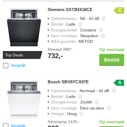
Siemens SX73HX16CE
C
Geluidsniveau
:
Stil - 42 dB
Bestek
:
Lade
Droogtechniek
:
Condens
Deur montage
:
Sleepdeur
IKEA geschikt
:
METOD
Meestal
782,-
Op voorraad
732,-
Top Deals
Bestel
Vergelijk
Bosch SBV6YCX07E
A
Geluidsniveau
:
Normaal - 44 dB
Bestek
:
Lade
Droogtechniek
:
Zeolith
Deur montage
:
Deur-op-deur
Hoogte
:
Hoog
Adviesprijs
1439,-
Op voorraad
Vergelijk