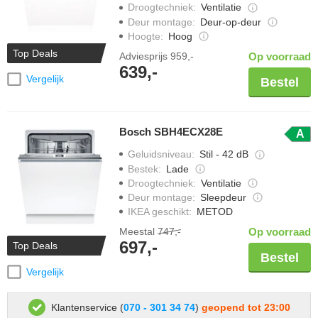
Droogtechniek
:
Ventilatie
Deur montage
:
Deur-op-deur
Hoogte
:
Hoog
Top Deals
Adviesprijs
959,-
Op voorraad
639,-
Vergelijk
Bestel
Bosch SBH4ECX28E
A
Geluidsniveau
:
Stil - 42 dB
Bestek
:
Lade
Droogtechniek
:
Ventilatie
Deur montage
:
Sleepdeur
IKEA geschikt
:
METOD
Meestal
747,-
Op voorraad
697,-
Top Deals
Bestel
Vergelijk
Klantenservice (
070 - 301 34 74
)
geopend tot 23:00