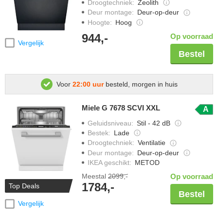
Droogtechniek
:
Zeolith
Deur montage
:
Deur-op-deur
Hoogte
:
Hoog
944,-
Op voorraad
Vergelijk
Bestel
Voor
22:00 uur
besteld, morgen in huis
Miele G 7678 SCVI XXL
A
Geluidsniveau
:
Stil - 42 dB
Bestek
:
Lade
Droogtechniek
:
Ventilatie
Deur montage
:
Deur-op-deur
IKEA geschikt
:
METOD
Meestal
2099,-
Op voorraad
1784,-
Top Deals
Bestel
Vergelijk