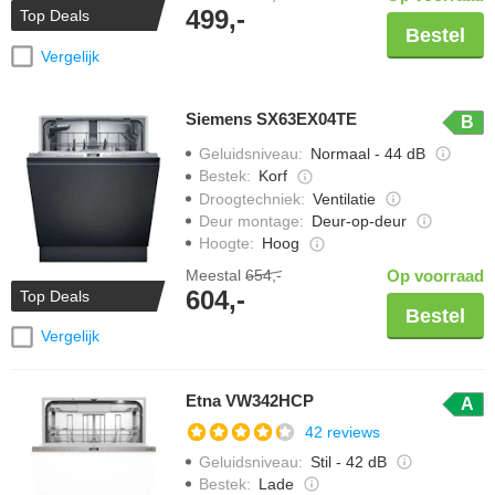
499,-
Top Deals
Bestel
Vergelijk
Siemens SX63EX04TE
B
Geluidsniveau
:
Normaal - 44 dB
Bestek
:
Korf
Droogtechniek
:
Ventilatie
Deur montage
:
Deur-op-deur
Hoogte
:
Hoog
Meestal
654,-
Op voorraad
604,-
Top Deals
Bestel
Vergelijk
Etna VW342HCP
A
42 reviews
Geluidsniveau
:
Stil - 42 dB
Bestek
:
Lade