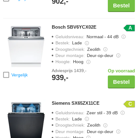
902,-
Bestel
Bosch SBV6YCX02E
A
Geluidsniveau
:
Normaal - 44 dB
Bestek
:
Lade
Droogtechniek
:
Zeolith
Deur montage
:
Deur-op-deur
Hoogte
:
Hoog
Adviesprijs
1439,-
Op voorraad
Vergelijk
939,-
Bestel
Siemens SX65ZX11CE
C
Geluidsniveau
:
Zeer stil - 39 dB
Bestek
:
Lade
Droogtechniek
:
Zeolith
Deur montage
:
Deur-op-deur
Hoogte
:
Hoog