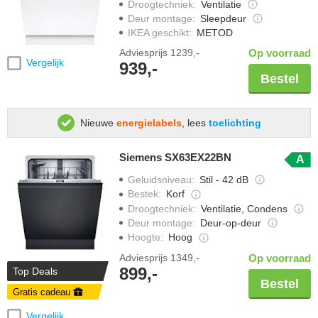
Droogtechniek
:
Ventilatie
Deur montage
:
Sleepdeur
IKEA geschikt
:
METOD
Adviesprijs
1239,-
Op voorraad
Vergelijk
939,-
Bestel
Nieuwe
energielabels
, lees
toelichting
Siemens SX63EX22BN
A
Geluidsniveau
:
Stil - 42 dB
Bestek
:
Korf
Droogtechniek
:
Ventilatie, Condens
Deur montage
:
Deur-op-deur
Hoogte
:
Hoog
Adviesprijs
1349,-
Op voorraad
899,-
Top Deals
Bestel
Gratis cadeau
Vergelijk