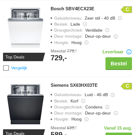
Bosch SBV4ECX23E
C
Geluidsniveau
:
Zeer stil - 40 dB
Bestek
:
Lade
Droogtechniek
:
Ventilatie
Deur montage
:
Deur-op-deur
Hoogte
:
Hoog
Meestal
779,-
Leverbaar
729,-
Top Deals
Bestel
Vergelijk
Siemens SX63HX03TE
C
Geluidsniveau
:
Luid - 46 dB
Bestek
:
Korf
Droogtechniek
:
Condens
Deur montage
:
Deur-op-deur
Hoogte
:
Hoog
Meestal
639,-
Vanaf 15 aug.
589,-
Top Deals