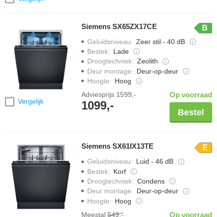
Siemens SX65ZX17CE
B
Geluidsniveau
:
Zeer stil - 40 dB
Bestek
:
Lade
Droogtechniek
:
Zeolith
Deur montage
:
Deur-op-deur
Hoogte
:
Hoog
Adviesprijs
1599,-
Op voorraad
Vergelijk
1099,-
Bestel
Siemens SX61IX13TE
E
Geluidsniveau
:
Luid - 46 dB
Bestek
:
Korf
Droogtechniek
:
Condens
Deur montage
:
Deur-op-deur
Hoogte
:
Hoog
Meestal
549,-
Op voorraad