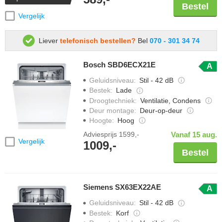
Bestel
Vergelijk
Liever
telefonisch bestellen?
Bel
070 - 301 34 74
Bosch SBD6ECX21E
A
Geluidsniveau
:
Stil - 42 dB
Bestek
:
Lade
Droogtechniek
:
Ventilatie, Condens
Deur montage
:
Deur-op-deur
Hoogte
:
Hoog
Adviesprijs
1599,-
Vanaf 15 aug.
Vergelijk
1009,-
Bestel
Siemens SX63EX22AE
A
Geluidsniveau
:
Stil - 42 dB
Bestek
:
Korf