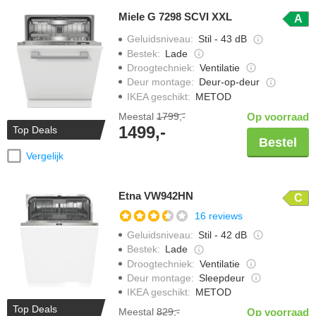
Miele G 7298 SCVI XXL
A
Geluidsniveau
:
Stil - 43 dB
Bestek
:
Lade
Droogtechniek
:
Ventilatie
Deur montage
:
Deur-op-deur
IKEA geschikt
:
METOD
Meestal
1799,-
Op voorraad
1499,-
Top Deals
Bestel
Vergelijk
Etna VW942HN
C
16 reviews
Geluidsniveau
:
Stil - 42 dB
Bestek
:
Lade
Droogtechniek
:
Ventilatie
Deur montage
:
Sleepdeur
IKEA geschikt
:
METOD
Top Deals
Meestal
829,-
Op voorraad