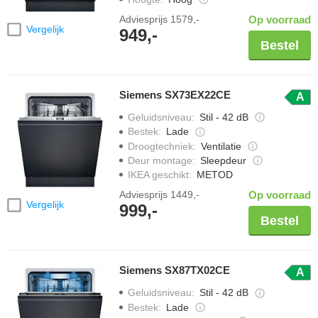
Adviesprijs
1579,-
Op voorraad
Vergelijk
949,-
Bestel
Siemens SX73EX22CE
A
Geluidsniveau
:
Stil - 42 dB
Bestek
:
Lade
Droogtechniek
:
Ventilatie
Deur montage
:
Sleepdeur
IKEA geschikt
:
METOD
Adviesprijs
1449,-
Op voorraad
Vergelijk
999,-
Bestel
Siemens SX87TX02CE
A
Geluidsniveau
:
Stil - 42 dB
Bestek
:
Lade