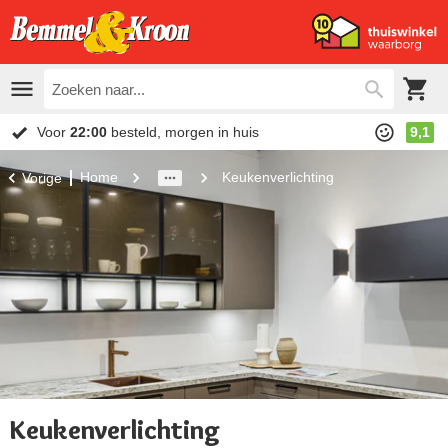
Voor
22:00
besteld, morgen in huis
9,1
Home
Keukenverlichting
Vorige
Keukenverlichting