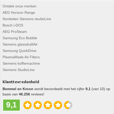
Ontdek onze merken
AEG Horizon Range
Noviteiten Siemens studioLine
Bosch i-DOS
AEG ProSteam
Samsung Eco Bubble
Siemens glassdraftAir
Samsung QuickDrive
PlasmaMade Air Filters
Siemens koffiemachine
Siemens StudioLine
Klanttevredenheid
Bemmel en Kroon
wordt beoordeeld met het cijfer
9,1
(van 10) op
basis van
46.256
reviews!
9,1