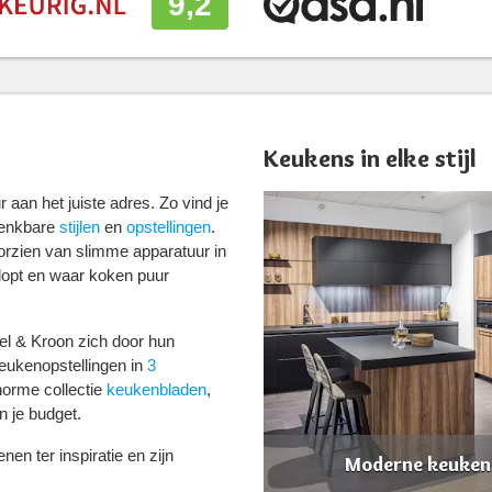
9,2
Keukens in elke stijl
aan het juiste adres. Zo vind je
denkbare
stijlen
en
opstellingen
.
orzien van slimme apparatuur in
klopt en waar koken puur
l & Kroon zich door hun
keukenopstellingen in
3
norme collectie
keukenbladen
,
n je budget.
nen ter inspiratie en zijn
Moderne keuken