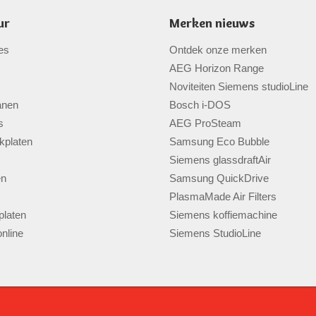
ur
Merken nieuws
es
Ontdek onze merken
AEG Horizon Range
Noviteiten Siemens studioLine
anen
Bosch i-DOS
s
AEG ProSteam
kplaten
Samsung Eco Bubble
Siemens glassdraftAir
en
Samsung QuickDrive
PlasmaMade Air Filters
laten
Siemens koffiemachine
nline
Siemens StudioLine