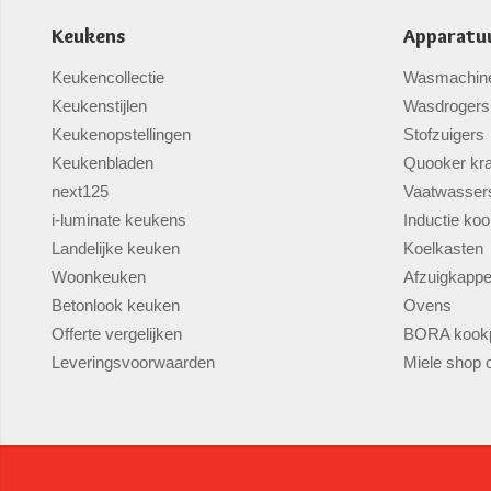
Keukens
Apparatu
Keukencollectie
Wasmachin
Keukenstijlen
Wasdrogers
Keukenopstellingen
Stofzuigers
Keukenbladen
Quooker kr
next125
Vaatwasser
i-luminate keukens
Inductie koo
Landelijke keuken
Koelkasten
Woonkeuken
Afzuigkapp
Betonlook keuken
Ovens
Offerte vergelijken
BORA kookp
Leveringsvoorwaarden
Miele shop o