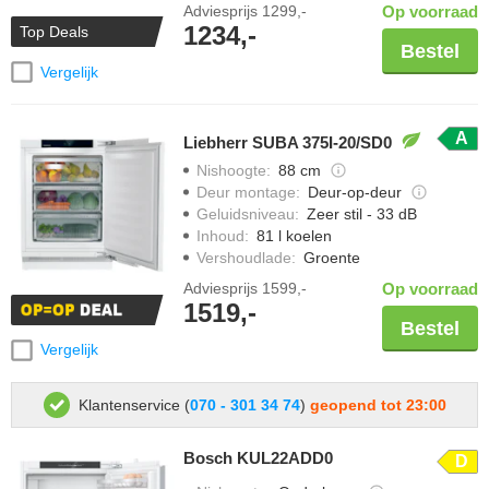
Adviesprijs
1299,-
Op voorraad
1234,-
Top Deals
Bestel
Vergelijk
A
Liebherr SUBA 375I-20/SD0
Nishoogte
:
88 cm
Deur montage
:
Deur-op-deur
Geluidsniveau
:
Zeer stil - 33 dB
Inhoud
:
81 l koelen
Vershoudlade
:
Groente
Adviesprijs
1599,-
Op voorraad
1519,-
Bestel
Vergelijk
Klantenservice (
070 - 301 34 74
)
geopend tot 23:00
Bosch KUL22ADD0
D