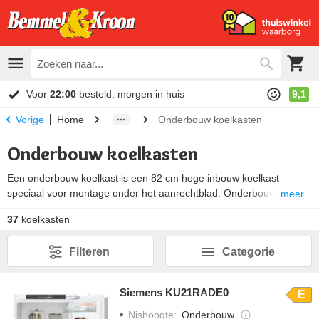
Voor
22:00
besteld, morgen in huis
9,1
Home
Onderbouw koelkasten
Vorige
Onderbouw koelkasten
Een onderbouw koelkast is een 82 cm hoge inbouw koelkast
speciaal voor montage onder het aanrechtblad. Onderbouw
meer...
koelkasten zijn daarom ideaal om in een keukeneiland of keuken
37
koelkasten
zonder hangende kastjes in te bouwen. De inbouw koelkast
onderbouw is er met en zonder een vriesvak. Een onderbouw
Filteren
Categorie
koelkast zonder vriesvak combineren met een aparte
inbouw
vrieskast
kan natuurlijk ook.
Siemens KU21RADE0
E
Nishoogte
:
Onderbouw