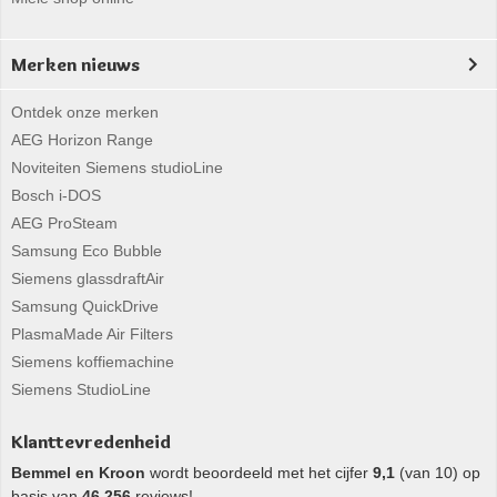
Merken nieuws
Ontdek onze merken
AEG Horizon Range
Noviteiten Siemens studioLine
Bosch i-DOS
AEG ProSteam
Samsung Eco Bubble
Siemens glassdraftAir
Samsung QuickDrive
PlasmaMade Air Filters
Siemens koffiemachine
Siemens StudioLine
Klanttevredenheid
Bemmel en Kroon
wordt beoordeeld met het cijfer
9,1
(van 10) op
basis van
46.256
reviews!