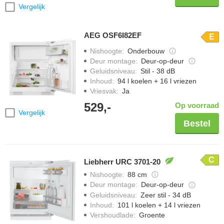
Vergelijk
AEG OSF6I82EF
E
Nishoogte
:
Onderbouw
Deur montage
:
Deur-op-deur
Geluidsniveau
:
Stil - 38 dB
Inhoud
:
94 l koelen + 16 l vriezen
Vriesvak
:
Ja
529,-
Op voorraad
Vergelijk
Bestel
C
Liebherr URC 3701-20
Nishoogte
:
88 cm
Deur montage
:
Deur-op-deur
Geluidsniveau
:
Zeer stil - 34 dB
Inhoud
:
101 l koelen + 14 l vriezen
Vershoudlade
:
Groente