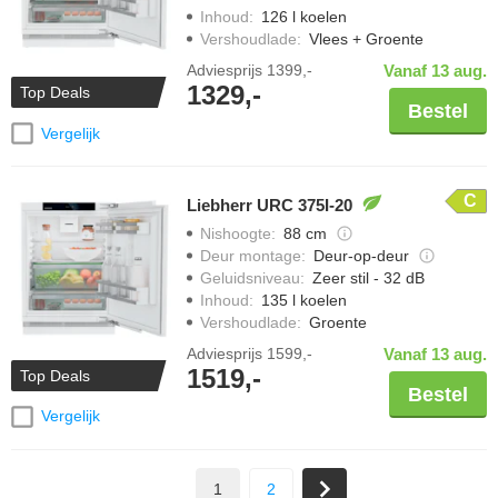
Inhoud
:
126 l koelen
Vershoudlade
:
Vlees + Groente
Adviesprijs
1399,-
Vanaf 13 aug.
1329,-
Top Deals
Bestel
Vergelijk
C
Liebherr URC 375I-20
Nishoogte
:
88 cm
Deur montage
:
Deur-op-deur
Geluidsniveau
:
Zeer stil - 32 dB
Inhoud
:
135 l koelen
Vershoudlade
:
Groente
Adviesprijs
1599,-
Vanaf 13 aug.
1519,-
Top Deals
Bestel
Vergelijk
1
2