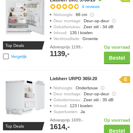
4 reviews
Nishoogte
:
88 cm
Deur montage
:
Deur-op-deur
Geluidsniveau
:
Zeer stil - 34 dB
Inhoud
:
135 l koelen
Vershoudlade
:
Groente
Top Deals
Adviesprijs
1199,-
Op voorraad
1139,-
Vergelijk
Bestel
Liebherr URPD 365I-20
E
Nishoogte
:
Onderbouw
Deur montage
:
Deur-op-deur
Geluidsniveau
:
Zeer stil - 35 dB
Inhoud
:
123 l koelen
Superkoelen
:
Ja
Adviesprijs
1699,-
Op voorraad
1614,-
Top Deals
Bestel