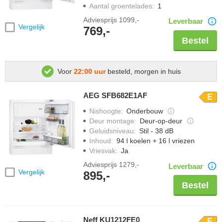
Aantal groentelades
:
1
Adviesprijs
1099,-
Leverbaar
Vergelijk
769,-
Bestel
Voor
22:00 uur
besteld, morgen in huis
AEG SFB682E1AF
E
Nishoogte
:
Onderbouw
Deur montage
:
Deur-op-deur
Geluidsniveau
:
Stil - 38 dB
Inhoud
:
94 l koelen + 16 l vriezen
Vriesvak
:
Ja
Adviesprijs
1279,-
Leverbaar
Vergelijk
895,-
Bestel
Neff KU1212FE0
E