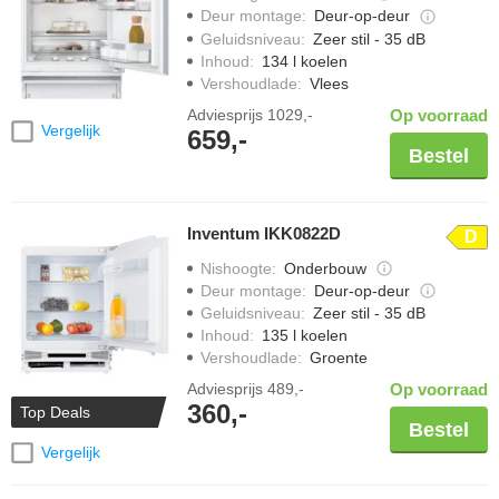
Deur montage
:
Deur-op-deur
Geluidsniveau
:
Zeer stil - 35 dB
Inhoud
:
134 l koelen
Vershoudlade
:
Vlees
Adviesprijs
1029,-
Op voorraad
Vergelijk
659,-
Bestel
Inventum IKK0822D
D
Nishoogte
:
Onderbouw
Deur montage
:
Deur-op-deur
Geluidsniveau
:
Zeer stil - 35 dB
Inhoud
:
135 l koelen
Vershoudlade
:
Groente
Adviesprijs
489,-
Op voorraad
360,-
Top Deals
Bestel
Vergelijk