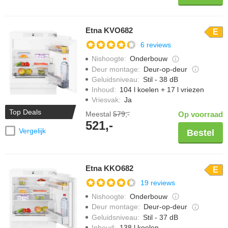
Etna KVO682
E
6 reviews
Nishoogte
:
Onderbouw
Deur montage
:
Deur-op-deur
Geluidsniveau
:
Stil - 38 dB
Inhoud
:
104 l koelen + 17 l vriezen
Vriesvak
:
Ja
Top Deals
Meestal
579,-
Op voorraad
521,-
Vergelijk
Bestel
Etna KKO682
E
19 reviews
Nishoogte
:
Onderbouw
Deur montage
:
Deur-op-deur
Geluidsniveau
:
Stil - 37 dB
Inhoud
:
138 l koelen