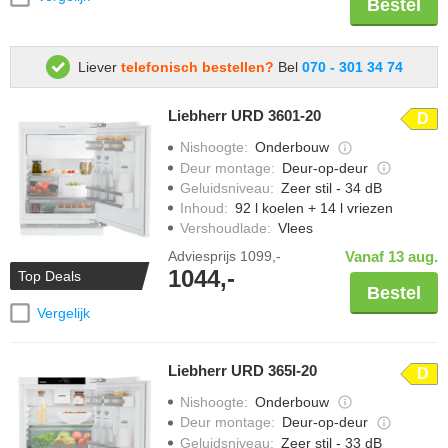
Bestel
Liever
telefonisch bestellen?
Bel
070 - 301 34 74
Liebherr URD 3601-20
D
Nishoogte
:
Onderbouw
Deur montage
:
Deur-op-deur
Geluidsniveau
:
Zeer stil - 34 dB
Inhoud
:
92 l koelen + 14 l vriezen
Vershoudlade
:
Vlees
Adviesprijs
1099,-
Vanaf 13 aug.
1044,-
Top Deals
Bestel
Vergelijk
Liebherr URD 365I-20
D
Nishoogte
:
Onderbouw
Deur montage
:
Deur-op-deur
Geluidsniveau
:
Zeer stil - 33 dB