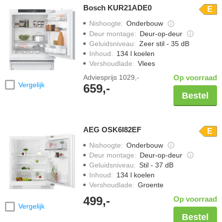
Bosch KUR21ADE0
E
Nishoogte
:
Onderbouw
Deur montage
:
Deur-op-deur
Geluidsniveau
:
Zeer stil - 35 dB
Inhoud
:
134 l koelen
Vershoudlade
:
Vlees
Adviesprijs
1029,-
Op voorraad
Vergelijk
659,-
Bestel
AEG OSK6I82EF
E
Nishoogte
:
Onderbouw
Deur montage
:
Deur-op-deur
Geluidsniveau
:
Stil - 37 dB
Inhoud
:
134 l koelen
Vershoudlade
:
Groente
499,-
Op voorraad
Vergelijk
Bestel