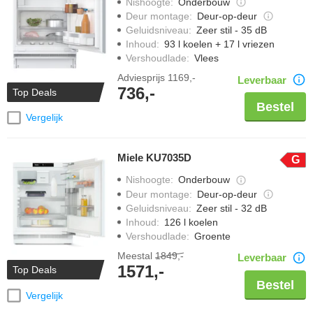
Nishoogte
:
Onderbouw
Deur montage
:
Deur-op-deur
Geluidsniveau
:
Zeer stil - 35 dB
Inhoud
:
93 l koelen + 17 l vriezen
Vershoudlade
:
Vlees
Adviesprijs
1169,-
Leverbaar
736,-
Top Deals
Bestel
Vergelijk
Miele KU7035D
G
Nishoogte
:
Onderbouw
Deur montage
:
Deur-op-deur
Geluidsniveau
:
Zeer stil - 32 dB
Inhoud
:
126 l koelen
Vershoudlade
:
Groente
Meestal
1849,-
Leverbaar
1571,-
Top Deals
Bestel
Vergelijk