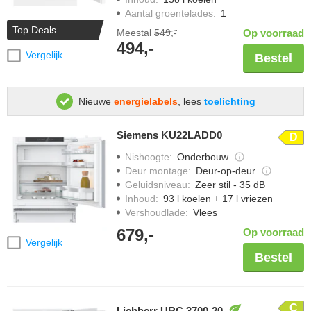
Aantal groentelades
:
1
Top Deals
Meestal
549,-
Op voorraad
494,-
Vergelijk
Bestel
Nieuwe
energielabels
, lees
toelichting
Siemens KU22LADD0
D
Nishoogte
:
Onderbouw
Deur montage
:
Deur-op-deur
Geluidsniveau
:
Zeer stil - 35 dB
Inhoud
:
93 l koelen + 17 l vriezen
Vershoudlade
:
Vlees
679,-
Op voorraad
Vergelijk
Bestel
C
Liebherr URC 3700-20