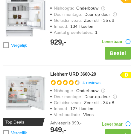
Nishoogte
:
Onderbouw
Deur montage
:
Deur-op-deur
Geluidsniveau
:
Zeer stil - 35 dB
Inhoud
:
134 l koelen
Aantal groentelades
:
1
929,-
Leverbaar
Vergelijk
Bestel
Liebherr URD 3600-20
D
4 reviews
Nishoogte
:
Onderbouw
Deur montage
:
Deur-op-deur
Geluidsniveau
:
Zeer stil - 34 dB
Inhoud
:
127 l koelen
Vershoudlade
:
Vlees
Top Deals
Adviesprijs
999,-
Leverbaar
949,-
Vergelijk