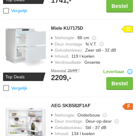
1741,-
Bestel
Vergelijk
Miele KU7175D
D
Nishoogte
:
88 cm
Deur montage
:
N.V.T.
Geluidsniveau
:
Zeer stil - 32 dB
Inhoud
:
119 l koelen
Vershoudlade
:
Groente
Meestal
2599,-
Leverbaar
2209,-
Top Deals
Bestel
Vergelijk
AEG SKB582F1AF
F
Nishoogte
:
Onderbouw
Deur montage
:
Deur-op-deur
Geluidsniveau
:
Stil - 37 dB
Inhoud
:
134 l koelen