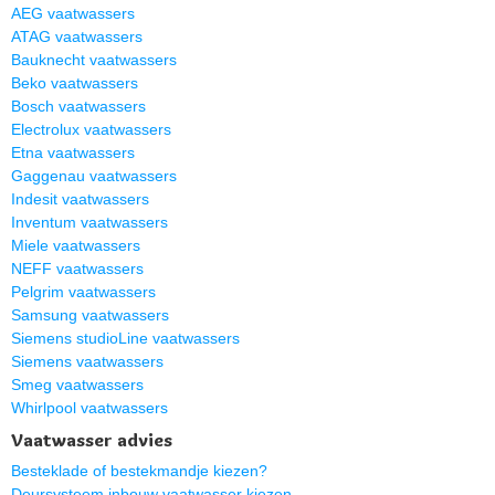
AEG vaatwassers
ATAG vaatwassers
Bauknecht vaatwassers
Beko vaatwassers
Bosch vaatwassers
Electrolux vaatwassers
Etna vaatwassers
Gaggenau vaatwassers
Indesit vaatwassers
Inventum vaatwassers
Miele vaatwassers
NEFF vaatwassers
Pelgrim vaatwassers
Samsung vaatwassers
Siemens studioLine vaatwassers
Siemens vaatwassers
Smeg vaatwassers
Whirlpool vaatwassers
Vaatwasser advies
Besteklade of bestekmandje kiezen?
Deursysteem inbouw vaatwasser kiezen