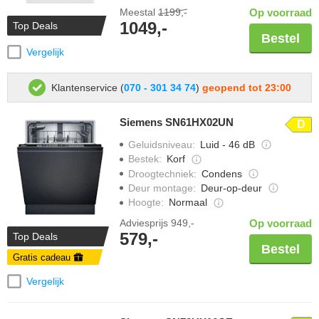
Meestal
1199,-
Op voorraad
1049,-
Top Deals
Bestel
Vergelijk
Klantenservice (
070 - 301 34 74
)
geopend tot 23:00
Siemens SN61HX02UN
D
Geluidsniveau
:
Luid - 46 dB
Bestek
:
Korf
Droogtechniek
:
Condens
Deur montage
:
Deur-op-deur
Hoogte
:
Normaal
Adviesprijs
949,-
Op voorraad
579,-
Top Deals
Bestel
Gratis cadeau
Vergelijk