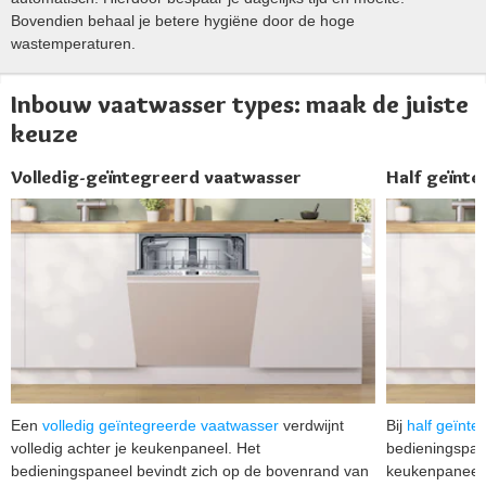
Bovendien behaal je betere hygiëne door de hoge
wastemperaturen.
Inbouw vaatwasser types: maak de juiste
keuze
Volledig-geïntegreerd vaatwasser
Half geïnt
Een
volledig geïntegreerde vaatwasser
verdwijnt
Bij
half geïnt
volledig achter je keukenpaneel. Het
bedieningspane
bedieningspaneel bevindt zich op de bovenrand van
keukenpaneel,