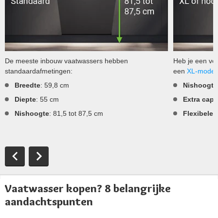
De meeste inbouw vaatwassers hebben
Heb je een ve
standaardafmetingen:
een
XL-model
Breedte
: 59,8 cm
Nishoogte
Diepte
: 55 cm
Extra capa
Nishoogte
: 81,5 tot 87,5 cm
Flexibele 
Vaatwasser kopen? 8 belangrijke
aandachtspunten