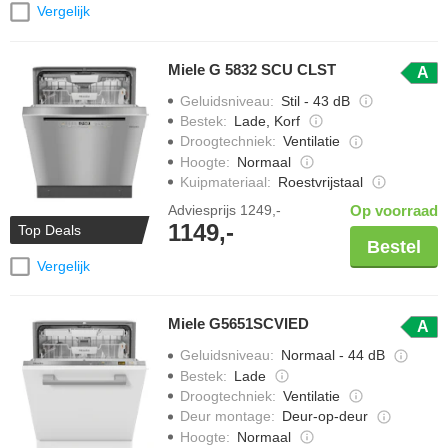
Vergelijk
Miele G 5832 SCU CLST
A
Geluidsniveau
:
Stil - 43 dB
Bestek
:
Lade, Korf
Droogtechniek
:
Ventilatie
Hoogte
:
Normaal
Kuipmateriaal
:
Roestvrijstaal
Adviesprijs
1249,-
Op voorraad
1149,-
Top Deals
Bestel
Vergelijk
Miele G5651SCVIED
A
Geluidsniveau
:
Normaal - 44 dB
Bestek
:
Lade
Droogtechniek
:
Ventilatie
Deur montage
:
Deur-op-deur
Hoogte
:
Normaal