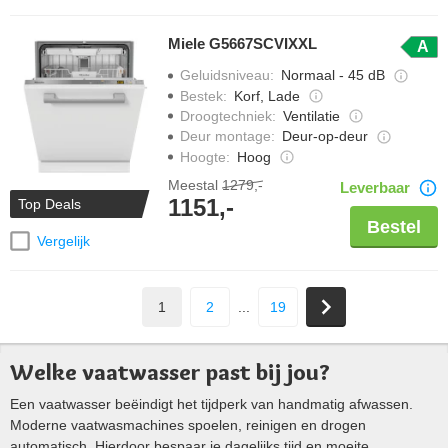
Miele G5667SCVIXXL
A
Geluidsniveau
:
Normaal - 45 dB
Bestek
:
Korf, Lade
Droogtechniek
:
Ventilatie
Deur montage
:
Deur-op-deur
Hoogte
:
Hoog
Meestal
1279,-
Leverbaar
1151,-
Top Deals
Bestel
Vergelijk
1
2
...
19
Welke vaatwasser past bij jou?
Een vaatwasser beëindigt het tijdperk van handmatig afwassen.
Moderne vaatwasmachines spoelen, reinigen en drogen
automatisch. Hierdoor bespaar je dagelijks tijd en moeite.