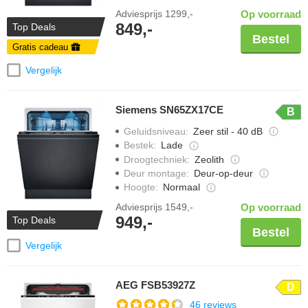
Adviesprijs
1299,-
Op voorraad
849,-
Top Deals
Bestel
Gratis cadeau
Vergelijk
Siemens SN65ZX17CE
B
Geluidsniveau
:
Zeer stil - 40 dB
Bestek
:
Lade
Droogtechniek
:
Zeolith
Deur montage
:
Deur-op-deur
Hoogte
:
Normaal
Adviesprijs
1549,-
Op voorraad
949,-
Top Deals
Bestel
Vergelijk
AEG FSB53927Z
D
46 reviews