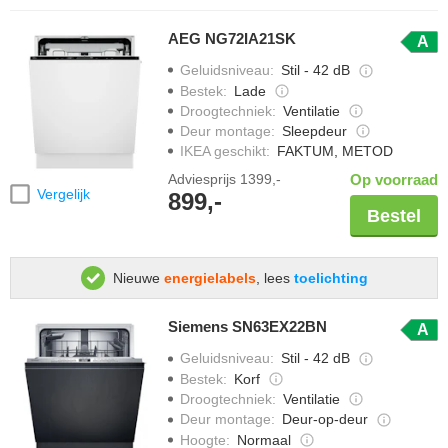
AEG NG72IA21SK
A
Geluidsniveau
:
Stil - 42 dB
Bestek
:
Lade
Droogtechniek
:
Ventilatie
Deur montage
:
Sleepdeur
IKEA geschikt
:
FAKTUM, METOD
Adviesprijs
1399,-
Op voorraad
Vergelijk
899,-
Bestel
Nieuwe
energielabels
, lees
toelichting
Siemens SN63EX22BN
A
Geluidsniveau
:
Stil - 42 dB
Bestek
:
Korf
Droogtechniek
:
Ventilatie
Deur montage
:
Deur-op-deur
Hoogte
:
Normaal