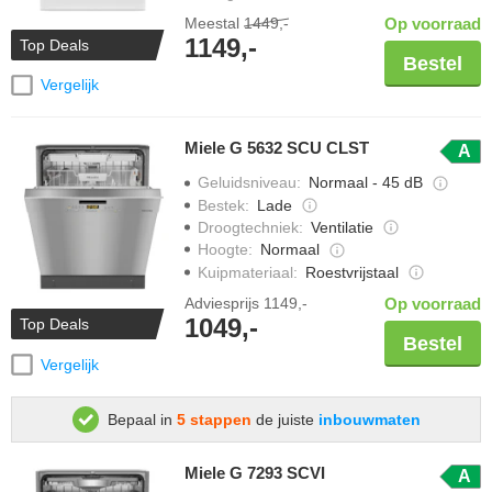
Meestal
1449,-
Op voorraad
1149,-
Top Deals
Bestel
Vergelijk
Miele G 5632 SCU CLST
A
Geluidsniveau
:
Normaal - 45 dB
Bestek
:
Lade
Droogtechniek
:
Ventilatie
Hoogte
:
Normaal
Kuipmateriaal
:
Roestvrijstaal
Adviesprijs
1149,-
Op voorraad
1049,-
Top Deals
Bestel
Vergelijk
Bepaal in
5 stappen
de juiste
inbouwmaten
Miele G 7293 SCVI
A