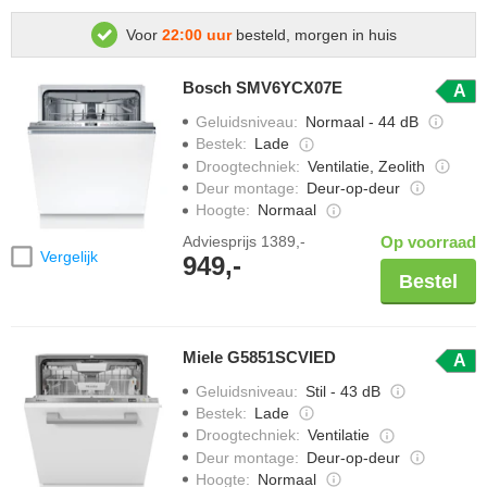
Voor
22:00 uur
besteld, morgen in huis
Bosch SMV6YCX07E
A
Geluidsniveau
:
Normaal - 44 dB
Bestek
:
Lade
Droogtechniek
:
Ventilatie, Zeolith
Deur montage
:
Deur-op-deur
Hoogte
:
Normaal
Adviesprijs
1389,-
Op voorraad
Vergelijk
949,-
Bestel
Miele G5851SCVIED
A
Geluidsniveau
:
Stil - 43 dB
Bestek
:
Lade
Droogtechniek
:
Ventilatie
Deur montage
:
Deur-op-deur
Hoogte
:
Normaal