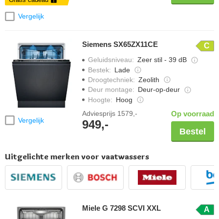
Vergelijk
Siemens SX65ZX11CE
C
Geluidsniveau
:
Zeer stil - 39 dB
Bestek
:
Lade
Droogtechniek
:
Zeolith
Deur montage
:
Deur-op-deur
Hoogte
:
Hoog
Adviesprijs
1579,-
Op voorraad
Vergelijk
949,-
Bestel
Uitgelichte merken voor vaatwassers
Miele G 7298 SCVI XXL
A