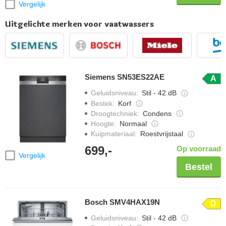
Vergelijk
Uitgelichte merken voor vaatwassers
Siemens SN53ES22AE
A
Geluidsniveau
:
Stil - 42 dB
Bestek
:
Korf
Droogtechniek
:
Condens
Hoogte
:
Normaal
Kuipmateriaal
:
Roestvrijstaal
699,-
Op voorraad
Vergelijk
Bestel
Bosch SMV4HAX19N
D
Geluidsniveau
:
Stil - 42 dB