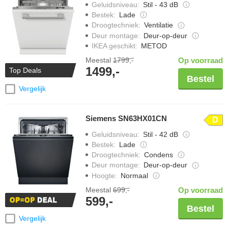
Geluidsniveau
:
Stil - 43 dB
Bestek
:
Lade
Droogtechniek
:
Ventilatie
Deur montage
:
Deur-op-deur
IKEA geschikt
:
METOD
Meestal
1799,-
Op voorraad
1499,-
Top Deals
Bestel
Vergelijk
Siemens SN63HX01CN
D
Geluidsniveau
:
Stil - 42 dB
Bestek
:
Lade
Droogtechniek
:
Condens
Deur montage
:
Deur-op-deur
Hoogte
:
Normaal
Meestal
699,-
Op voorraad
599,-
Bestel
Vergelijk