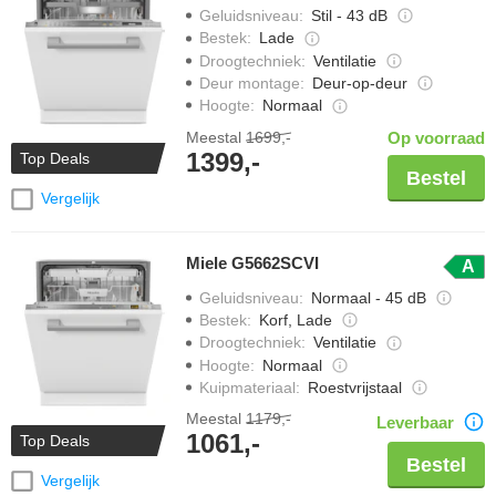
Geluidsniveau
:
Stil - 43 dB
Bestek
:
Lade
Droogtechniek
:
Ventilatie
Deur montage
:
Deur-op-deur
Hoogte
:
Normaal
Meestal
1699,-
Op voorraad
1399,-
Top Deals
Bestel
Vergelijk
Miele G5662SCVI
A
Geluidsniveau
:
Normaal - 45 dB
Bestek
:
Korf, Lade
Droogtechniek
:
Ventilatie
Hoogte
:
Normaal
Kuipmateriaal
:
Roestvrijstaal
Meestal
1179,-
Leverbaar
1061,-
Top Deals
Bestel
Vergelijk