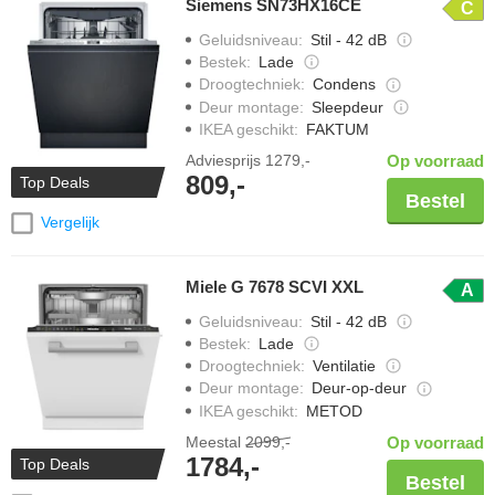
Siemens SN73HX16CE
C
Geluidsniveau
:
Stil - 42 dB
Bestek
:
Lade
Droogtechniek
:
Condens
Deur montage
:
Sleepdeur
IKEA geschikt
:
FAKTUM
Adviesprijs
1279,-
Op voorraad
809,-
Top Deals
Bestel
Vergelijk
Miele G 7678 SCVI XXL
A
Geluidsniveau
:
Stil - 42 dB
Bestek
:
Lade
Droogtechniek
:
Ventilatie
Deur montage
:
Deur-op-deur
IKEA geschikt
:
METOD
Meestal
2099,-
Op voorraad
1784,-
Top Deals
Bestel