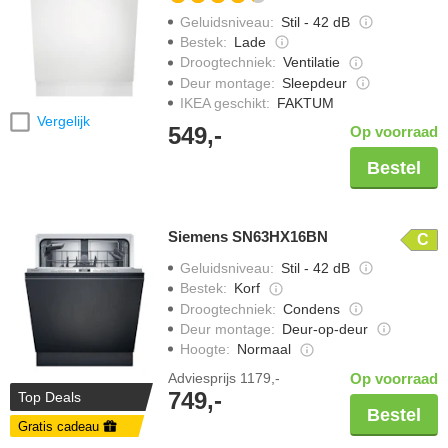
Geluidsniveau
:
Stil - 42 dB
Bestek
:
Lade
Droogtechniek
:
Ventilatie
Deur montage
:
Sleepdeur
IKEA geschikt
:
FAKTUM
Vergelijk
549,-
Op voorraad
Bestel
Siemens SN63HX16BN
C
Geluidsniveau
:
Stil - 42 dB
Bestek
:
Korf
Droogtechniek
:
Condens
Deur montage
:
Deur-op-deur
Hoogte
:
Normaal
Adviesprijs
1179,-
Op voorraad
749,-
Top Deals
Bestel
Gratis cadeau