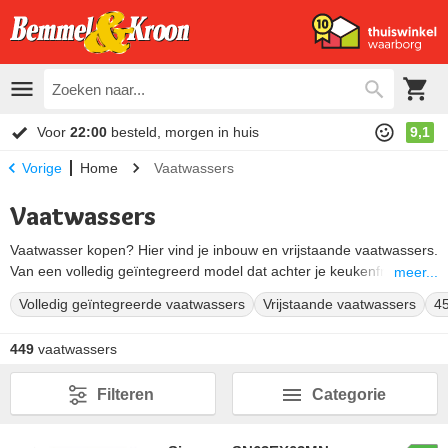
Voor
22:00
besteld, morgen in huis
9,1
Home
Vaatwassers
Vorige
Vaatwassers
Vaatwasser kopen? Hier vind je inbouw en vrijstaande vaatwassers.
Van een volledig geïntegreerd model dat achter je keukenfront
meer...
verdwijnt tot een vrijstaande afwasmachine. Vergelijk op nismaat,
Volledig geïntegreerde vaatwassers
Vrijstaande vaatwassers
45
aantal couverts, geluidsniveau en energielabel, en kies wat bij jouw
keuken en huishouden past.
449
vaatwassers
Zoek je een specifiek merk? Bekijk dan direct de
Siemens
vaatwassers
,
Bosch vaatwassers
,
Miele vaatwassers
,
AEG
Filteren
Categorie
vaatwassers
of
Beko vaatwassers
. Twijfel je over de nismaat? Onze
productspecialisten rekenen tot 23:00 uur telefonisch met je mee.