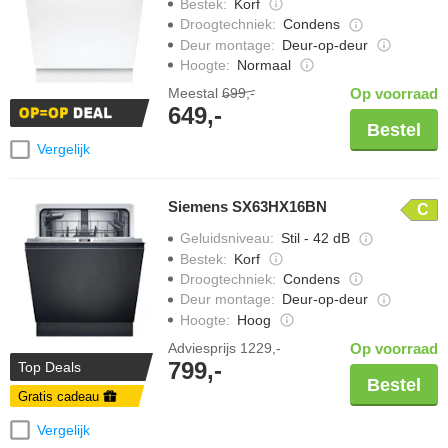
Bestek
:
Korf
Droogtechniek
:
Condens
Deur montage
:
Deur-op-deur
Hoogte
:
Normaal
Meestal
699,-
Op voorraad
649,-
Bestel
Vergelijk
Siemens SX63HX16BN
C
Geluidsniveau
:
Stil - 42 dB
Bestek
:
Korf
Droogtechniek
:
Condens
Deur montage
:
Deur-op-deur
Hoogte
:
Hoog
Adviesprijs
1229,-
Op voorraad
799,-
Top Deals
Bestel
Gratis cadeau
Vergelijk