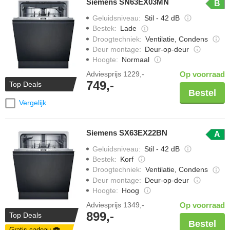
Siemens SN63EX03MN
B
Geluidsniveau
:
Stil - 42 dB
Bestek
:
Lade
Droogtechniek
:
Ventilatie, Condens
Deur montage
:
Deur-op-deur
Hoogte
:
Normaal
Adviesprijs
1229,-
Op voorraad
749,-
Top Deals
Bestel
Vergelijk
Siemens SX63EX22BN
A
Geluidsniveau
:
Stil - 42 dB
Bestek
:
Korf
Droogtechniek
:
Ventilatie, Condens
Deur montage
:
Deur-op-deur
Hoogte
:
Hoog
Adviesprijs
1349,-
Op voorraad
899,-
Top Deals
Bestel
Gratis cadeau