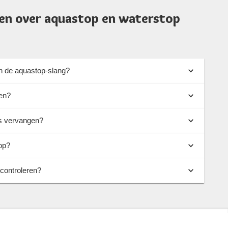
en over aquastop en waterstop
in de aquastop-slang?
en?
os vervangen?
op?
 controleren?