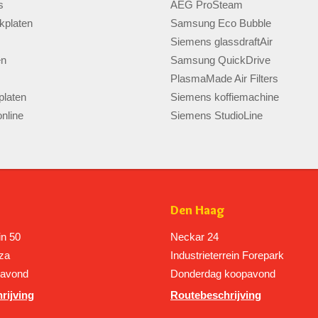
s
AEG ProSteam
kplaten
Samsung Eco Bubble
Siemens glassdraftAir
en
Samsung QuickDrive
PlasmaMade Air Filters
laten
Siemens koffiemachine
nline
Siemens StudioLine
Den Haag
in 50
Neckar 24
za
Industrieterrein Forepark
pavond
Donderdag koopavond
rijving
Routebeschrijving