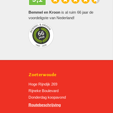
Bemmel en Kroon
is al ruim 66 jaar de
voordeligste van Nederland!
Zoeterwoude
Hoge Rijndijk 269
Rijneke Boulevard
Donderdag koopavond
Routebeschrijving