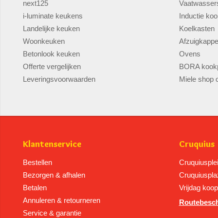
next125
Vaatwasser
i-luminate keukens
Inductie koo
Landelijke keuken
Koelkasten
Woonkeuken
Afzuigkapp
Betonlook keuken
Ovens
Offerte vergelijken
BORA kookp
Leveringsvoorwaarden
Miele shop o
Klantenservice
Cruquius
Bestellen
Cruquiusple
Bezorgen & afhalen
Cruquiuspla
Betalen
Vrijdag koo
Annuleren & retourneren
Routebesch
Service & garantie