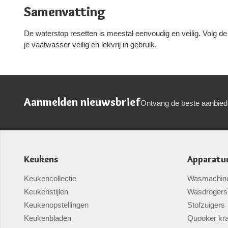
Samenvatting
De waterstop resetten is meestal eenvoudig en veilig. Volg d
je vaatwasser veilig en lekvrij in gebruik.
Aanmelden nieuwsbrief
Ontvang de beste aanbied
Keukens
Apparatu
Keukencollectie
Wasmachin
Keukenstijlen
Wasdrogers
Keukenopstellingen
Stofzuigers
Keukenbladen
Quooker kr