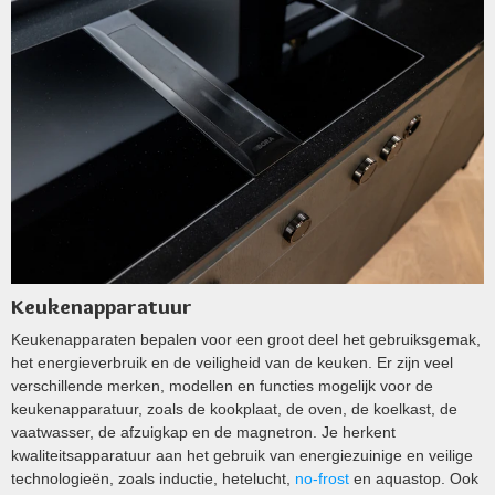
Keukenapparatuur
Keukenapparaten bepalen voor een groot deel het gebruiksgemak,
het energieverbruik en de veiligheid van de keuken. Er zijn veel
verschillende merken, modellen en functies mogelijk voor de
keukenapparatuur, zoals de kookplaat, de oven, de koelkast, de
vaatwasser, de afzuigkap en de magnetron. Je herkent
kwaliteitsapparatuur aan het gebruik van energiezuinige en veilige
technologieën, zoals inductie, hetelucht,
no-frost
en aquastop. Ook