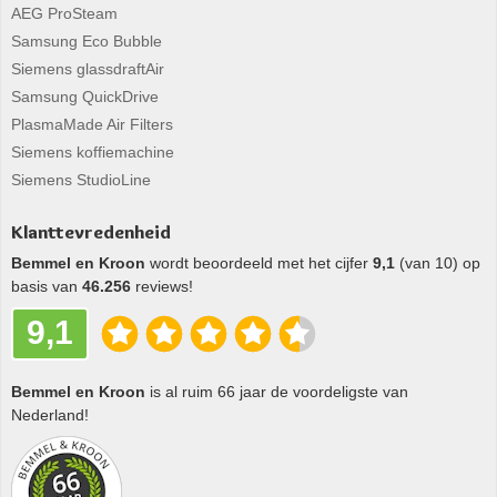
AEG ProSteam
Samsung Eco Bubble
Siemens glassdraftAir
Samsung QuickDrive
PlasmaMade Air Filters
Siemens koffiemachine
Siemens StudioLine
Klanttevredenheid
Bemmel en Kroon
wordt beoordeeld met het cijfer
9,1
(van 10) op
basis van
46.256
reviews!
9,1
Bemmel en Kroon
is al ruim 66 jaar de voordeligste van
Nederland!