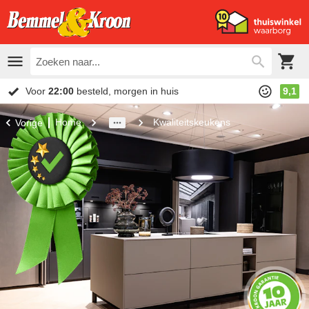
Voor
22:00
besteld, morgen in huis
9,1
Home
Kwaliteitskeukens
Vorige