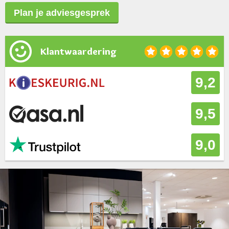
Plan je adviesgesprek
Klantwaardering
9,2
9,5
9,0