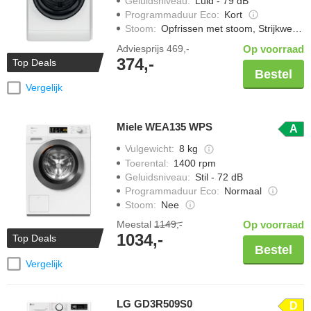
Geluidsniveau
:
Luid - 79 dB
Programmaduur Eco
:
Kort
Stoom
:
Opfrissen met stoom, Strijkwerk verminderen
Adviesprijs
469,-
Op voorraad
374,-
Top Deals
Bestel
Vergelijk
Miele WEA135 WPS
A
Vulgewicht
:
8 kg
Toerental
:
1400 rpm
Geluidsniveau
:
Stil - 72 dB
Programmaduur Eco
:
Normaal
Stoom
:
Nee
Meestal
1149,-
Op voorraad
1034,-
Top Deals
Bestel
Vergelijk
LG GD3R509S0
D