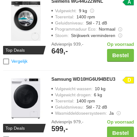
Siemens WG44G2ZWNL
A
Vulgewicht
:
9 kg
Toerental
:
1400 rpm
Geluidsniveau
:
Stil - 71 dB
Programmaduur Eco
:
Normaal
Stoom
:
Strijkwerk verminderen
Adviesprijs
939,-
Op voorraad
649,-
Top Deals
Bestel
Vergelijk
Samsung WD10HG6U94BEU3
D
Vulgewicht wassen
:
10 kg
Vulgewicht drogen
:
6 kg
Toerental
:
1400 rpm
Geluidsniveau
:
Stil - 72 dB
Wasmiddeldoseersysteem
:
Ja
Adviesprijs
979,-
Op voorraad
599,-
Top Deals
Bestel