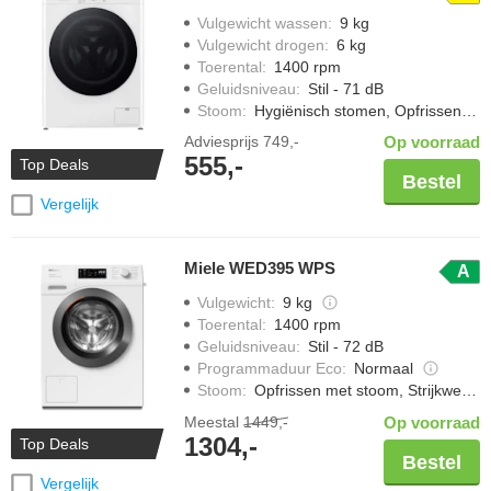
Vulgewicht wassen
:
9 kg
Vulgewicht drogen
:
6 kg
Toerental
:
1400 rpm
Geluidsniveau
:
Stil - 71 dB
Stoom
:
Hygiënisch stomen, Opfrissen met stoom
Adviesprijs
749,-
Op voorraad
555,-
Top Deals
Bestel
Vergelijk
Miele WED395 WPS
A
Vulgewicht
:
9 kg
Toerental
:
1400 rpm
Geluidsniveau
:
Stil - 72 dB
Programmaduur Eco
:
Normaal
Stoom
:
Opfrissen met stoom, Strijkwerk verminderen
Meestal
1449,-
Op voorraad
1304,-
Top Deals
Bestel
Vergelijk