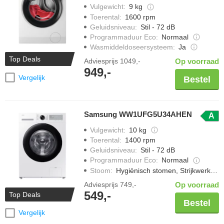
Vulgewicht
:
9 kg
Toerental
:
1600 rpm
Geluidsniveau
:
Stil - 72 dB
Programmaduur Eco
:
Normaal
Wasmiddeldoseersysteem
:
Ja
Top Deals
Adviesprijs
1049,-
Op voorraad
949,-
Vergelijk
Bestel
Samsung WW1UFG5U34AHEN
A
Vulgewicht
:
10 kg
Toerental
:
1400 rpm
Geluidsniveau
:
Stil - 72 dB
Programmaduur Eco
:
Normaal
Stoom
:
Hygiënisch stomen, Strijkwerk verminderen
Adviesprijs
749,-
Op voorraad
549,-
Top Deals
Bestel
Vergelijk