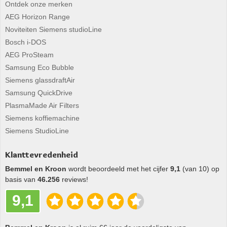
Ontdek onze merken
AEG Horizon Range
Noviteiten Siemens studioLine
Bosch i-DOS
AEG ProSteam
Samsung Eco Bubble
Siemens glassdraftAir
Samsung QuickDrive
PlasmaMade Air Filters
Siemens koffiemachine
Siemens StudioLine
Klanttevredenheid
Bemmel en Kroon
wordt beoordeeld met het cijfer
9,1
(van 10) op
basis van
46.256
reviews!
9,1