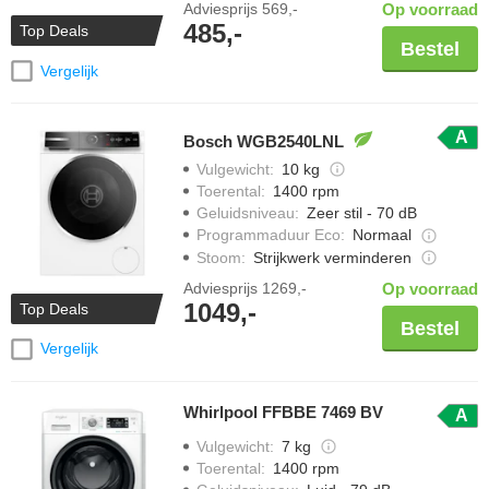
Adviesprijs
569,-
Op voorraad
485,-
Top Deals
Bestel
Vergelijk
A
Bosch WGB2540LNL
Vulgewicht
:
10 kg
Toerental
:
1400 rpm
Geluidsniveau
:
Zeer stil - 70 dB
Programmaduur Eco
:
Normaal
Stoom
:
Strijkwerk verminderen
Adviesprijs
1269,-
Op voorraad
1049,-
Top Deals
Bestel
Vergelijk
Whirlpool FFBBE 7469 BV
A
Vulgewicht
:
7 kg
Toerental
:
1400 rpm