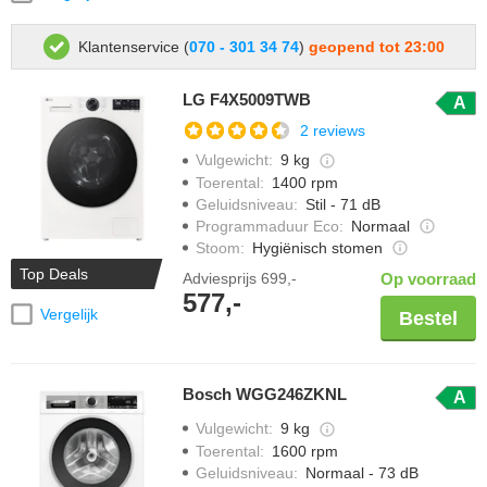
Klantenservice (
070 - 301 34 74
)
geopend tot 23:00
LG F4X5009TWB
A
2 reviews
Vulgewicht
:
9 kg
Toerental
:
1400 rpm
Geluidsniveau
:
Stil - 71 dB
Programmaduur Eco
:
Normaal
Stoom
:
Hygiënisch stomen
Top Deals
Adviesprijs
699,-
Op voorraad
577,-
Vergelijk
Bestel
Bosch WGG246ZKNL
A
Vulgewicht
:
9 kg
Toerental
:
1600 rpm
Geluidsniveau
:
Normaal - 73 dB