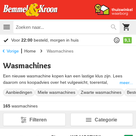
Voor
22:00
besteld, morgen in huis
9,1
Home
Wasmachines
Vorige
Wasmachines
Een nieuwe wasmachine kopen kan een lastige klus zijn. Lees
daarom ons koopadvies over het vulgewicht, toerental,
meer...
geluidsniveau en de energiezuinigheid onderaan deze pagina. Ook
Aanbiedingen
Miele wasmachines
Zwarte wasmachines
Best
de topmerken
Miele
,
Bosch
,
AEG
,
Samsung
en
Siemens
komen
hier aan bod. Daarnaast behandelen we speciale wasmachine
165
wasmachines
functies en eigenschappen
zoals automatische wasmiddeldosering,
stoomfuncties en korte wasprogramma’s. Kortom wij helpen je stap
Filteren
Categorie
voor stap bij het maken van de juiste keuze!