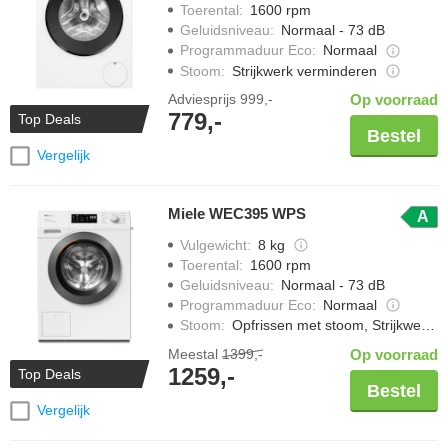
Toerental
:
1600 rpm
Geluidsniveau
:
Normaal - 73 dB
Programmaduur Eco
:
Normaal
Stoom
:
Strijkwerk verminderen
Adviesprijs
999,-
Op voorraad
779,-
Top Deals
Bestel
Vergelijk
Miele WEC395 WPS
A
Vulgewicht
:
8 kg
Toerental
:
1600 rpm
Geluidsniveau
:
Normaal - 73 dB
Programmaduur Eco
:
Normaal
Stoom
:
Opfrissen met stoom, Strijkwerk verminderen
Meestal
1399,-
Op voorraad
1259,-
Top Deals
Bestel
Vergelijk