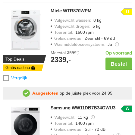
Miele WTR870WPM
D
Vulgewicht wassen
:
8 kg
Vulgewicht drogen
:
5 kg
Toerental
:
1600 rpm
Geluidsniveau
:
Zeer stil - 69 dB
Wasmiddeldoseersysteem
:
Ja
Meestal
2599,-
Op voorraad
2339,-
Top Deals
Bestel
Gratis cadeau
Vergelijk
Aangesloten
op de juiste plek voor 24,95
Samsung WW11DB7B34GWU3
A
Vulgewicht
:
11 kg
Toerental
:
1400 rpm
Geluidsniveau
:
Stil - 72 dB