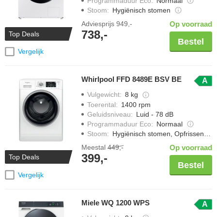
Programmaduur Eco
:
Normaal
Stoom
:
Hygiënisch stomen
Adviesprijs
949,-
Op voorraad
738,-
Top Deals
Bestel
Vergelijk
Whirlpool FFD 8489E BSV BE
A
Vulgewicht
:
8 kg
Toerental
:
1400 rpm
Geluidsniveau
:
Luid - 78 dB
Programmaduur Eco
:
Normaal
Stoom
:
Hygiënisch stomen, Opfrissen met stoom, Strijkwerk verminderen
Meestal
449,-
Op voorraad
399,-
Top Deals
Bestel
Vergelijk
Miele WQ 1200 WPS
A