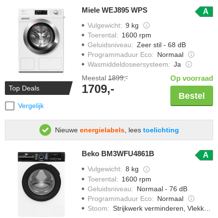
Miele WEJ895 WPS
A
Vulgewicht
:
9 kg
Toerental
:
1600 rpm
Geluidsniveau
:
Zeer stil - 68 dB
Programmaduur Eco
:
Normaal
Wasmiddeldoseersysteem
:
Ja
Meestal
1899,-
Op voorraad
1709,-
Top Deals
Bestel
Vergelijk
Nieuwe
energielabels
, lees
toelichting
Beko BM3WFU4861B
A
Vulgewicht
:
8 kg
Toerental
:
1600 rpm
Geluidsniveau
:
Normaal - 76 dB
Programmaduur Eco
:
Normaal
Stoom
:
Strijkwerk verminderen, Vlekken verwijderen met stoom