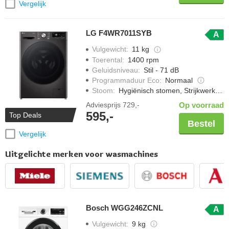
Vergelijk
LG F4WR7011SYB
A
Vulgewicht
:
11 kg
Toerental
:
1400 rpm
Geluidsniveau
:
Stil - 71 dB
Programmaduur Eco
:
Normaal
Stoom
:
Hygiënisch stomen, Strijkwerk verminderen
Adviesprijs
729,-
Op voorraad
595,-
Top Deals
Bestel
Vergelijk
Uitgelichte merken voor wasmachines
Bosch WGG246ZCNL
A
Vulgewicht
:
9 kg