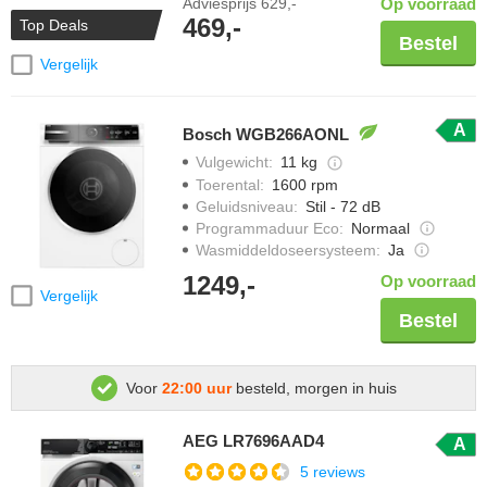
Adviesprijs
629,-
Op voorraad
469,-
Top Deals
Bestel
Vergelijk
A
Bosch WGB266AONL
Vulgewicht
:
11 kg
Toerental
:
1600 rpm
Geluidsniveau
:
Stil - 72 dB
Programmaduur Eco
:
Normaal
Wasmiddeldoseersysteem
:
Ja
1249,-
Op voorraad
Vergelijk
Bestel
Voor
22:00 uur
besteld, morgen in huis
AEG LR7696AAD4
A
5 reviews