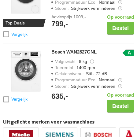
Programmaduur Eco
:
Normaal
Stoom
:
Strijkwerk verminderen
Adviesprijs
1009,-
Op voorraad
799,-
Top Deals
Bestel
Vergelijk
Bosch WAN2827GNL
A
Vulgewicht
:
8 kg
Toerental
:
1400 rpm
Geluidsniveau
:
Stil - 72 dB
Programmaduur Eco
:
Normaal
Stoom
:
Strijkwerk verminderen
635,-
Op voorraad
Vergelijk
Bestel
Uitgelichte merken voor wasmachines