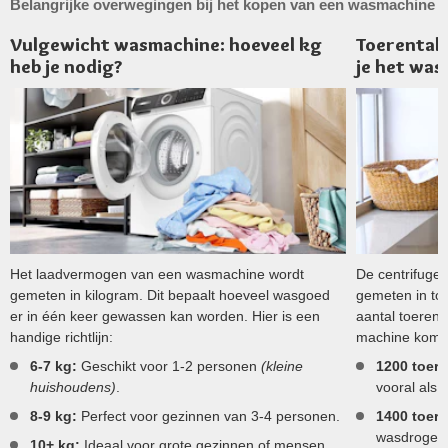
Belangrijke overwegingen bij het kopen van een wasmachine
Vulgewicht wasmachine: hoeveel kg
Toerental 
heb je nodig?
je het wa
Het laadvermogen van een wasmachine wordt
De centrifuge
gemeten in kilogram. Dit bepaalt hoeveel wasgoed
gemeten in to
er in één keer gewassen kan worden. Hier is een
aantal toeren,
handige richtlijn:
machine komt. 
6-7 kg:
Geschikt voor 1-2 personen
(kleine
1200 toere
huishoudens)
.
vooral als 
8-9 kg:
Perfect voor gezinnen van 3-4 personen.
1400 toere
wasdroger 
10+ kg:
Ideaal voor grote gezinnen of mensen