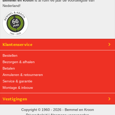
Bemmel en Kroon
is al ruim 66 jaar de voordeligste van
Nederland!
Klantenservice
Bestellen
Bezorgen & afhalen
Betalen
Annuleren & retourneren
Service & garantie
Montage & inbouw
Vestigingen
Copyright © 1960 - 2026 - Bemmel en Kroon