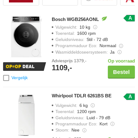
A
Bosch WGB256AONL
Vulgewicht
:
10 kg
Toerental
:
1600 rpm
Geluidsniveau
:
Stil - 72 dB
Programmaduur Eco
:
Normaal
Wasmiddeldoseersysteem
:
Ja
Adviesprijs
1379,-
Op voorraad
1109,-
Bestel
Vergelijk
Whirlpool TDLR 6261BS BE
A
Vulgewicht
:
6 kg
Toerental
:
1200 rpm
Geluidsniveau
:
Luid - 79 dB
Programmaduur Eco
:
Kort
Stoom
:
Nee