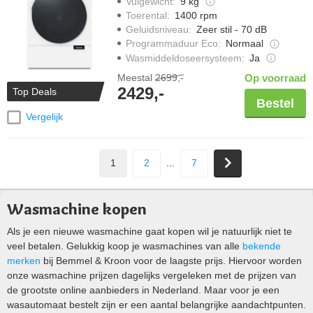
Vulgewicht
:
9 kg
Toerental
:
1400 rpm
Geluidsniveau
:
Zeer stil - 70 dB
Programmaduur Eco
:
Normaal
Wasmiddeldoseersysteem
:
Ja
Meestal
2699,-
Op voorraad
2429,-
Top Deals
Bestel
Vergelijk
1
2
...
7
Wasmachine kopen
Als je een nieuwe wasmachine gaat kopen wil je natuurlijk niet te
veel betalen. Gelukkig koop je wasmachines van alle
bekende
merken
bij Bemmel & Kroon voor de laagste prijs. Hiervoor worden
onze wasmachine prijzen dagelijks vergeleken met de prijzen van
de grootste online aanbieders in Nederland. Maar voor je een
wasautomaat bestelt zijn er een aantal belangrijke aandachtpunten.