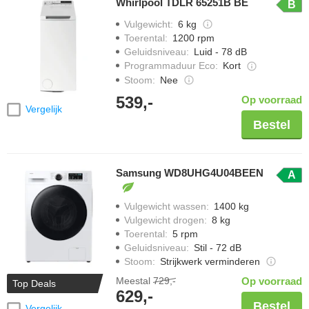
Whirlpool TDLR 65251B BE
B
Vulgewicht
:
6 kg
Toerental
:
1200 rpm
Geluidsniveau
:
Luid - 78 dB
Programmaduur Eco
:
Kort
Stoom
:
Nee
539,-
Op voorraad
Vergelijk
Bestel
Samsung WD8UHG4U04BEEN
A
Vulgewicht wassen
:
1400 kg
Vulgewicht drogen
:
8 kg
Toerental
:
5 rpm
Geluidsniveau
:
Stil - 72 dB
Stoom
:
Strijkwerk verminderen
Meestal
729,-
Op voorraad
Top Deals
629,-
Bestel
Vergelijk