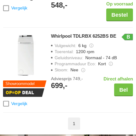
548,-
Op voorraad
Vergelijk
Bestel
Whirlpool TDLRBX 6252BS BE
B
Vulgewicht
:
6 kg
Toerental
:
1200 rpm
Geluidsniveau
:
Normaal - 74 dB
Programmaduur Eco
:
Kort
Stoom
:
Nee
Adviesprijs
749,-
Direct afhalen
699,-
Showroommodel
Bel
Vergelijk
1