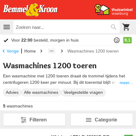
Voor
22:00
besteld, morgen in huis
9,1
Home
Wasmachines 1200 toeren
Vorige
Wasmachines 1200 toeren
Een wasmachine met 1200 toeren draait de trommel tijdens het
centrifugeren 1200 keer per minuut. Bij dit toerental blijft er na het
meer...
wassen ongeveer 52% restvocht in je was achter, iets meer dan bij
Advies
Alle wasmachines
Veelgestelde vragen
een hoger toerental. Het zijn vaak
bovenlader
modellen, en ze
gaan zacht om met je kleding.
5
wasmachines
Twijfel je of dat genoeg is? In het
koopadvies
hieronder lees je voor
wie dit toerental de juiste keuze is.
Filteren
Categorie