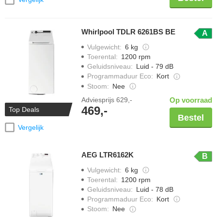
Whirlpool TDLR 6261BS BE
A
Vulgewicht
:
6 kg
Toerental
:
1200 rpm
Geluidsniveau
:
Luid - 79 dB
Programmaduur Eco
:
Kort
Stoom
:
Nee
Adviesprijs
629,-
Op voorraad
469,-
Top Deals
Bestel
Vergelijk
AEG LTR6162K
B
Vulgewicht
:
6 kg
Toerental
:
1200 rpm
Geluidsniveau
:
Luid - 78 dB
Programmaduur Eco
:
Kort
Stoom
:
Nee