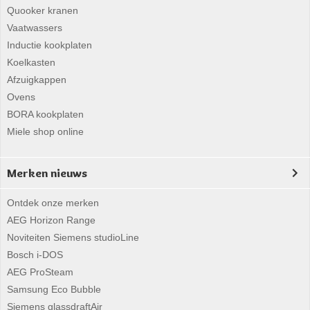
Quooker kranen
Vaatwassers
Inductie kookplaten
Koelkasten
Afzuigkappen
Ovens
BORA kookplaten
Miele shop online
Merken nieuws
Ontdek onze merken
AEG Horizon Range
Noviteiten Siemens studioLine
Bosch i-DOS
AEG ProSteam
Samsung Eco Bubble
Siemens glassdraftAir