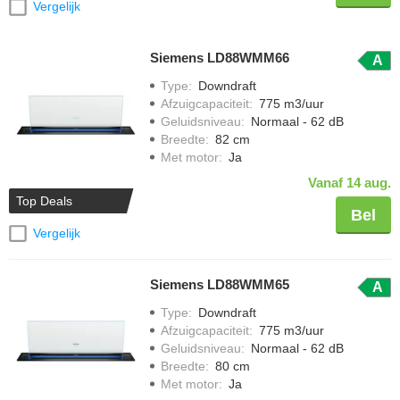
Vergelijk
Siemens LD88WMM66
A
Type
:
Downdraft
Afzuigcapaciteit
:
775 m3/uur
Geluidsniveau
:
Normaal - 62 dB
Breedte
:
82 cm
Met motor
:
Ja
Vanaf 14 aug.
Top Deals
Bel
Vergelijk
Siemens LD88WMM65
A
Type
:
Downdraft
Afzuigcapaciteit
:
775 m3/uur
Geluidsniveau
:
Normaal - 62 dB
Breedte
:
80 cm
Met motor
:
Ja