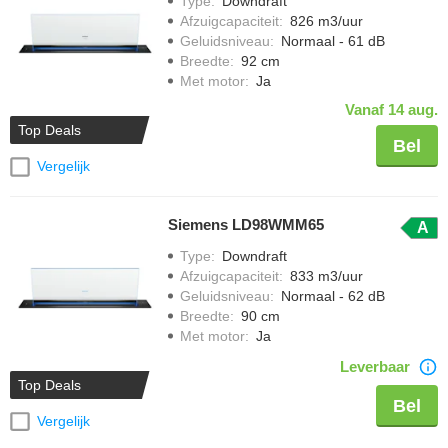
Type
:
Downdraft
Afzuigcapaciteit
:
826 m3/uur
Geluidsniveau
:
Normaal - 61 dB
Breedte
:
92 cm
Met motor
:
Ja
Vanaf 14 aug.
Top Deals
Bel
Vergelijk
Siemens LD98WMM65
A
Type
:
Downdraft
Afzuigcapaciteit
:
833 m3/uur
Geluidsniveau
:
Normaal - 62 dB
Breedte
:
90 cm
Met motor
:
Ja
Leverbaar
Top Deals
Bel
Vergelijk