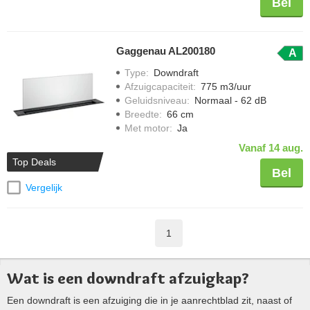
Bel
Gaggenau AL200180
A
Type
:
Downdraft
Afzuigcapaciteit
:
775 m3/uur
Geluidsniveau
:
Normaal - 62 dB
Breedte
:
66 cm
Met motor
:
Ja
Vanaf 14 aug.
Top Deals
Bel
Vergelijk
1
Wat is een downdraft afzuigkap?
Een downdraft is een afzuiging die in je aanrechtblad zit, naast of