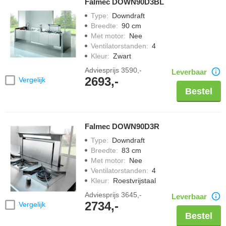
Falmec DOWN90D3BL
Een
breedte
die past bij je kookplaat
Type
:
Downdraft
Genoeg
capaciteit
voor de grootte van je keuken
Breedte
:
90 cm
Met motor
:
Nee
Je
kookplaat
: een downdraft past bij inductie, meestal niet bij
Ventilatorstanden
:
4
gas
Kleur
:
Zwart
Adviesprijs
3590,-
Leverbaar
2693,-
Vergelijk
Bestel
Falmec DOWN90D3R
Type
:
Downdraft
Breedte
:
83 cm
Met motor
:
Nee
Ventilatorstanden
:
4
Kleur
:
Roestvrijstaal
Adviesprijs
3645,-
Leverbaar
2734,-
Vergelijk
Bestel