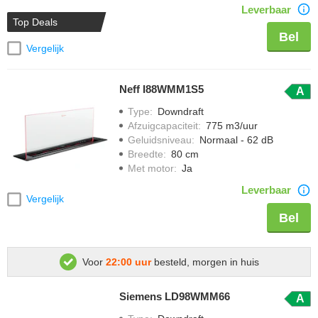
Leverbaar
Top Deals
Bel
Vergelijk
Neff I88WMM1S5
A
Type
:
Downdraft
Afzuigcapaciteit
:
775 m3/uur
Geluidsniveau
:
Normaal - 62 dB
Breedte
:
80 cm
Met motor
:
Ja
Leverbaar
Vergelijk
Bel
Voor
22:00 uur
besteld, morgen in huis
Siemens LD98WMM66
A