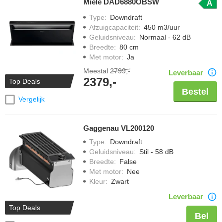
Miele DAD6880OBSW
A
Type
:
Downdraft
Afzuigcapaciteit
:
450 m3/uur
Geluidsniveau
:
Normaal - 62 dB
Breedte
:
80 cm
Met motor
:
Ja
Meestal
2799,-
Leverbaar
2379,-
Top Deals
Bestel
Vergelijk
Gaggenau VL200120
Type
:
Downdraft
Geluidsniveau
:
Stil - 58 dB
Breedte
:
False
Met motor
:
Nee
Kleur
:
Zwart
Leverbaar
Top Deals
Bel