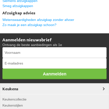
Siemens afzuigkappen
Smeg afzuigkappen
Afzuigkap advies
Wetenswaardigheden afzuigkap zonder afvoer
Zo maak je een afzuigkap schoon?
Aanmelden nieuwsbrief
Ontvang de beste aanbiedingen als 1e
Aanmelden
Keukens
Keukencollectie
Keukenstijlen