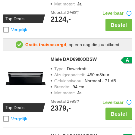
Met motor
:
Ja
Meestal
2499,-
Leverbaar
2124,-
Top Deals
Bestel
Vergelijk
Gratis thuisbezorgd
, op een dag die jou uitkomt
Miele DAD6980OBSW
A
Type
:
Downdraft
Afzuigcapaciteit
:
450 m3/uur
Geluidsniveau
:
Normaal - 71 dB
Breedte
:
94 cm
Met motor
:
Ja
Meestal
2799,-
Leverbaar
2379,-
Top Deals
Bestel
Vergelijk