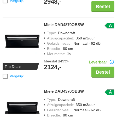
2948,-
Vergelijk
Bestel
Miele DAD4870OBSW
A
Type
:
Downdraft
Afzuigcapaciteit
:
350 m3/uur
Geluidsniveau
:
Normaal - 62 dB
Breedte
:
80 cm
Met motor
:
Ja
Meestal
2499,-
Leverbaar
2124,-
Top Deals
Bestel
Vergelijk
Miele DAD4370OBSW
A
Type
:
Downdraft
Afzuigcapaciteit
:
350 m3/uur
Geluidsniveau
:
Normaal - 62 dB
Breedte
:
80 cm