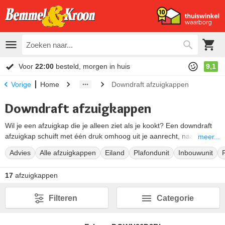
Voor
22:00
besteld, morgen in huis
9,1
Home
Downdraft afzuigkappen
Vorige
Downdraft afzuigkappen
Wil je een afzuigkap die je alleen ziet als je kookt? Een downdraft
afzuigkap schuift met één druk omhoog uit je aanrecht, naast of
meer...
achter je kookplaat. Hij zuigt de damp weg bij de bron en verdwijnt
Advies
Alle afzuigkappen
Eiland
Plafondunit
Inbouwunit
daarna weer in het blad. Strak, en ideaal bij een kookeiland of een
keuken zonder bovenkasten. Bij Bemmel en Kroon kies je uit
17
afzuigkappen
downdrafts van merken als Novy, Falmec, Siemens en Miele. We
helpen je de juiste kiezen, voor de scherpste prijs.
Filteren
Categorie
In het kort. Let bij een downdraft op 4 dingen:
Het
afzuigsysteem
: naar buiten of recirculatie