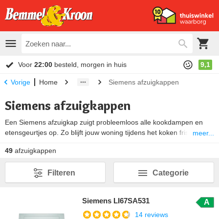
Voor
22:00
besteld, morgen in huis
9,1
Home
Siemens afzuigkappen
Vorige
Siemens afzuigkappen
Een Siemens afzuigkap zuigt probleemloos alle kookdampen en
etensgeurtjes op. Zo blijft jouw woning tijdens het koken fris ruiken.
meer...
Afzuigkappen van Siemens beschikken hiervoor over
innovatie
49
afzuigkappen
technologie
. Met een kenmerkend design van zwart glas en
roestvrijstalen lijnen zorgen Siemens afzuigsystemen voor een
Filteren
Categorie
designstatement in jouw keuken. Kies het
type afzuigkap
geschikt
voor jouw keuken en koop je nieuwe Siemens afzuigkap voordelig
bij Bemmel & Kroon.
Siemens LI67SA531
A
14 reviews