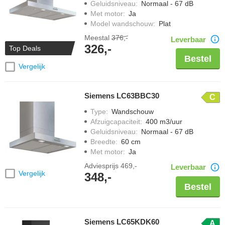
Geluidsniveau
:
Normaal - 67 dB
Met motor
:
Ja
Model wandschouw
:
Plat
Meestal
376,-
Leverbaar
326,-
Top Deals
Bestel
Vergelijk
Siemens LC63BBC30
C
Type
:
Wandschouw
Afzuigcapaciteit
:
400 m3/uur
Geluidsniveau
:
Normaal - 67 dB
Breedte
:
60 cm
Met motor
:
Ja
Adviesprijs
469,-
Leverbaar
Vergelijk
348,-
Bestel
Siemens LC65KDK60
A