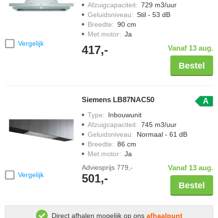
Afzuigcapaciteit
:
729 m3/uur
Geluidsniveau
:
Stil - 53 dB
Breedte
:
90 cm
Met motor
:
Ja
Vergelijk
417,-
Vanaf 13 aug.
Bestel
Siemens LB87NAC50
A
Type
:
Inbouwunit
Afzuigcapaciteit
:
745 m3/uur
Geluidsniveau
:
Normaal - 61 dB
Breedte
:
86 cm
Met motor
:
Ja
Adviesprijs
779,-
Vanaf 13 aug.
Vergelijk
501,-
Bestel
Direct afhalen mogelijk op ons
afhaalpunt