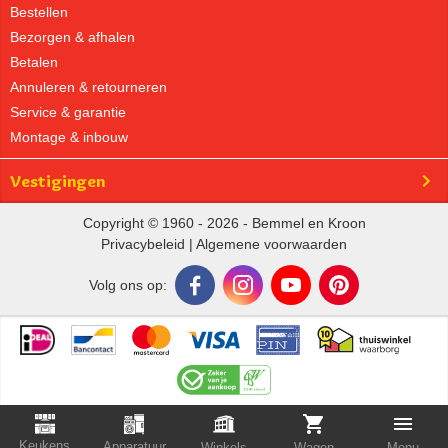
Bestellen
Bezorgen & afhalen
Betalen
Annuleren & retourneren
Service & garantie
Montage & inbouw
Vestigingen
Copyright © 1960 - 2026 - Bemmel en Kroon
Privacybeleid
|
Algemene voorwaarden
Volg ons op:
Keukens
Apparatuur
Winkels
Wagen
Menu