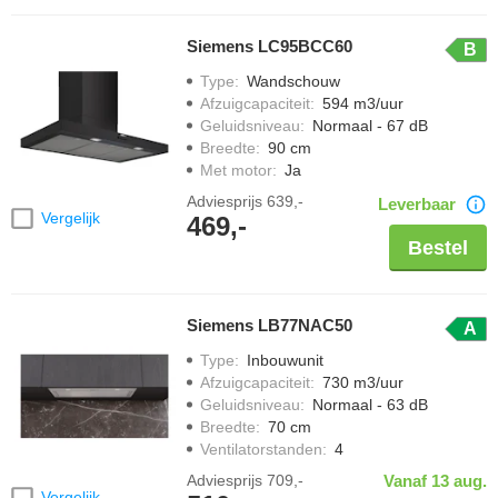
Siemens LC95BCC60
B
Type
:
Wandschouw
Afzuigcapaciteit
:
594 m3/uur
Geluidsniveau
:
Normaal - 67 dB
Breedte
:
90 cm
Met motor
:
Ja
Adviesprijs
639,-
Leverbaar
Vergelijk
469,-
Bestel
Siemens LB77NAC50
A
Type
:
Inbouwunit
Afzuigcapaciteit
:
730 m3/uur
Geluidsniveau
:
Normaal - 63 dB
Breedte
:
70 cm
Ventilatorstanden
:
4
Adviesprijs
709,-
Vanaf 13 aug.
Vergelijk