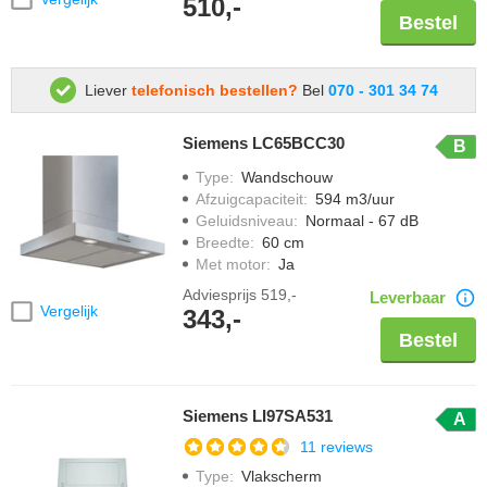
510,-
Bestel
Liever
telefonisch bestellen?
Bel
070 - 301 34 74
Siemens LC65BCC30
B
Type
:
Wandschouw
Afzuigcapaciteit
:
594 m3/uur
Geluidsniveau
:
Normaal - 67 dB
Breedte
:
60 cm
Met motor
:
Ja
Adviesprijs
519,-
Leverbaar
Vergelijk
343,-
Bestel
Siemens LI97SA531
A
11 reviews
Type
:
Vlakscherm