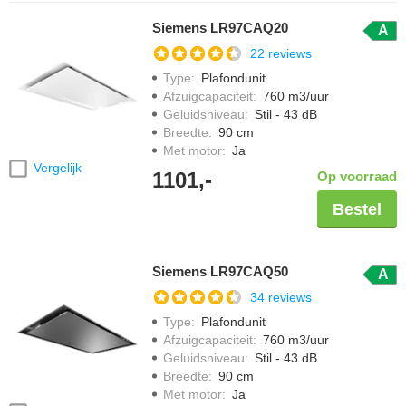
Siemens LR97CAQ20
A
22 reviews
Type
:
Plafondunit
Afzuigcapaciteit
:
760 m3/uur
Geluidsniveau
:
Stil - 43 dB
Breedte
:
90 cm
Met motor
:
Ja
Vergelijk
1101,-
Op voorraad
Bestel
Siemens LR97CAQ50
A
34 reviews
Type
:
Plafondunit
Afzuigcapaciteit
:
760 m3/uur
Geluidsniveau
:
Stil - 43 dB
Breedte
:
90 cm
Met motor
:
Ja