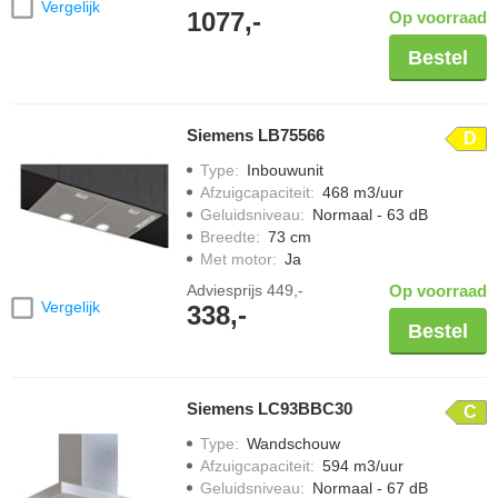
Vergelijk
1077,-
Op voorraad
Bestel
Siemens LB75566
D
Type
:
Inbouwunit
Afzuigcapaciteit
:
468 m3/uur
Geluidsniveau
:
Normaal - 63 dB
Breedte
:
73 cm
Met motor
:
Ja
Adviesprijs
449,-
Op voorraad
Vergelijk
338,-
Bestel
Siemens LC93BBC30
C
Type
:
Wandschouw
Afzuigcapaciteit
:
594 m3/uur
Geluidsniveau
:
Normaal - 67 dB