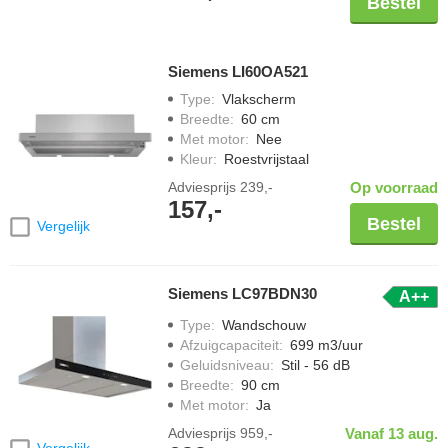
Bestel
Siemens LI60OA521
Type
:
Vlakscherm
Breedte
:
60 cm
Met motor
:
Nee
Kleur
:
Roestvrijstaal
Adviesprijs
239,-
Op voorraad
157,-
Bestel
Vergelijk
Siemens LC97BDN30
A++
Type
:
Wandschouw
Afzuigcapaciteit
:
699 m3/uur
Geluidsniveau
:
Stil - 56 dB
Breedte
:
90 cm
Met motor
:
Ja
Adviesprijs
959,-
Vanaf 13 aug.