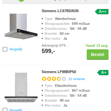
Siemens LC67BDN30
A++
Type
:
Wandschouw
Afzuigcapaciteit
:
699 m3/uur
Geluidsniveau
:
Stil - 56 dB
Breedte
:
60 cm
Met motor
:
Ja
Adviesprijs
879,-
Vanaf 13 aug.
Vergelijk
599,-
Bestel
Siemens LF98BIP50
A+
11 reviews
Type
:
Eilandschouw
Afzuigcapaciteit
:
867 m3/uur
Geluidsniveau
:
Stil - 54 dB
Breedte
:
90 cm
Met motor
:
Ja
Vergelijk