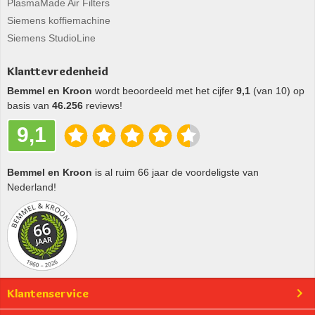
PlasmaMade Air Filters
Siemens koffiemachine
Siemens StudioLine
Klanttevredenheid
Bemmel en Kroon
wordt beoordeeld met het cijfer
9,1
(van 10) op
basis van
46.256
reviews!
9,1
Bemmel en Kroon
is al ruim 66 jaar de voordeligste van
Nederland!
Klantenservice