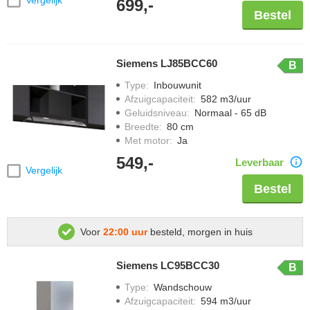
Vergelijk
699,-
Bestel
Siemens LJ85BCC60
B
Type
:
Inbouwunit
Afzuigcapaciteit
:
582 m3/uur
Geluidsniveau
:
Normaal - 65 dB
Breedte
:
80 cm
Met motor
:
Ja
549,-
Leverbaar
Vergelijk
Bestel
Voor
22:00 uur
besteld, morgen in huis
Siemens LC95BCC30
B
Type
:
Wandschouw
Afzuigcapaciteit
:
594 m3/uur