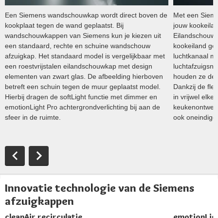
Een Siemens wandschouwkap wordt direct boven de
Met een Siem
kookplaat tegen de wand geplaatst. Bij
jouw kookeila
wandschouwkappen van Siemens kun je kiezen uit
Eilandschouwk
een standaard, rechte en schuine wandschouw
kookeiland gep
afzuigkap. Het standaard model is vergelijkbaar met
luchtkanaal m
een roestvrijstalen eilandschouwkap met design
luchtafzuigsn
elementen van zwart glas. De afbeelding hierboven
houden ze de l
betreft een schuin tegen de muur geplaatst model.
Dankzij de flex
Hierbij dragen de softLight functie met dimmer en
in vrijwel elk
emotionLight Pro achtergrondverlichting bij aan de
keukenontwerp
sfeer in de ruimte.
ook oneindige
Innovatie technologie van de Siemens
afzuigkappen
cleanAir recirculatie
emotionLig