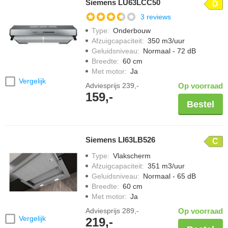
Siemens LU63LCC50
D
3 reviews
Type
:
Onderbouw
Afzuigcapaciteit
:
350 m3/uur
Geluidsniveau
:
Normaal - 72 dB
Breedte
:
60 cm
Met motor
:
Ja
Vergelijk
Adviesprijs
239,-
Op voorraad
159,-
Bestel
Siemens LI63LB526
C
Type
:
Vlakscherm
Afzuigcapaciteit
:
351 m3/uur
Geluidsniveau
:
Normaal - 65 dB
Breedte
:
60 cm
Met motor
:
Ja
Adviesprijs
289,-
Op voorraad
Vergelijk
219,-