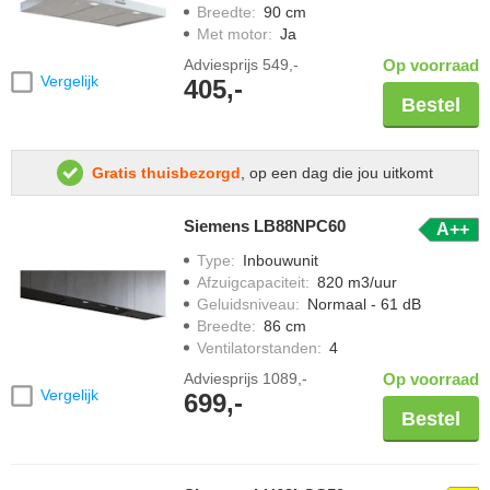
Breedte
:
90 cm
Met motor
:
Ja
Adviesprijs
549,-
Op voorraad
Vergelijk
405,-
Bestel
Gratis thuisbezorgd
, op een dag die jou uitkomt
Siemens LB88NPC60
A++
Type
:
Inbouwunit
Afzuigcapaciteit
:
820 m3/uur
Geluidsniveau
:
Normaal - 61 dB
Breedte
:
86 cm
Ventilatorstanden
:
4
Adviesprijs
1089,-
Op voorraad
Vergelijk
699,-
Bestel