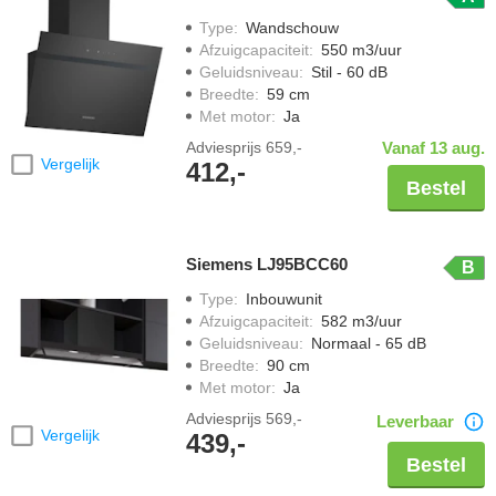
Type
:
Wandschouw
Afzuigcapaciteit
:
550 m3/uur
Geluidsniveau
:
Stil - 60 dB
Breedte
:
59 cm
Met motor
:
Ja
Adviesprijs
659,-
Vanaf 13 aug.
Vergelijk
412,-
Bestel
Siemens LJ95BCC60
B
Type
:
Inbouwunit
Afzuigcapaciteit
:
582 m3/uur
Geluidsniveau
:
Normaal - 65 dB
Breedte
:
90 cm
Met motor
:
Ja
Adviesprijs
569,-
Leverbaar
Vergelijk
439,-
Bestel