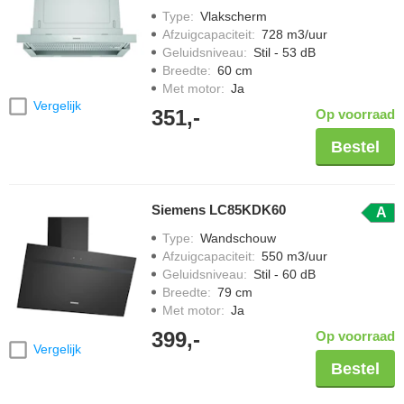
Type
:
Vlakscherm
Afzuigcapaciteit
:
728 m3/uur
Geluidsniveau
:
Stil - 53 dB
Breedte
:
60 cm
Met motor
:
Ja
Vergelijk
351,-
Op voorraad
Bestel
Siemens LC85KDK60
A
Type
:
Wandschouw
Afzuigcapaciteit
:
550 m3/uur
Geluidsniveau
:
Stil - 60 dB
Breedte
:
79 cm
Met motor
:
Ja
399,-
Op voorraad
Vergelijk
Bestel