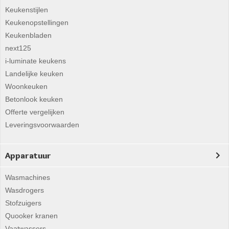
Keukenstijlen
Keukenopstellingen
Keukenbladen
next125
i-luminate keukens
Landelijke keuken
Woonkeuken
Betonlook keuken
Offerte vergelijken
Leveringsvoorwaarden
Apparatuur
Wasmachines
Wasdrogers
Stofzuigers
Quooker kranen
Vaatwassers