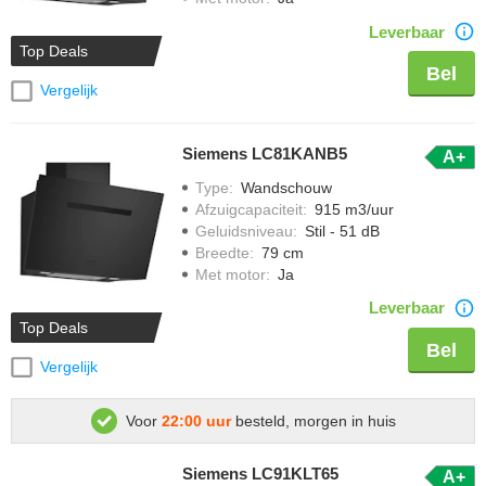
Leverbaar
Top Deals
Bel
Vergelijk
Siemens LC81KANB5
A+
Type
:
Wandschouw
Afzuigcapaciteit
:
915 m3/uur
Geluidsniveau
:
Stil - 51 dB
Breedte
:
79 cm
Met motor
:
Ja
Leverbaar
Top Deals
Bel
Vergelijk
Voor
22:00 uur
besteld, morgen in huis
Siemens LC91KLT65
A+