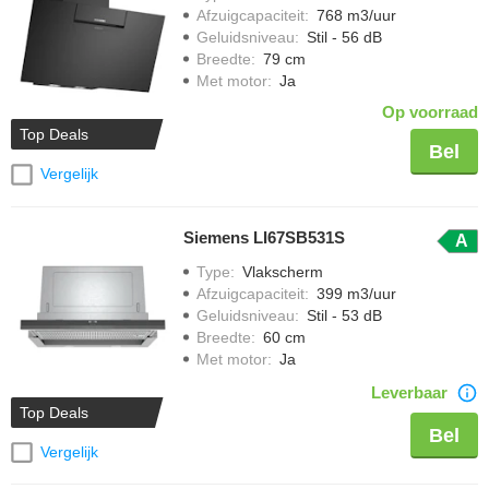
Afzuigcapaciteit
:
768 m3/uur
Geluidsniveau
:
Stil - 56 dB
Breedte
:
79 cm
Met motor
:
Ja
Op voorraad
Top Deals
Bel
Vergelijk
Siemens LI67SB531S
A
Type
:
Vlakscherm
Afzuigcapaciteit
:
399 m3/uur
Geluidsniveau
:
Stil - 53 dB
Breedte
:
60 cm
Met motor
:
Ja
Leverbaar
Top Deals
Bel
Vergelijk