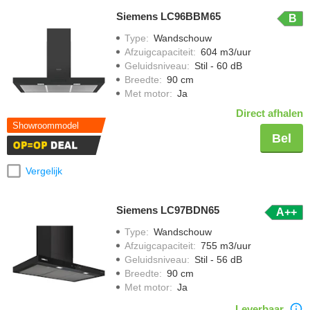
Siemens LC96BBM65
B
Type
:
Wandschouw
Afzuigcapaciteit
:
604 m3/uur
Geluidsniveau
:
Stil - 60 dB
Breedte
:
90 cm
Met motor
:
Ja
Direct afhalen
Showroommodel
Bel
Vergelijk
Siemens LC97BDN65
A++
Type
:
Wandschouw
Afzuigcapaciteit
:
755 m3/uur
Geluidsniveau
:
Stil - 56 dB
Breedte
:
90 cm
Met motor
:
Ja
Leverbaar