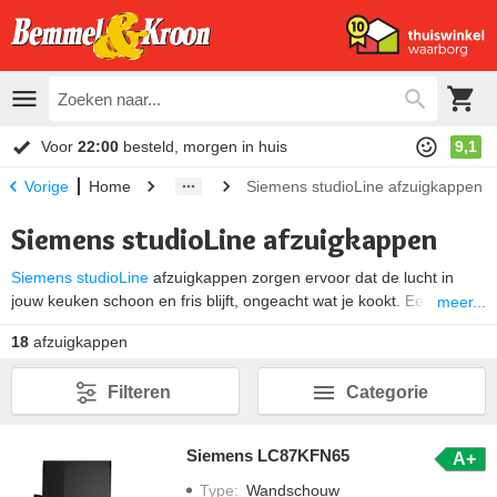
Voor
22:00
besteld, morgen in huis
9,1
Home
Siemens studioLine afzuigkappen
Vorige
Siemens studioLine afzuigkappen
Siemens
studioLine
afzuigkappen zorgen ervoor dat de lucht in
jouw keuken schoon en fris blijft, ongeacht wat je kookt. Een
meer...
studioLine afzuigkap is altijd voorzien van de nieuwste technieken.
18
afzuigkappen
Daarnaast beschikken de
studioLine modellen
over diverse extra’s
ten opzichte van de reguliere modellen zoals een LED paneel met
Filteren
Categorie
RGB kleuren, touchControl bediening en een zwart glazen scherm.
Siemens LC87KFN65
A+
Type
:
Wandschouw