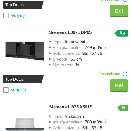
Top Deals
Bel
Vergelijk
Siemens LJ67BDP65
A+
Type
:
Inbouwunit
Afzuigcapaciteit
:
749 m3/uur
Geluidsniveau
:
Stil - 57 dB
Breedte
:
60 cm
Met motor
:
Ja
Leverbaar
Top Deals
Bel
Vergelijk
Siemens LI97SA561S
B
Type
:
Vlakscherm
Afzuigcapaciteit
:
700 m3/uur
Geluidsniveau
:
Stil - 53 dB