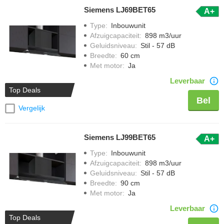
Siemens LJ69BET65
A+
Type
:
Inbouwunit
Afzuigcapaciteit
:
898 m3/uur
Geluidsniveau
:
Stil - 57 dB
Breedte
:
60 cm
Met motor
:
Ja
Leverbaar
Top Deals
Bel
Vergelijk
Siemens LJ99BET65
A+
Type
:
Inbouwunit
Afzuigcapaciteit
:
898 m3/uur
Geluidsniveau
:
Stil - 57 dB
Breedte
:
90 cm
Met motor
:
Ja
Leverbaar
Top Deals