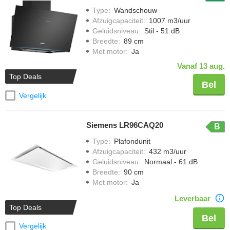
Type
:
Wandschouw
Afzuigcapaciteit
:
1007 m3/uur
Geluidsniveau
:
Stil - 51 dB
Breedte
:
89 cm
Met motor
:
Ja
Vanaf 13 aug.
Top Deals
Bel
Vergelijk
Siemens LR96CAQ20
B
Type
:
Plafondunit
Afzuigcapaciteit
:
432 m3/uur
Geluidsniveau
:
Normaal - 61 dB
Breedte
:
90 cm
Met motor
:
Ja
Leverbaar
Top Deals
Bel
Vergelijk