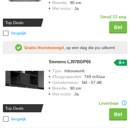
Breedte
:
90 cm
Met motor
:
Ja
Vanaf 13 aug.
Top Deals
Bel
Vergelijk
Gratis thuisbezorgd
, op een dag die jou uitkomt
Siemens LJ97BDP65
A+
Type
:
Inbouwunit
Afzuigcapaciteit
:
749 m3/uur
Geluidsniveau
:
Stil - 57 dB
Breedte
:
90 cm
Met motor
:
Ja
Leverbaar
Top Deals
Bel
Vergelijk