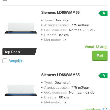
Siemens LD88WMM66
A
Type
:
Downdraft
Afzuigcapaciteit
:
775 m3/uur
Geluidsniveau
:
Normaal - 62 dB
Breedte
:
82 cm
Met motor
:
Ja
Vanaf 13 aug.
Top Deals
Bel
Vergelijk
Siemens LD88WMM65
A
Type
:
Downdraft
Afzuigcapaciteit
:
775 m3/uur
Geluidsniveau
:
Normaal - 62 dB
Breedte
:
80 cm
Met motor
:
Ja
Leverbaar