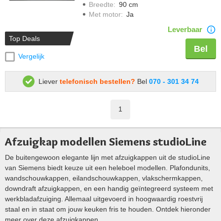
Breedte
:
90 cm
Met motor
:
Ja
Leverbaar
Top Deals
Bel
Vergelijk
Liever
telefonisch bestellen?
Bel
070 - 301 34 74
1
Afzuigkap modellen Siemens studioLine
De buitengewoon elegante lijn met afzuigkappen uit de studioLine
van Siemens biedt keuze uit een heleboel modellen. Plafondunits,
wandschouwkappen, eilandschouwkappen, vlakschermkappen,
downdraft afzuigkappen, en een handig geïntegreerd systeem met
werkbladafzuiging. Allemaal uitgevoerd in hoogwaardig roestvrij
staal en in staat om jouw keuken fris te houden. Ontdek hieronder
meer over deze afzuigkappen.