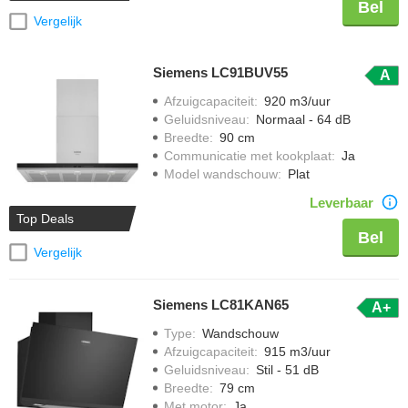
Bel
Vergelijk
Siemens LC91BUV55
A
Afzuigcapaciteit
:
920 m3/uur
Geluidsniveau
:
Normaal - 64 dB
Breedte
:
90 cm
Communicatie met kookplaat
:
Ja
Model wandschouw
:
Plat
Leverbaar
Top Deals
Bel
Vergelijk
Siemens LC81KAN65
A+
Type
:
Wandschouw
Afzuigcapaciteit
:
915 m3/uur
Geluidsniveau
:
Stil - 51 dB
Breedte
:
79 cm
Met motor
:
Ja