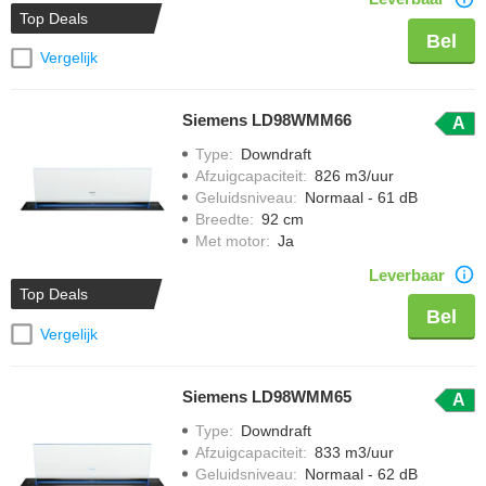
Top Deals
Bel
Vergelijk
Siemens LD98WMM66
A
Type
:
Downdraft
Afzuigcapaciteit
:
826 m3/uur
Geluidsniveau
:
Normaal - 61 dB
Breedte
:
92 cm
Met motor
:
Ja
Leverbaar
Top Deals
Bel
Vergelijk
Siemens LD98WMM65
A
Type
:
Downdraft
Afzuigcapaciteit
:
833 m3/uur
Geluidsniveau
:
Normaal - 62 dB