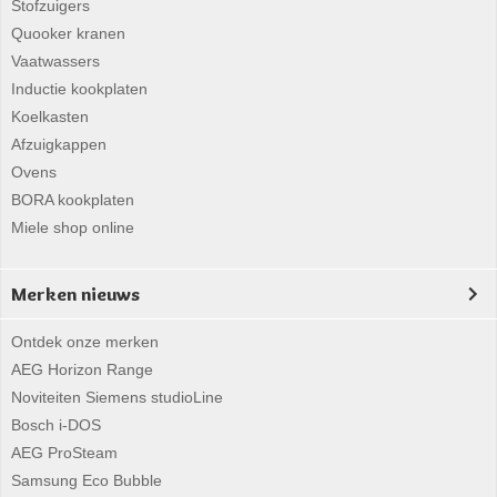
Stofzuigers
Quooker kranen
Vaatwassers
Inductie kookplaten
Koelkasten
Afzuigkappen
Ovens
BORA kookplaten
Miele shop online
Merken nieuws
Ontdek onze merken
AEG Horizon Range
Noviteiten Siemens studioLine
Bosch i-DOS
AEG ProSteam
Samsung Eco Bubble