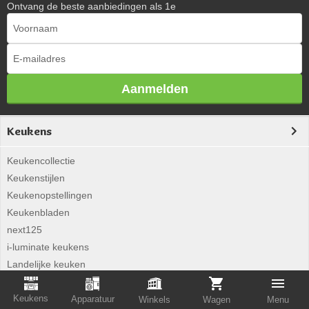
Ontvang de beste aanbiedingen als 1e
Aanmelden
Keukens
Keukencollectie
Keukenstijlen
Keukenopstellingen
Keukenbladen
next125
i-luminate keukens
Landelijke keuken
Woonkeuken
Keukens
Betonlook keuken
Apparatuur
Winkels
Wagen
Menu