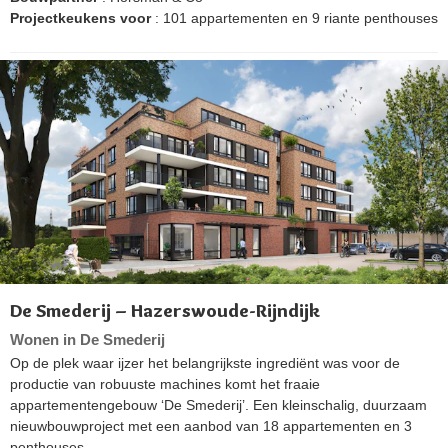
Projectkeukens voor
: 101 appartementen en 9 riante penthouses
De Smederij – Hazerswoude-Rijndijk
Wonen in De Smederij
Op de plek waar ijzer het belangrijkste ingrediënt was voor de
productie van robuuste machines komt het fraaie
appartementengebouw ‘De Smederij’. Een kleinschalig, duurzaam
nieuwbouwproject met een aanbod van 18 appartementen en 3
penthouses.