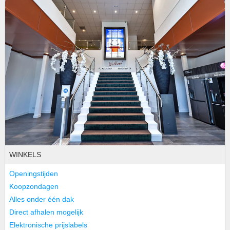
WINKELS
Openingstijden
Koopzondagen
Alles onder één dak
Direct afhalen mogelijk
Elektronische prijslabels