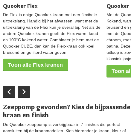
Quooker Flex
Quooker F
De Flex is enige Quooker-kraan met een flexibele
Met de Quooker
uittrekslang. Handig bij het afwassen, want met de
Kokend, warm 
uittrekslang van de Flex kun je overal bij. Net als de
bruisend en ge
andere Quooker-kranen geeft de Flex warm, koud
met de Quooke
en 100°C kokend water. Combineer je hem met de
chroom, roestv
Quooker CUBE, dan kan de Flex-kraan ook koel
patina. Deze a
bruisend en gefilterd water geven.
uitloop is zow
klassiek jasje.
Toon alle Flex kranen
Toon all
Zeeppomp gevonden? Kies de bijpassende
kraan en finish
De Quooker zeeppomp is verkrijgbaar in 7 finishes die perfect
aansluiten bij de kraanmodellen. Kies hieronder je kraan, kleur of