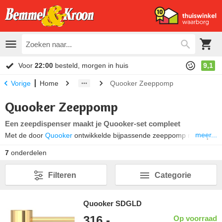
Voor
22:00
besteld, morgen in huis
9,1
Home
Quooker Zeeppomp
Vorige
Quooker Zeeppomp
Een zeepdispenser maakt je Quooker-set compleet
meer...
Met de door
Quooker
ontwikkelde bijpassende zeeppomp maak je
jouw Quooker-set compleet. De Quooker zeeppomp Nordic is met
7
onderdelen
één hand te bedienen en van bovenaf gemakkelijk bij te vullen.
Omdat de zeeppompjes in lijn zijn met de
Quooker kranen
zijn ze in
Filteren
Categorie
dezelfde kleuren te bestellen. De zeeppompen zijn verkrijgbaar in
chroom, roestvrijstaal, zwart, goud en messing patina.
Quooker SDGLD
316,-
Op voorraad