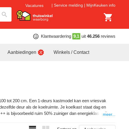
Service melding
MijnKeuken info
Vacatures
Klantwaardering
9,1
uit
46.256
reviews
Aanbiedingen
Winkels / Contact
n 100 tot 200 cm. Een 1-deurs kastmodel kan een vriesvak
dezelfde deur als de koelruimte. Je koelkast staat dag en
++ is bijvoorbeeld ruim 50% zuiniger dan energieklasse A.
meer...