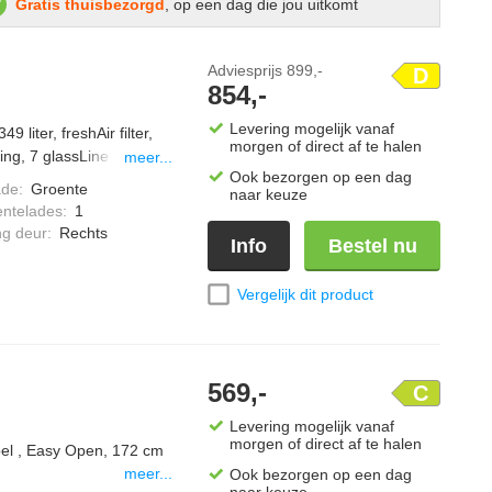
Gratis thuisbezorgd
, op een dag die jou uitkomt
Adviesprijs
899,-
D
854,-
Levering mogelijk vanaf
liter, freshAir filter,
morgen of direct af te halen
ing, 7 glassLine
meer...
Ook bezorgen op een dag
ade
:
Groente
naar keuze
entelades
:
1
ng deur
:
Rechts
Info
Bestel nu
Vergelijk dit product
569,-
C
Levering mogelijk vanaf
morgen of direct af te halen
bel , Easy Open, 172 cm
meer...
Ook bezorgen op een dag
naar keuze