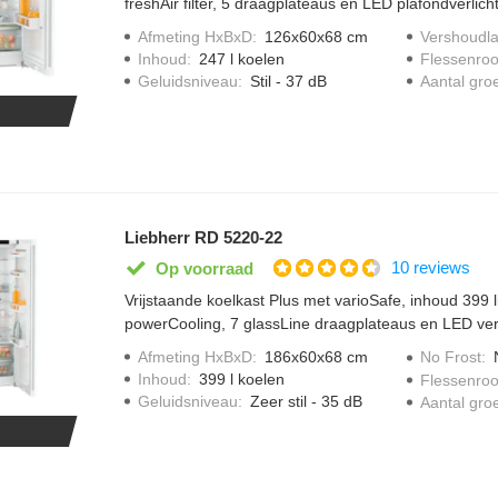
freshAir filter, 5 draagplateaus en LED plafondverlicht
Afmeting HxBxD
:
126x60x68 cm
Vershoudl
Inhoud
:
247 l koelen
Flessenroo
Geluidsniveau
:
Stil - 37 dB
Aantal gro
Liebherr RD 5220-22
10 reviews
Op voorraad
Vrijstaande koelkast Plus met varioSafe, inhoud 399 l
powerCooling, 7 glassLine draagplateaus en LED verl
Afmeting HxBxD
:
186x60x68 cm
No Frost
:
Inhoud
:
399 l koelen
Flessenroo
Geluidsniveau
:
Zeer stil - 35 dB
Aantal gro