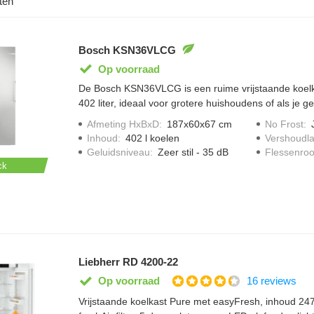
ten
Bosch KSN36VLCG
Op voorraad
De Bosch KSN36VLCG is een ruime vrijstaande koel
402 liter, ideaal voor grotere huishoudens of als je 
wilt. Met No Frost hoef je de koelkast nooit meer ha
Afmeting HxBxD
:
187x60x67 cm
No Frost
:
blijft de binnenkant ijsvrij. De koelkast werkt opvallen
Inhoud
:
402 l koelen
Vershoudl
geluidsniveau van slechts 35 dB, waardoor hij ook ge
Geluidsniveau
:
Zeer stil - 35 dB
Flessenroo
keukens.
ck
Liebherr RD 4200-22
16 reviews
Op voorraad
Vrijstaande koelkast Pure met easyFresh, inhoud 247 