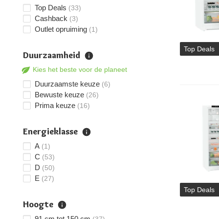
Top Deals
(33)
Cashback
(3)
Outlet opruiming
(1)
Top Deals
Duurzaamheid
Kies het beste voor de planeet
Duurzaamste keuze
(6)
Bewuste keuze
(26)
Prima keuze
(16)
Energieklasse
A
(1)
C
(53)
D
(50)
E
(27)
Top Deals
Hoogte
91 cm tot 150 cm