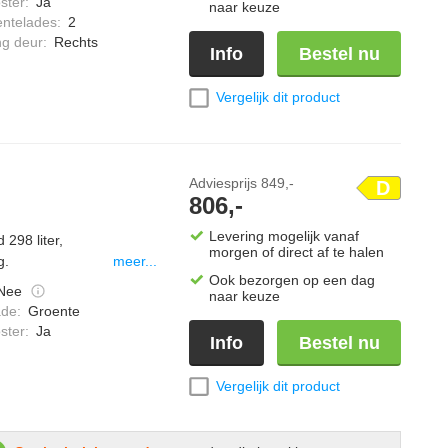
ster
:
Ja
naar keuze
azen bodem.
entelades
:
2
ng deur
:
Rechts
Info
Bestel nu
Vergelijk dit product
Adviesprijs
849,-
D
806,-
Levering mogelijk vanaf
298 liter,
morgen of direct af te halen
g.
meer...
Ook bezorgen op een dag
Nee
naar keuze
ade
:
Groente
ster
:
Ja
Info
Bestel nu
Vergelijk dit product