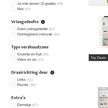
Ja mits boven 10 graden
(58)
Nee
(47)
Vriesgedeelte
Geen vriesgedeelte
(67)
Geïntegreerd vriesvak
(64)
Type vershoudzone
Groente en fruit
(88)
Top Deals
Vlees en vis
(21)
Draairichting deur
Links
(41)
Rechts
(90)
Extra's
Eierrekje
(67)