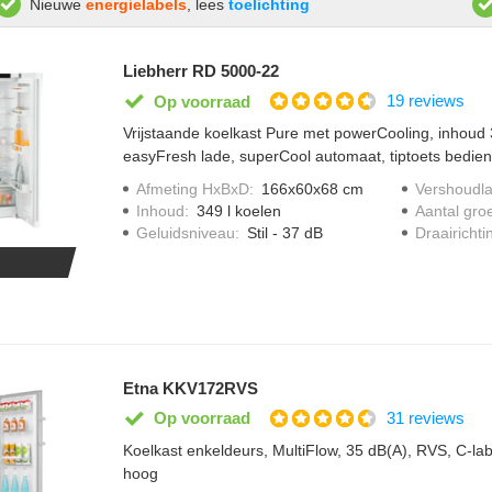
Nieuwe
energielabels
, lees
toelichting
Liebherr RD 5000-22
19 reviews
Op voorraad
Vrijstaande koelkast Pure met powerCooling, inhoud 349 
easyFresh lade, superCool automaat, tiptoets bedien
draagplateaus en LED verlichting.
Afmeting HxBxD
:
166x60x68 cm
Vershoudl
Inhoud
:
349 l koelen
Aantal gro
Geluidsniveau
:
Stil - 37 dB
Draairichti
Etna KKV172RVS
31 reviews
Op voorraad
Koelkast enkeldeurs, MultiFlow, 35 dB(A), RVS, C-la
hoog