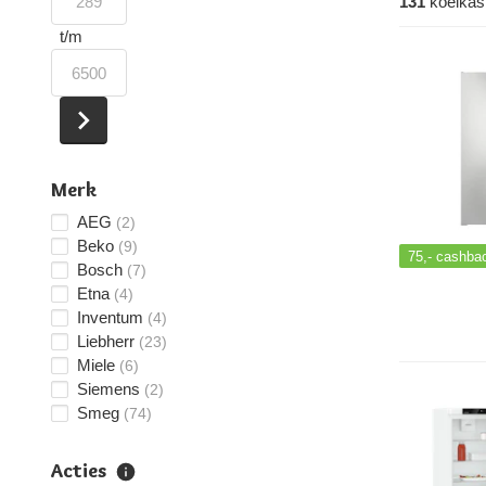
131
koelkas
t/m
Merk
AEG
(2)
Beko
(9)
75,-
cashba
Bosch
(7)
Etna
(4)
Inventum
(4)
Liebherr
(23)
Miele
(6)
Siemens
(2)
Smeg
(74)
Acties