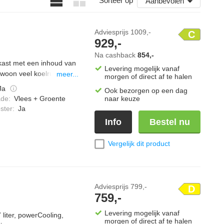
Sorteer op
Aanbevolen
Adviesprijs
1009,-
C
929,-
Na cashback
854,-
kast met een inhoud van
Levering mogelijk vanaf
gewoon veel koelruimte
meer...
morgen of direct af te halen
ndmatig te ontdooien en
Ja
Ook bezorgen op een dag
d stil met een
naar keuze
ade
:
Vlees + Groente
schikt is voor open
ster
:
Ja
Info
Bestel nu
Vergelijk dit product
Adviesprijs
799,-
D
759,-
Levering mogelijk vanaf
liter, powerCooling,
morgen of direct af te halen