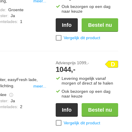
ing,
meer...
Ook bezorgen op een dag
ade
:
Groente
naar keuze
ster
:
Ja
entelades
:
1
Info
Bestel nu
Vergelijk dit product
Adviesprijs
1099,-
D
1044,-
Levering mogelijk vanaf
iter, easyFresh lade,
morgen of direct af te halen
ichting.
meer...
Ook bezorgen op een dag
Nee
naar keuze
ster
:
Ja
entelades
:
2
Info
Bestel nu
Vergelijk dit product