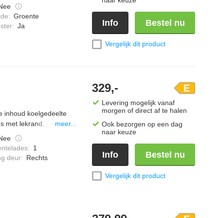
Nee
ade
:
Groente
Info
Bestel nu
ster
:
Ja
Vergelijk dit product
329,-
E
Levering mogelijk vanaf
morgen of direct af te halen
le inhoud koelgedeelte
us met lekrand,
meer...
Ook bezorgen op een dag
naar keuze
uidsniveau 40 dB(A)
Nee
entelades
:
1
Info
Bestel nu
ng deur
:
Rechts
Vergelijk dit product