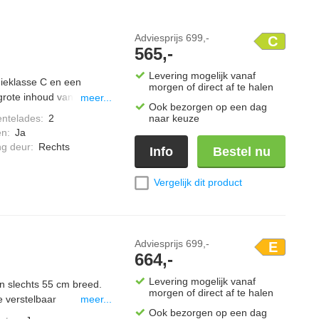
Adviesprijs
699,-
C
565,-
Levering mogelijk vanaf
ieklasse C en een
morgen of direct af te halen
grote inhoud van maar
meer...
Ook bezorgen op een dag
 jouw verse etenswaren.
entelades
:
2
naar keuze
ie je altijd wat de
en
:
Ja
ng deur
:
Rechts
Info
Bestel nu
Vergelijk dit product
Adviesprijs
699,-
E
664,-
Levering mogelijk vanaf
n slechts 55 cm breed.
morgen of direct af te halen
e verstelbaar
meer...
Ook bezorgen op een dag
rvakken zijn in hoogte