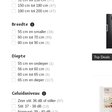
(37)
150 cm tot 180 cm
(47)
180 cm tot 200 cm
(47)
Breedte
55 cm en smaller
(34)
60 cm tot 70 cm
(89)
80 cm tot 90 cm
(8)
Diepte
Top Deals
55 cm en ondieper
(1)
56 cm tot 60 cm
(6)
60 cm tot 65 cm
(6)
65 cm en dieper
(117)
Geluidsniveau
Zeer stil: 36 dB of stiller
(97)
Stil: 37 - 38 dB
(13)
Normaal: 39 - 40 dB
(12)