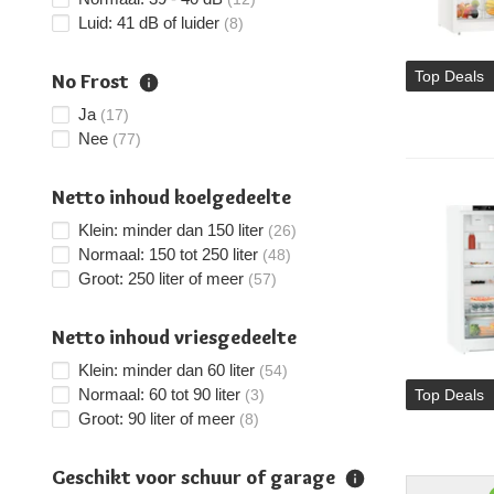
Luid: 41 dB of luider
(8)
Top Deals
No Frost
Ja
(17)
Nee
(77)
Netto inhoud koelgedeelte
Klein: minder dan 150 liter
(26)
Normaal: 150 tot 250 liter
(48)
Groot: 250 liter of meer
(57)
Netto inhoud vriesgedeelte
Klein: minder dan 60 liter
(54)
Normaal: 60 tot 90 liter
Top Deals
(3)
Groot: 90 liter of meer
(8)
Geschikt voor schuur of garage