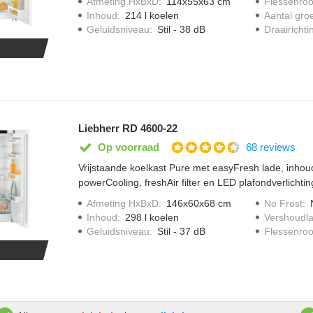
Afmeting HxBxD
:
114x55x63 cm
Flessenroo
verstelbaar en voorzien van uitneembare gehard gl
Inhoud
:
214 l koelen
Aantal gro
Geluidsniveau
:
Stil - 38 dB
Draairichti
Liebherr RD 4600-22
68 reviews
Op voorraad
Vrijstaande koelkast Pure met easyFresh lade, inhoud 
powerCooling, freshAir filter en LED plafondverlichtin
Afmeting HxBxD
:
146x60x68 cm
No Frost
:
Inhoud
:
298 l koelen
Vershoudl
Geluidsniveau
:
Stil - 37 dB
Flessenroo