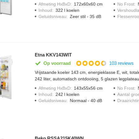
Afmeting HxBxD
:
172x60x60 cm
No Frost
:
Inhoud
:
322 l koelen
Vershoudl
Geluidsniveau
:
Zeer stil - 35 dB
Flessenroo
Etna KKV143WIT
103 reviews
Op voorraad
Vrijstaande koeler 143 cm, energieklasse E, wit, tota
242 liter, automatisch ontdooiing, 5 glazen legplatea
aansluitwaarde 90 W , energieverbruik 104 kWh, gel
Afmeting HxBxD
:
143x55x56 cm
No Frost
:
Inhoud
:
242 l koelen
Aantal gro
Geluidsniveau
:
Normaal - 40 dB
Draairichti
Beko RSSA215K40WN