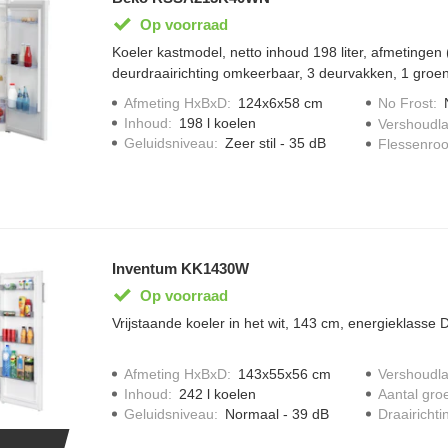
Op voorraad
Koeler kastmodel, netto inhoud 198 liter, afmetinge
deurdraairichting omkeerbaar, 3 deurvakken, 1 groen
legplateaus, led verlichting.
Afmeting HxBxD
:
124x6x58 cm
No Frost
:
Inhoud
:
198 l koelen
Vershoudl
Geluidsniveau
:
Zeer stil - 35 dB
Flessenroo
Inventum KK1430W
Op voorraad
Vrijstaande koeler in het wit, 143 cm, energieklasse 
Afmeting HxBxD
:
143x55x56 cm
Vershoudl
Inhoud
:
242 l koelen
Aantal gro
Geluidsniveau
:
Normaal - 39 dB
Draairichti