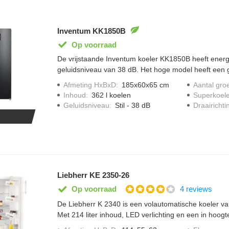
Inventum KK1850B
Op voorraad
De vrijstaande Inventum koeler KK1850B heeft energ
geluidsniveau van 38 dB. Het hoge model heeft een 
liefst 362 liter. In de twee groentelades bewaar je al
Afmeting HxBxD
:
185x60x65 cm
Aantal gro
In de deur zit een digitale regelbare thermostaat. Zo z
Inhoud
:
362 l koelen
Superkoel
temperatuur in de koelkast is.
Geluidsniveau
:
Stil - 38 dB
Draairichti
Liebherr KE 2350-26
4 reviews
Op voorraad
De Liebherr K 2340 is een volautomatische koeler va
Met 214 liter inhoud, LED verlichting en een in hoogt
flessendraagrooster voor grote gezinsflessen. De deu