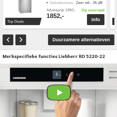
Geluidsniveau
:
Zeer stil - 35 dB
Adviesprijs
1950,-
Op voorraad
1852,-
Info
Top Deals
T
Duurzamere alternatieven
Merkspecifieke functies Liebherr RD 5220-22