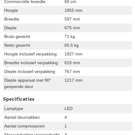
Commerciële breedte
60 cm
Hoogte
1855 mm
Breedte
597 mm
Diepte
675 mm
Bruto gewicht
71 kg
Netto gewicht
65.5 kg
Hoogte inclusief verpakking
1927 mm
Breedte inclusief verpakking
615 mm
Diepte inclusief verpakking
767 mm
Diepte apparaat met 90°
1217 mm
geopende deur
Specificaties
Lamptype
LED
Aantal deurvakken
4
Aantal compressoren
1
Steraanduiding vriesgedeelte
3