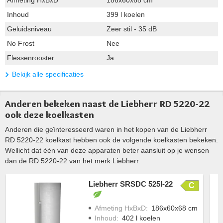
Afmeting HxBxD
186x60x68 cm
Inhoud
399 l koelen
Geluidsniveau
Zeer stil - 35 dB
No Frost
Nee
Flessenrooster
Ja
Bekijk alle specificaties
Anderen bekeken naast de Liebherr RD 5220-22
ook deze koelkasten
Anderen die geïnteresseerd waren in het kopen van de Liebherr
RD 5220-22 koelkast hebben ook de volgende koelkasten bekeken.
Wellicht dat één van deze apparaten beter aansluit op je wensen
dan de RD 5220-22 van het merk Liebherr.
Liebherr SRSDC 525I-22
C
Afmeting HxBxD
:
186x60x68 cm
Inhoud
:
402 l koelen