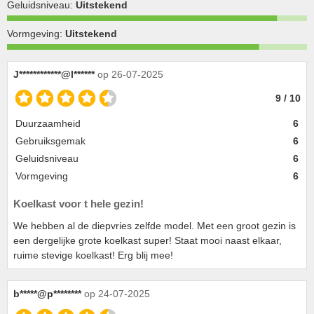
Geluidsniveau:
Uitstekend
Vormgeving:
Uitstekend
J************@l******
op 26-07-2025
9 / 10
Duurzaamheid
6
Gebruiksgemak
6
Geluidsniveau
6
Vormgeving
6
Koelkast voor t hele gezin!
We hebben al de diepvries zelfde model. Met een groot gezin is
een dergelijke grote koelkast super! Staat mooi naast elkaar,
ruime stevige koelkast! Erg blij mee!
b*****@p********
op 24-07-2025