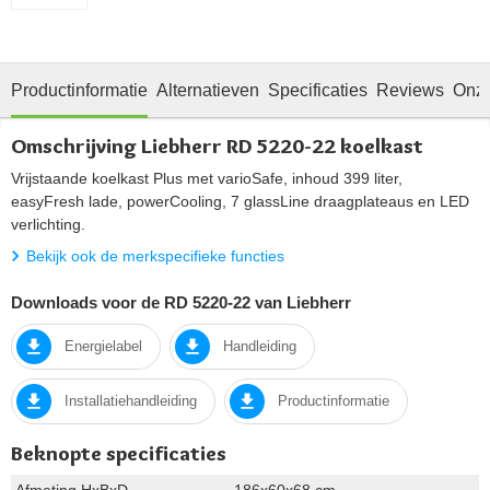
Productinformatie
Alternatieven
Specificaties
Reviews
Onze
Omschrijving Liebherr RD 5220-22 koelkast
Vrijstaande koelkast Plus met varioSafe, inhoud 399 liter,
easyFresh lade, powerCooling, 7 glassLine draagplateaus en LED
verlichting.
Bekijk ook de merkspecifieke functies
Downloads voor de RD 5220-22 van Liebherr
Energielabel
Handleiding
Installatiehandleiding
Productinformatie
Beknopte specificaties