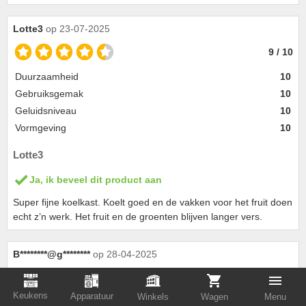
Lotte3
op 23-07-2025
9 / 10
Duurzaamheid
10
Gebruiksgemak
10
Geluidsniveau
10
Vormgeving
10
Lotte3
Ja, ik beveel dit product aan
Super fijne koelkast. Koelt goed en de vakken voor het fruit doen
echt z’n werk. Het fruit en de groenten blijven langer vers.
B********@g********
op 28-04-2025
10 / 10
Keukens
Apparatuur
Winkels
Wagen
Menu
Duurzaamheid
8