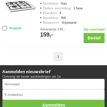
Kookplaat
:
Gas
Elektra aansluiting
:
1 fase
Branders
:
4
Basiskleur
:
Wit
Bouwvorm
:
Vrijstaand
Vergelijk
Adviesprijs
249,-
Op voorraad
159,-
Bestel
1
Aanmelden nieuwsbrief
Ontvang de beste aanbiedingen als 1e
Aanmelden