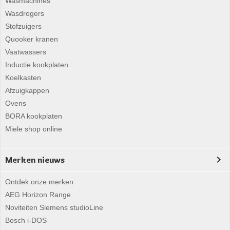
Wasmachines
Wasdrogers
Stofzuigers
Quooker kranen
Vaatwassers
Inductie kookplaten
Koelkasten
Afzuigkappen
Ovens
BORA kookplaten
Miele shop online
Merken nieuws
Ontdek onze merken
AEG Horizon Range
Noviteiten Siemens studioLine
Bosch i-DOS