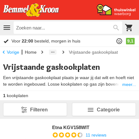
Voor
22:00
besteld, morgen in huis
9,1
Home
Vrijstaande gaskookplaat
Vorige
Vrijstaande gaskookplaten
Een vrijstaande gaskookplaat plaats je waar jij dat wilt en hoeft niet
te worden ingebouwd. Losse kookplaten op gas zijn bovendien
meer...
zeer geschikt voor op de camping of een vakantiehuisje. Hier sluit
1
kookplaten
je de kookplaat eenvoudig aan op een gasfles. Daarnaast is een
vrijstaande gaskookplaat dankzij de draaiknoppen erg makkelijk te
Filteren
Categorie
gebruiken.
Etna KGV158WIT
11 reviews