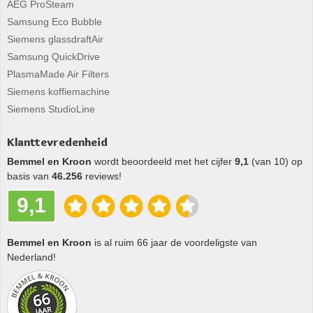
AEG ProSteam
Samsung Eco Bubble
Siemens glassdraftAir
Samsung QuickDrive
PlasmaMade Air Filters
Siemens koffiemachine
Siemens StudioLine
Klanttevredenheid
Bemmel en Kroon
wordt beoordeeld met het cijfer
9,1
(van 10) op
basis van
46.256
reviews!
9,1
Bemmel en Kroon
is al ruim 66 jaar de voordeligste van
Nederland!