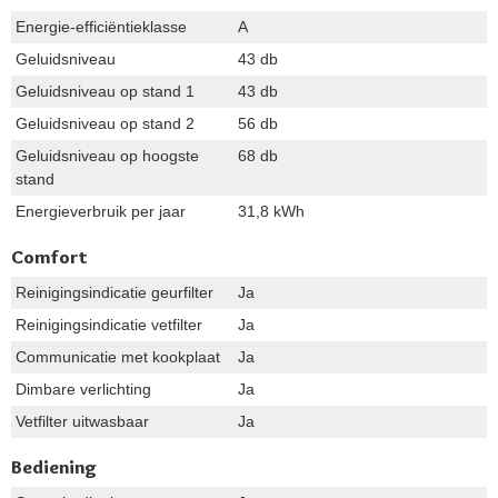
Energie-efficiëntieklasse
A
Geluidsniveau
43 db
Geluidsniveau op stand 1
43 db
Geluidsniveau op stand 2
56 db
Geluidsniveau op hoogste
68 db
stand
Energieverbruik per jaar
31,8 kWh
Comfort
Reinigingsindicatie geurfilter
Ja
Reinigingsindicatie vetfilter
Ja
Communicatie met kookplaat
Ja
Dimbare verlichting
Ja
Vetfilter uitwasbaar
Ja
Bediening