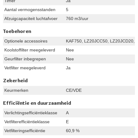
Timer
Ja
Aantal vermogensstanden
5
Afzuigcapaciteit luchtafvoer
760 m3/uur
Toebehoren
Optionele accessoires
KAF750, LZ20JCC50, LZ20JCD20, 
Koolstoffilter meegeleverd
Nee
Geurfilter inbegrepen
Nee
Vetfilter meegeleverd
Ja
Zekerheid
Keurmerken
CE/VDE
Efficiëntie en duurzaamheid
Verlichtingsefficiëntieklasse
A
Vetfilterefficiëntieklasse
E
Vetfilteringsefficiëntie
60,9 %