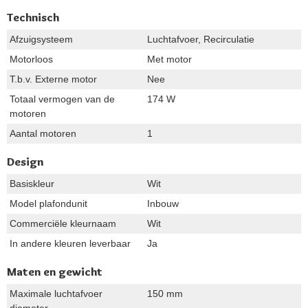
Technisch
Afzuigsysteem
Luchtafvoer, Recirculatie
Motorloos
Met motor
T.b.v. Externe motor
Nee
Totaal vermogen van de
174 W
motoren
Aantal motoren
1
Design
Basiskleur
Wit
Model plafondunit
Inbouw
Commerciële kleurnaam
Wit
In andere kleuren leverbaar
Ja
Maten en gewicht
Maximale luchtafvoer
150 mm
diameter