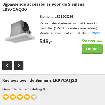
Bijpassende accessoires voor de Siemens
LR97CAQ20
Siemens LZ21JCC26
Recirculatie starterset wit met Clean Air
Plus filter (12-18 maanden levensduur).
meer...
Montage boven plafondunit. Bestaande uit
luxe filterbehuizing en CleanAir Plus actief
549,-
Op voorraad
koolstoffilter.
Bestel
Reviews over de Siemens LR97CAQ20
Gemiddelde beoordeling 8,8