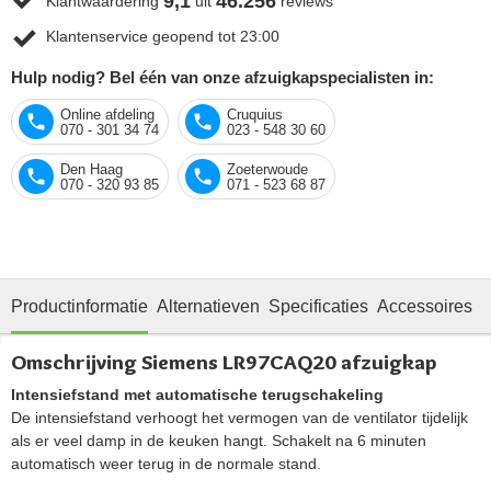
9,1
46.256
Klantwaardering
uit
reviews
Klantenservice geopend tot 23:00
Hulp nodig? Bel één van onze afzuigkapspecialisten in:
Online afdeling
Cruquius
070 - 301 34 74
023 - 548 30 60
Den Haag
Zoeterwoude
070 - 320 93 85
071 - 523 68 87
Productinformatie
Alternatieven
Specificaties
Accessoires
R
Omschrijving Siemens LR97CAQ20 afzuigkap
Intensiefstand met automatische terugschakeling
De intensiefstand verhoogt het vermogen van de ventilator tijdelijk
als er veel damp in de keuken hangt. Schakelt na 6 minuten
automatisch weer terug in de normale stand.