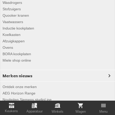
Wasdrogers
Stofzuigers
Quooker kranen
Vaatwassers
Inductie kookplaten
Koelkasten
Afzuigkappen
Ovens
BORA kookplaten
Miele shop online
Merken nieuws
Ontdek onze merken
AEG Horizon Range
Noviteiten Siemens studioLine
Bosch i-DOS
Keukens
Apparatuur
Winkels
Wagen
Menu
AEG ProSteam