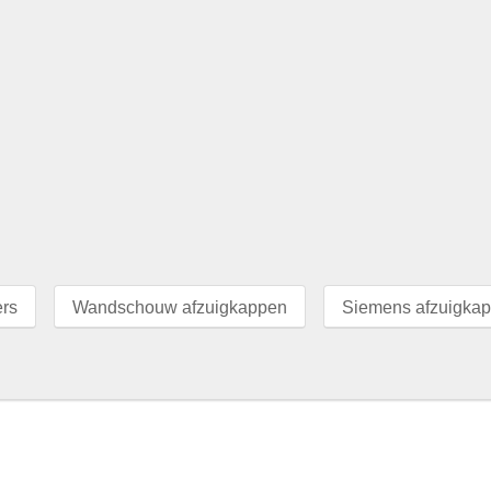
ers
Wandschouw afzuigkappen
Siemens afzuigka