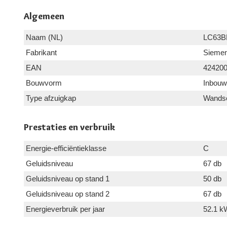
Algemeen
Naam (NL)
LC63B
Fabrikant
Sieme
EAN
42420
Bouwvorm
Inbouw
Type afzuigkap
Wandsc
Prestaties en verbruik
Energie-efficiëntieklasse
C
Geluidsniveau
67 db
Geluidsniveau op stand 1
50 db
Geluidsniveau op stand 2
67 db
Energieverbruik per jaar
52.1 k