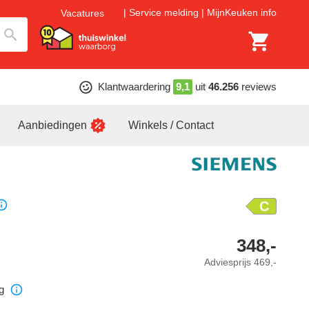
Service melding
MijnKeuken info
Vacatures
Klantwaardering
9,1
uit
46.256
reviews
Aanbiedingen
Winkels / Contact
C
348,-
Adviesprijs
469,-
g