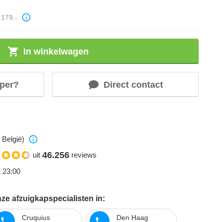
179,-
In winkelwagen
per?
Direct contact
 België)
46.256
uit
reviews
t 23:00
ze afzuigkapspecialisten in:
Cruquius
Den Haag