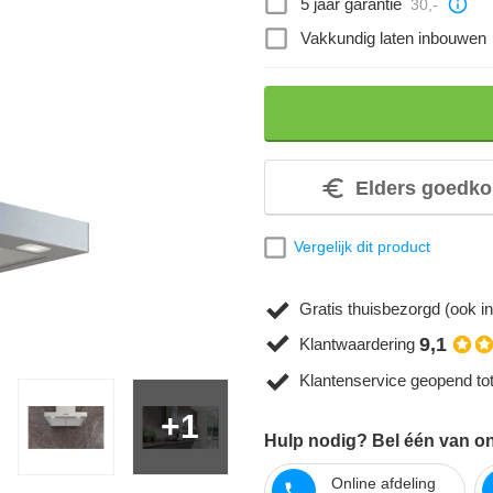
5 jaar garantie
30,-
Vakkundig laten inbouwen
Elders goedko
Vergelijk dit product
Gratis thuisbezorgd (ook in
9,1
Klantwaardering
Klantenservice geopend to
+1
Hulp nodig? Bel één van on
Online afdeling