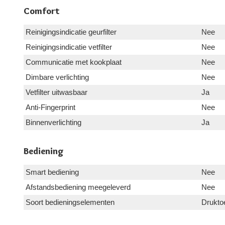
Comfort
Reinigingsindicatie geurfilter
Nee
Reinigingsindicatie vetfilter
Nee
Communicatie met kookplaat
Nee
Dimbare verlichting
Nee
Vetfilter uitwasbaar
Ja
Anti-Fingerprint
Nee
Binnenverlichting
Ja
Bediening
Smart bediening
Nee
Afstandsbediening meegeleverd
Nee
Soort bedieningselementen
Drukto