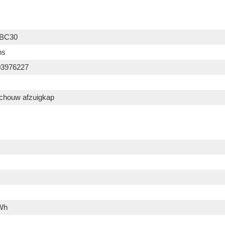
BC30
ns
03976227
houw afzuigkap
Wh