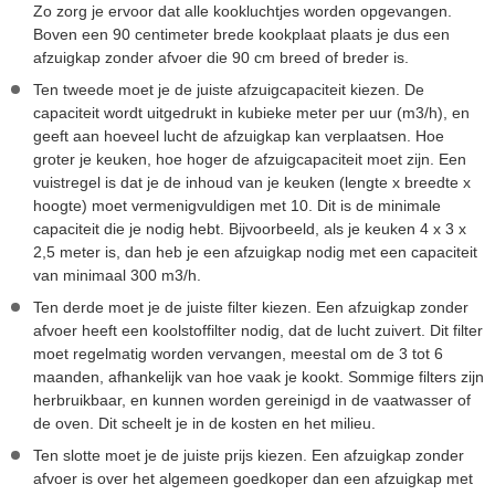
Zo zorg je ervoor dat alle kookluchtjes worden opgevangen.
Boven een 90 centimeter brede kookplaat plaats je dus een
afzuigkap zonder afvoer die 90 cm breed of breder is.
Ten tweede moet je de juiste afzuigcapaciteit kiezen. De
capaciteit wordt uitgedrukt in kubieke meter per uur (m3/h), en
geeft aan hoeveel lucht de afzuigkap kan verplaatsen. Hoe
groter je keuken, hoe hoger de afzuigcapaciteit moet zijn. Een
vuistregel is dat je de inhoud van je keuken (lengte x breedte x
hoogte) moet vermenigvuldigen met 10. Dit is de minimale
capaciteit die je nodig hebt. Bijvoorbeeld, als je keuken 4 x 3 x
2,5 meter is, dan heb je een afzuigkap nodig met een capaciteit
van minimaal 300 m3/h.
Ten derde moet je de juiste filter kiezen. Een afzuigkap zonder
afvoer heeft een koolstoffilter nodig, dat de lucht zuivert. Dit filter
moet regelmatig worden vervangen, meestal om de 3 tot 6
maanden, afhankelijk van hoe vaak je kookt. Sommige filters zijn
herbruikbaar, en kunnen worden gereinigd in de vaatwasser of
de oven. Dit scheelt je in de kosten en het milieu.
Ten slotte moet je de juiste prijs kiezen. Een afzuigkap zonder
afvoer is over het algemeen goedkoper dan een afzuigkap met