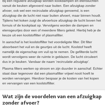
Bij een reguliere afzuigkap worden kookdampen en etensluchten
vanuit de keuken afgevoerd naar buiten. Een afzuigkap zonder
afvoer, ook wel een recirculatie afzuigkap genoemd, is een
afzuigkap die de lucht niet naar buiten afvoert, maar binnen houdt.
Tijdens het koken zuigt de afvoerloze afzuigkap de lucht boven het
fornuis of de kookplaat op. Vervolgens worden de dampen en
etensgeurtjes door een of meerdere filters geleid. Hierbij heb je de
keuze uit een koolstoffilter of plasmafilter.
In aanschaf is het koolstoffilter het voordeligste filter. Dit filter
absorbeert het vuil en de geurtjes uit de lucht. Koolstof heeft
namelijk de eigenschap om vuil op te nemen. De gefilterde lucht
wordt vervolgens weer de ruimte in geblazen. De lucht circuleert
dus in je keuken. Vandaar de naam ‘
recirculatie afzuigkap
’.
Plasma filters werken op stroom en zijn duurder in aanschaf. Echter
staat daar tegenover dat een plasmafilter vrijwel nooit hoeft te
worden vervangen. Hierdoor bespaar je de kosten van het kopen
en vervangen van een koolstoffilter.
Wat zijn de voordelen van een afzuigkap
zonder afvoer?