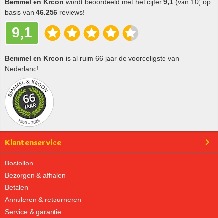
Bemmel en Kroon
wordt beoordeeld met het cijfer
9,1
(van 10) op
basis van
46.256
reviews!
9,1
Bemmel en Kroon
is al ruim 66 jaar de voordeligste van
Nederland!
Klantenservice
Bestellen
Bezorgen & afhalen
Betalen
Annuleren & retourneren
Service & garantie