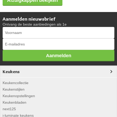
Afzuigkappen bekijken
Aanmelden nieuwsbrief
Ontvang de beste aanbiedingen als 1e
Aanmelden
Keukens
Keukencollectie
Keukenstijlen
Keukenopstellingen
Keukenbladen
next125
i-luminate keukens