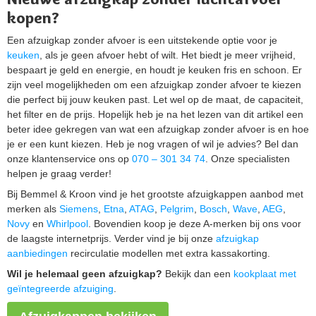
kopen?
Een afzuigkap zonder afvoer is een uitstekende optie voor je
keuken
, als je geen afvoer hebt of wilt. Het biedt je meer vrijheid,
bespaart je geld en energie, en houdt je keuken fris en schoon. Er
zijn veel mogelijkheden om een afzuigkap zonder afvoer te kiezen
die perfect bij jouw keuken past. Let wel op de maat, de capaciteit,
het filter en de prijs. Hopelijk heb je na het lezen van dit artikel een
beter idee gekregen van wat een afzuigkap zonder afvoer is en hoe
je er een kunt kiezen. Heb je nog vragen of wil je advies? Bel dan
onze klantenservice ons op
070 – 301 34 74
. Onze specialisten
helpen je graag verder!
Bij Bemmel & Kroon vind je het grootste afzuigkappen aanbod met
merken als
Siemens
,
Etna
,
ATAG
,
Pelgrim
,
Bosch
,
Wave
,
AEG
,
Novy
en
Whirlpool
. Bovendien koop je deze A-merken bij ons voor
de laagste internetprijs. Verder vind je bij onze
afzuigkap
aanbiedingen
recirculatie modellen met extra kassakorting.
Wil je helemaal geen afzuigkap?
Bekijk dan een
kookplaat met
geïntegreerde afzuiging
.