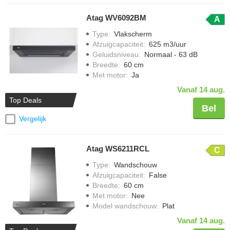
Atag WV6092BM
A
Type
:
Vlakscherm
Afzuigcapaciteit
:
625 m3/uur
Geluidsniveau
:
Normaal - 63 dB
Breedte
:
60 cm
Met motor
:
Ja
Vanaf 14 aug.
Top Deals
Bel
Vergelijk
Atag WS6211RCL
C
Type
:
Wandschouw
Afzuigcapaciteit
:
False
Breedte
:
60 cm
Met motor
:
Nee
Model wandschouw
:
Plat
Vanaf 14 aug.