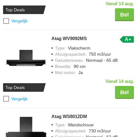
Vanaf 14 aug.
Top Deals
Bel
Vergelijk
Atag WV9092MS
A+
Type
:
Vlakscherm
Afzuigcapaciteit
:
750 m3/uur
Geluidsniveau
:
Normaal - 65 dB
Breedte
:
90 cm
Met motor
:
Ja
Vanaf 14 aug.
Top Deals
Bel
Vergelijk
Atag WS8012DM
Type
:
Wandschouw
Afzuigcapaciteit
:
730 m3/uur
Geluidsniveau
:
Normaal - 62 dB