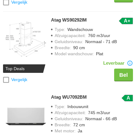
Vergelijk
Atag WS90292IM
A+
Type
:
Wandschouw
Afzuigcapaciteit
:
760 m3/uur
Geluidsniveau
:
Normaal - 71 dB
Breedte
:
90 cm
Model wandschouw
:
Plat
Leverbaar
Top Deals
Bel
Vergelijk
Atag WU7092BM
A
Type
:
Inbouwunit
Afzuigcapaciteit
:
745 m3/uur
Geluidsniveau
:
Normaal - 66 dB
Breedte
:
72 cm
Met motor
:
Ja