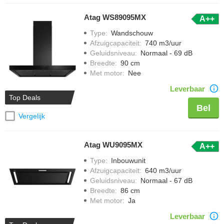
Atag WS89095MX
A++
Type
:
Wandschouw
Afzuigcapaciteit
:
740 m3/uur
Geluidsniveau
:
Normaal - 69 dB
Breedte
:
90 cm
Met motor
:
Nee
Leverbaar
Top Deals
Bel
Vergelijk
Atag WU9095MX
A++
Type
:
Inbouwunit
Afzuigcapaciteit
:
640 m3/uur
Geluidsniveau
:
Normaal - 67 dB
Breedte
:
86 cm
Met motor
:
Ja
Leverbaar