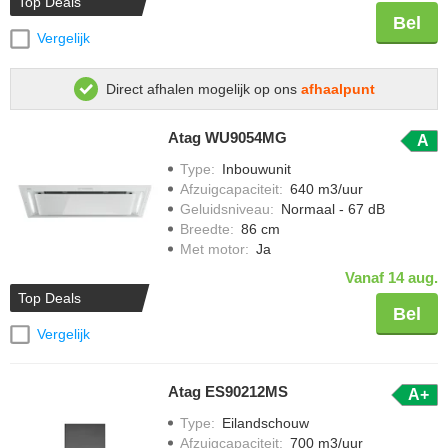
Top Deals
Bel
Vergelijk
Direct afhalen mogelijk op ons
afhaalpunt
Atag WU9054MG
A
Type
:
Inbouwunit
Afzuigcapaciteit
:
640 m3/uur
Geluidsniveau
:
Normaal - 67 dB
Breedte
:
86 cm
Met motor
:
Ja
Vanaf 14 aug.
Top Deals
Bel
Vergelijk
Atag ES90212MS
A+
Type
:
Eilandschouw
Afzuigcapaciteit
:
700 m3/uur