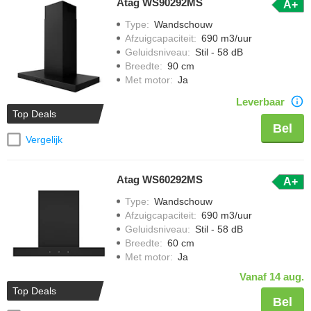
Atag WS90292MS
A+
Type
:
Wandschouw
Afzuigcapaciteit
:
690 m3/uur
Geluidsniveau
:
Stil - 58 dB
Breedte
:
90 cm
Met motor
:
Ja
Leverbaar
Top Deals
Bel
Vergelijk
Atag WS60292MS
A+
Type
:
Wandschouw
Afzuigcapaciteit
:
690 m3/uur
Geluidsniveau
:
Stil - 58 dB
Breedte
:
60 cm
Met motor
:
Ja
Vanaf 14 aug.
Top Deals
Bel