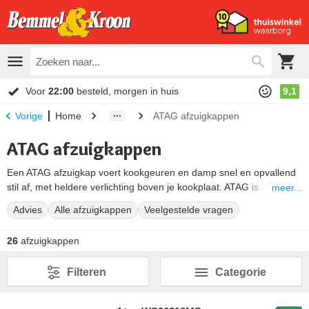
Voor
22:00
besteld, morgen in huis
9,1
Home
ATAG afzuigkappen
Vorige
ATAG afzuigkappen
Een ATAG afzuigkap voert kookgeuren en damp snel en opvallend
stil af, met heldere verlichting boven je kookplaat. ATAG is een
meer...
Nederlands merk. Elke ATAG afzuigkap is afgestemd op de
Advies
Alle afzuigkappen
Veelgestelde vragen
Nederlandse keuken, van een model met eigen motor tot een
motorloze variant op een centraal afzuigsysteem.
26
afzuigkappen
Hieronder vergelijk je alle ATAG afzuigkappen op model, maat en
afzuigtechniek. Twijfel je over de juiste keuze? Kom langs in een
Filteren
Categorie
van onze winkels. Daar staan de afzuigkappen werkend opgesteld,
zodat je zelf hoort en voelt wat een model doet. Of vraag om advies
op maat.