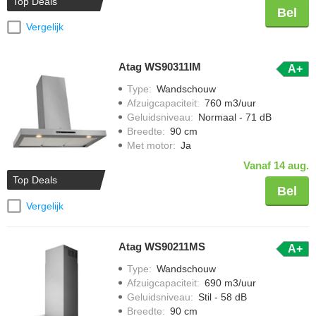
Top Deals
Bel
Vergelijk
Atag WS90311IM
A+
Type
:
Wandschouw
Afzuigcapaciteit
:
760 m3/uur
Geluidsniveau
:
Normaal - 71 dB
Breedte
:
90 cm
Met motor
:
Ja
Vanaf 14 aug.
Top Deals
Bel
Vergelijk
Atag WS90211MS
A+
Type
:
Wandschouw
Afzuigcapaciteit
:
690 m3/uur
Geluidsniveau
:
Stil - 58 dB
Breedte
:
90 cm