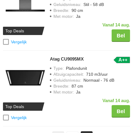
Geluidsniveau
:
Stil - 58 dB
Breedte
:
90 cm
Met motor
:
Ja
Vanaf 14 aug.
Top Deals
Bel
Vergelijk
Atag CU9095MX
A++
Type
:
Plafondunit
Afzuigcapaciteit
:
710 m3/uur
Geluidsniveau
:
Normaal - 76 dB
Breedte
:
87 cm
Met motor
:
Ja
Vanaf 14 aug.
Top Deals
Bel
Vergelijk