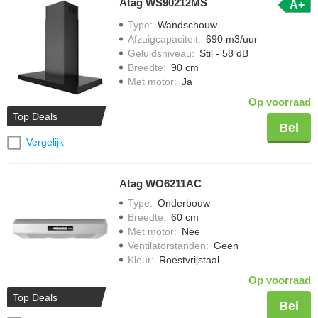
Atag WS90212MS
A+
Type
:
Wandschouw
Afzuigcapaciteit
:
690 m3/uur
Geluidsniveau
:
Stil - 58 dB
Breedte
:
90 cm
Met motor
:
Ja
Op voorraad
Top Deals
Bel
Vergelijk
Atag WO6211AC
Type
:
Onderbouw
Breedte
:
60 cm
Met motor
:
Nee
Ventilatorstanden
:
Geen
Kleur
:
Roestvrijstaal
Op voorraad
Top Deals
Bel