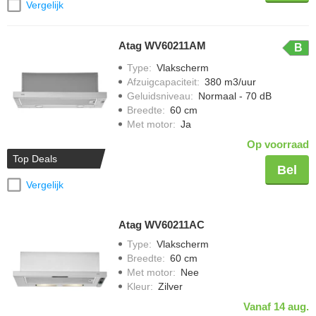
Vergelijk
Atag WV60211AM
B
Type
:
Vlakscherm
Afzuigcapaciteit
:
380 m3/uur
Geluidsniveau
:
Normaal - 70 dB
Breedte
:
60 cm
Met motor
:
Ja
Op voorraad
Top Deals
Bel
Vergelijk
Atag WV60211AC
Type
:
Vlakscherm
Breedte
:
60 cm
Met motor
:
Nee
Kleur
:
Zilver
Vanaf 14 aug.