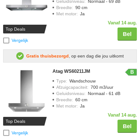
Geluidsniveau
:
Normaal - 69 dB
Breedte
:
90 cm
Met motor
:
Ja
Vanaf 14 aug.
Top Deals
Bel
Vergelijk
Gratis thuisbezorgd
, op een dag die jou uitkomt
Atag WS60211JM
B
Type
:
Wandschouw
Afzuigcapaciteit
:
700 m3/uur
Geluidsniveau
:
Normaal - 61 dB
Breedte
:
60 cm
Met motor
:
Ja
Vanaf 14 aug.
Top Deals
Bel
Vergelijk