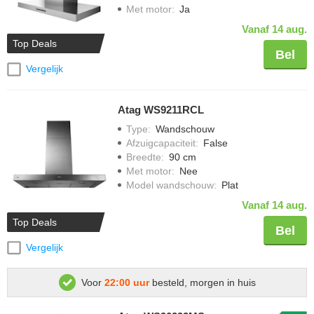
Met motor
:
Ja
Vanaf 14 aug.
Top Deals
Bel
Vergelijk
Atag WS9211RCL
Type
:
Wandschouw
Afzuigcapaciteit
:
False
Breedte
:
90 cm
Met motor
:
Nee
Model wandschouw
:
Plat
Vanaf 14 aug.
Top Deals
Bel
Vergelijk
Voor
22:00 uur
besteld, morgen in huis