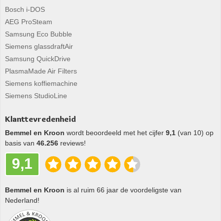
Bosch i-DOS
AEG ProSteam
Samsung Eco Bubble
Siemens glassdraftAir
Samsung QuickDrive
PlasmaMade Air Filters
Siemens koffiemachine
Siemens StudioLine
Klanttevredenheid
Bemmel en Kroon
wordt beoordeeld met het cijfer
9,1
(van 10) op
basis van
46.256
reviews!
9,1
Bemmel en Kroon
is al ruim 66 jaar de voordeligste van
Nederland!