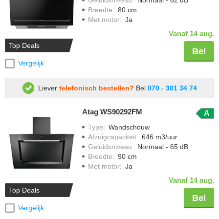
Breedte
:
80 cm
Met motor
:
Ja
Vanaf 14 aug.
Top Deals
Bel
Vergelijk
Liever
telefonisch bestellen?
Bel
070 - 301 34 74
Atag WS90292FM
A
Type
:
Wandschouw
Afzuigcapaciteit
:
646 m3/uur
Geluidsniveau
:
Normaal - 65 dB
Breedte
:
90 cm
Met motor
:
Ja
Vanaf 14 aug.
Top Deals
Bel
Vergelijk