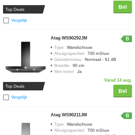
Bel
Top Deals
Vergelijk
Atag WS90292JM
B
Type
:
Wandschouw
Afzuigcapaciteit
:
700 m3/uur
Geluidsniveau
:
Normaal - 61 dB
Breedte
:
90 cm
Met motor
:
Ja
Vanaf 14 aug.
Top Deals
Bel
Vergelijk
Atag WS90211JM
B
Type
:
Wandschouw
Afzuigcapaciteit
:
700 m3/uur