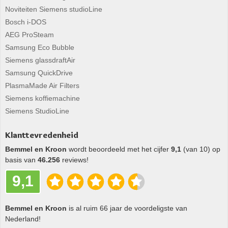
Noviteiten Siemens studioLine
Bosch i-DOS
AEG ProSteam
Samsung Eco Bubble
Siemens glassdraftAir
Samsung QuickDrive
PlasmaMade Air Filters
Siemens koffiemachine
Siemens StudioLine
Klanttevredenheid
Bemmel en Kroon
wordt beoordeeld met het cijfer
9,1
(van 10) op
basis van
46.256
reviews!
9,1
Bemmel en Kroon
is al ruim 66 jaar de voordeligste van
Nederland!