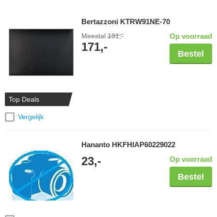
Bertazzoni KTRW91NE-70
Meestal
191,-
Op voorraad
171,-
Bestel
Top Deals
Vergelijk
Hananto HKFHIAP60229022
23,-
Op voorraad
Bestel