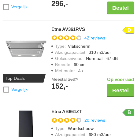
296,-
Vergelijk
Bestel
Etna AV361RVS
D
42 reviews
Type
:
Vlakscherm
Afzuigcapaciteit
:
310 m3/uur
Geluidsniveau
:
Normaal - 67 dB
Breedte
:
60 cm
Met motor
:
Ja
Top Deals
Meestal
169,-
Op voorraad
152,-
Vergelijk
Bestel
Etna AB661ZT
B
20 reviews
Type
:
Wandschouw
Afzuigcapaciteit
:
680 m3/uur