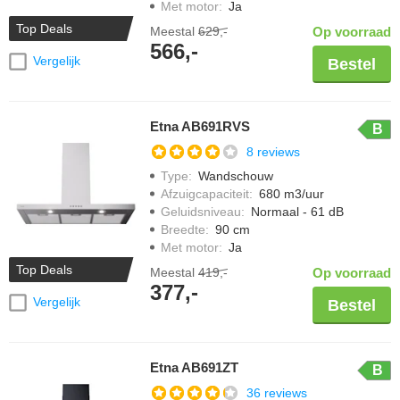
Met motor
:
Ja
Top Deals
Meestal
629,-
Op voorraad
566,-
Vergelijk
Bestel
Etna AB691RVS
B
8 reviews
Type
:
Wandschouw
Afzuigcapaciteit
:
680 m3/uur
Geluidsniveau
:
Normaal - 61 dB
Breedte
:
90 cm
Met motor
:
Ja
Top Deals
Meestal
419,-
Op voorraad
377,-
Vergelijk
Bestel
Etna AB691ZT
B
36 reviews