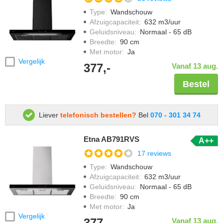
Type
:
Wandschouw
Afzuigcapaciteit
:
632 m3/uur
Geluidsniveau
:
Normaal - 65 dB
Breedte
:
90 cm
Met motor
:
Ja
Vergelijk
377,-
Vanaf 13 aug.
Bestel
Liever
telefonisch bestellen?
Bel
070 - 301 34 74
Etna AB791RVS
A++
17 reviews
Type
:
Wandschouw
Afzuigcapaciteit
:
632 m3/uur
Geluidsniveau
:
Normaal - 65 dB
Breedte
:
90 cm
Met motor
:
Ja
Vergelijk
377,-
Vanaf 13 aug.