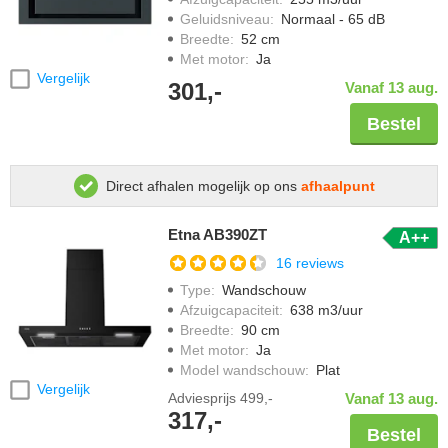
Geluidsniveau
:
Normaal - 65 dB
Breedte
:
52 cm
Met motor
:
Ja
Vergelijk
301,-
Vanaf 13 aug.
Bestel
Direct afhalen mogelijk op ons
afhaalpunt
Etna AB390ZT
A++
16 reviews
Type
:
Wandschouw
Afzuigcapaciteit
:
638 m3/uur
Breedte
:
90 cm
Met motor
:
Ja
Model wandschouw
:
Plat
Vergelijk
Adviesprijs
499,-
Vanaf 13 aug.
317,-
Bestel