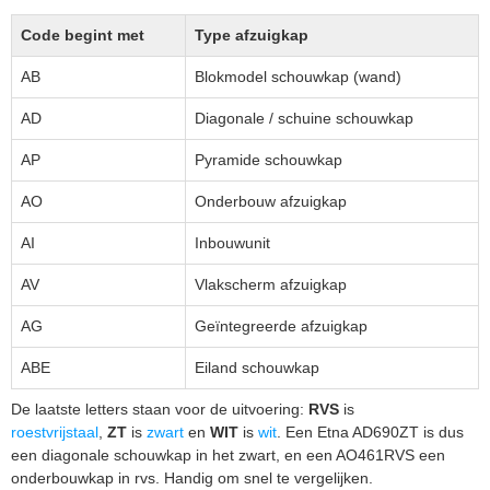
Code begint met
Type afzuigkap
AB
Blokmodel schouwkap (wand)
AD
Diagonale / schuine schouwkap
AP
Pyramide schouwkap
AO
Onderbouw afzuigkap
AI
Inbouwunit
AV
Vlakscherm afzuigkap
AG
Geïntegreerde afzuigkap
ABE
Eiland schouwkap
De laatste letters staan voor de uitvoering:
RVS
is
roestvrijstaal
,
ZT
is
zwart
en
WIT
is
wit
. Een Etna AD690ZT is dus
een diagonale schouwkap in het zwart, en een AO461RVS een
onderbouwkap in rvs. Handig om snel te vergelijken.