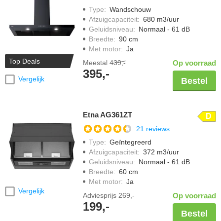
Type
:
Wandschouw
Afzuigcapaciteit
:
680 m3/uur
Geluidsniveau
:
Normaal - 61 dB
Breedte
:
90 cm
Met motor
:
Ja
Top Deals
Meestal
439,-
Op voorraad
395,-
Vergelijk
Bestel
Etna AG361ZT
D
21 reviews
Type
:
Geïntegreerd
Afzuigcapaciteit
:
372 m3/uur
Geluidsniveau
:
Normaal - 61 dB
Breedte
:
60 cm
Met motor
:
Ja
Vergelijk
Adviesprijs
269,-
Op voorraad
199,-
Bestel