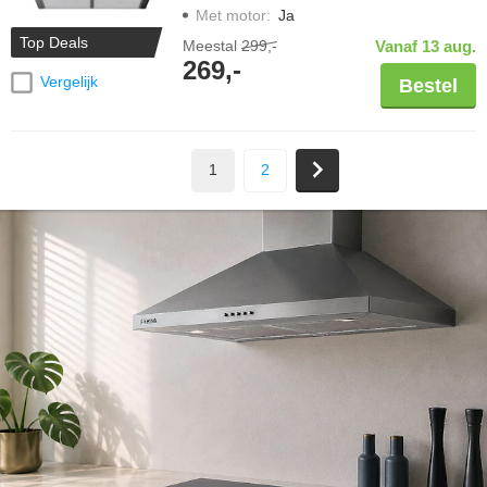
Met motor
:
Ja
Top Deals
Meestal
299,-
Vanaf 13 aug.
269,-
Vergelijk
Bestel
1
2