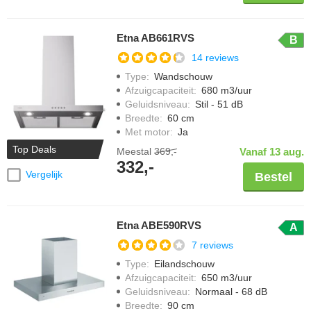
Etna AB661RVS
B
14 reviews
Type
:
Wandschouw
Afzuigcapaciteit
:
680 m3/uur
Geluidsniveau
:
Stil - 51 dB
Breedte
:
60 cm
Met motor
:
Ja
Top Deals
Meestal
369,-
Vanaf 13 aug.
332,-
Vergelijk
Bestel
Etna ABE590RVS
A
7 reviews
Type
:
Eilandschouw
Afzuigcapaciteit
:
650 m3/uur
Geluidsniveau
:
Normaal - 68 dB
Breedte
:
90 cm