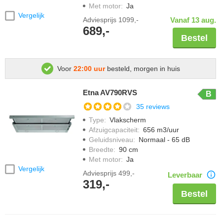
Met motor
:
Ja
Vergelijk
Adviesprijs
1099,-
Vanaf 13 aug.
689,-
Bestel
Voor
22:00 uur
besteld, morgen in huis
Etna AV790RVS
B
35 reviews
Type
:
Vlakscherm
Afzuigcapaciteit
:
656 m3/uur
Geluidsniveau
:
Normaal - 65 dB
Breedte
:
90 cm
Met motor
:
Ja
Vergelijk
Adviesprijs
499,-
Leverbaar
319,-
Bestel