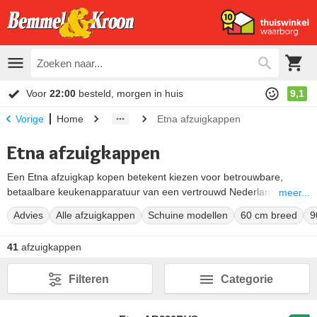
Voor
22:00
besteld, morgen in huis
9,1
Home
Etna afzuigkappen
Vorige
Etna afzuigkappen
Een Etna afzuigkap kopen betekent kiezen voor betrouwbare,
betaalbare keukenapparatuur van een vertrouwd Nederlands merk.
meer...
Bij Bemmel en Kroon vind je het complete aanbod Etna
Advies
Alle afzuigkappen
Schuine modellen
60 cm breed
9
afzuigkappen overzichtelijk op een rij. Van strakke
onderbouwkappen en vlakschermkappen tot opvallende wand- en
41
afzuigkappen
eilandschouwkappen.
Zo vind je snel het juiste model voor jouw keuken, kookplaat en
Filteren
Categorie
budget. Bekijk hieronder alle modellen of gebruik de keuzehulp om
gericht te kiezen.