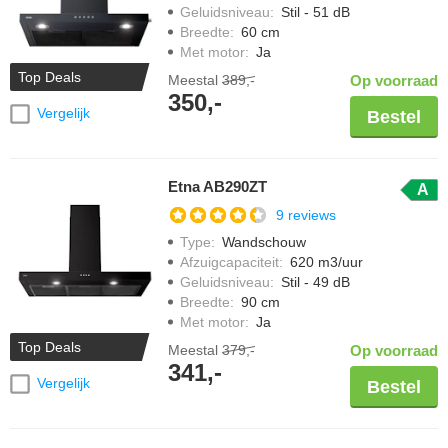
Geluidsniveau
:
Stil - 51 dB
Breedte
:
60 cm
Met motor
:
Ja
Top Deals
Meestal
389,-
Op voorraad
350,-
Vergelijk
Bestel
Etna AB290ZT
A
9 reviews
Type
:
Wandschouw
Afzuigcapaciteit
:
620 m3/uur
Geluidsniveau
:
Stil - 49 dB
Breedte
:
90 cm
Met motor
:
Ja
Top Deals
Meestal
379,-
Op voorraad
341,-
Vergelijk
Bestel