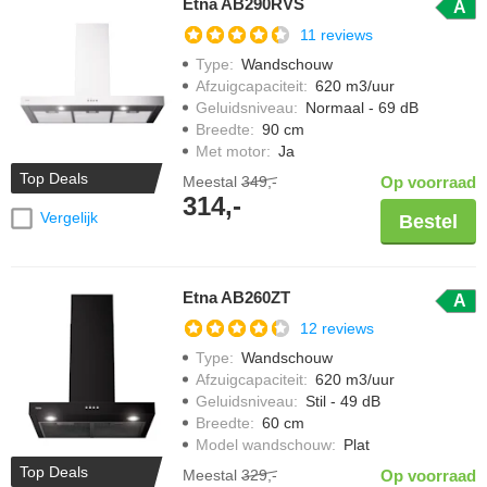
Etna AB290RVS
A
11 reviews
Type
:
Wandschouw
Afzuigcapaciteit
:
620 m3/uur
Geluidsniveau
:
Normaal - 69 dB
Breedte
:
90 cm
Met motor
:
Ja
Top Deals
Meestal
349,-
Op voorraad
314,-
Vergelijk
Bestel
Etna AB260ZT
A
12 reviews
Type
:
Wandschouw
Afzuigcapaciteit
:
620 m3/uur
Geluidsniveau
:
Stil - 49 dB
Breedte
:
60 cm
Model wandschouw
:
Plat
Top Deals
Meestal
329,-
Op voorraad