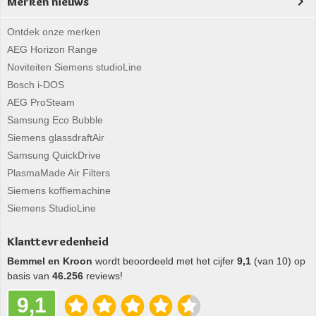
Merken nieuws
Ontdek onze merken
AEG Horizon Range
Noviteiten Siemens studioLine
Bosch i-DOS
AEG ProSteam
Samsung Eco Bubble
Siemens glassdraftAir
Samsung QuickDrive
PlasmaMade Air Filters
Siemens koffiemachine
Siemens StudioLine
Klanttevredenheid
Bemmel en Kroon
wordt beoordeeld met het cijfer
9,1
(van 10) op
basis van
46.256
reviews!
9,1