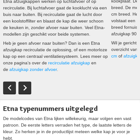
kookplaat. De 
Etna afzuigkappen werken op luchtafvoer of op
breed. De mee
recirculatie. Bij luchtafvoer gaat de kooklucht via een
cm breed. Heb
buis naar buiten. Bij recirculatie gaat de lucht door
volstaat een E
een koolstoffilter en blaast de kap die weer schoon
breed fornuis 
de keuken in, zonder afvoer naar buiten. Veel Etna-
afzuigkap 90 
modellen zijn geschikt voor beide systemen.
Wil je gericht
Heb je geen afvoer naar buiten? Dan is een Etna
overzicht van 
afzuigkap recirculatie de oplossing, of een motorloze
cm
of
afzuigk
kap op een centraal ventilatiesysteem. Lees meer op
onze pagina’s over de
recirculatie afzuigkap
en
de
afzuigkap zonder afvoer
.
Etna typenummers uitgelegd
De modelcodes van Etna lijken willekeurig, maar volgen een vast
patroon. De eerste letters verraden het type, de laatste letters de
kleur. Zo herken je in de productlijst meteen welke kap je voor je
hebt.