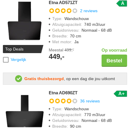
Etna AD571ZT
A
2 reviews
Type
:
Wandschouw
Afzuigcapaciteit
:
740 m3/uur
Geluidsniveau
:
Normaal - 68 dB
Breedte
:
70 cm
Met motor
:
Ja
Top Deals
Meestal
499,-
Op voorraad
449,-
Vergelijk
Bestel
Gratis thuisbezorgd
, op een dag die jou uitkomt
Etna AD690ZT
A+
36 reviews
Type
:
Wandschouw
Afzuigcapaciteit
:
770 m3/uur
Geluidsniveau
:
Normaal - 68 dB
Breedte
:
90 cm