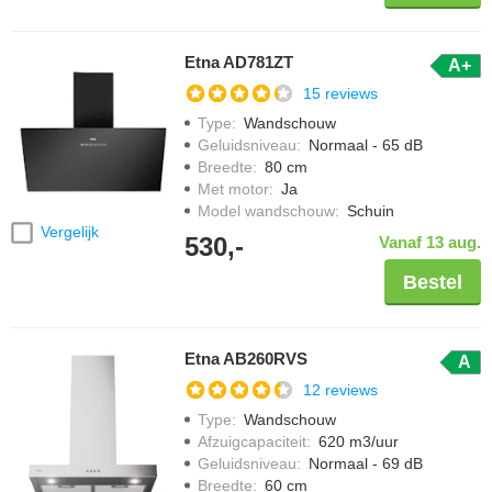
Etna AD781ZT
A+
15 reviews
Type
:
Wandschouw
Geluidsniveau
:
Normaal - 65 dB
Breedte
:
80 cm
Met motor
:
Ja
Model wandschouw
:
Schuin
Vergelijk
530,-
Vanaf 13 aug.
Bestel
Etna AB260RVS
A
12 reviews
Type
:
Wandschouw
Afzuigcapaciteit
:
620 m3/uur
Geluidsniveau
:
Normaal - 69 dB
Breedte
:
60 cm