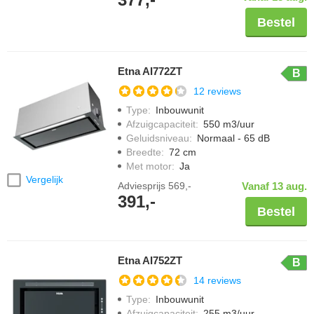
Bestel
Etna AI772ZT
B
12 reviews
Type
:
Inbouwunit
Afzuigcapaciteit
:
550 m3/uur
Geluidsniveau
:
Normaal - 65 dB
Breedte
:
72 cm
Met motor
:
Ja
Vergelijk
Adviesprijs
569,-
Vanaf 13 aug.
391,-
Bestel
Etna AI752ZT
B
14 reviews
Type
:
Inbouwunit
Afzuigcapaciteit
:
255 m3/uur