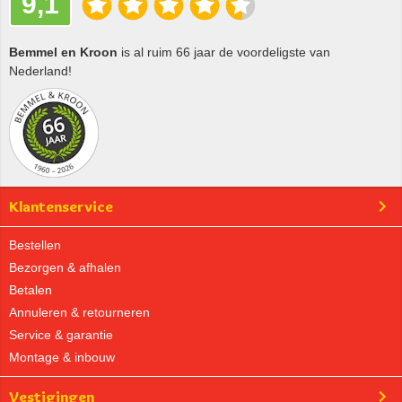
9,1
Bemmel en Kroon
is al ruim 66 jaar de voordeligste van
Nederland!
Klantenservice
Bestellen
Bezorgen & afhalen
Betalen
Annuleren & retourneren
Service & garantie
Montage & inbouw
Vestigingen