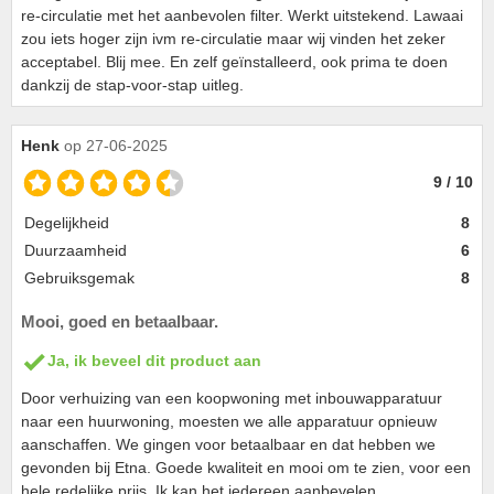
re-circulatie met het aanbevolen filter. Werkt uitstekend. Lawaai
zou iets hoger zijn ivm re-circulatie maar wij vinden het zeker
acceptabel. Blij mee. En zelf geïnstalleerd, ook prima te doen
dankzij de stap-voor-stap uitleg.
Henk
op 27-06-2025
9 / 10
Degelijkheid
8
Duurzaamheid
6
Gebruiksgemak
8
Mooi, goed en betaalbaar.
Ja, ik beveel dit product aan
Door verhuizing van een koopwoning met inbouwapparatuur
naar een huurwoning, moesten we alle apparatuur opnieuw
aanschaffen. We gingen voor betaalbaar en dat hebben we
gevonden bij Etna. Goede kwaliteit en mooi om te zien, voor een
hele redelijke prijs. Ik kan het iedereen aanbevelen.