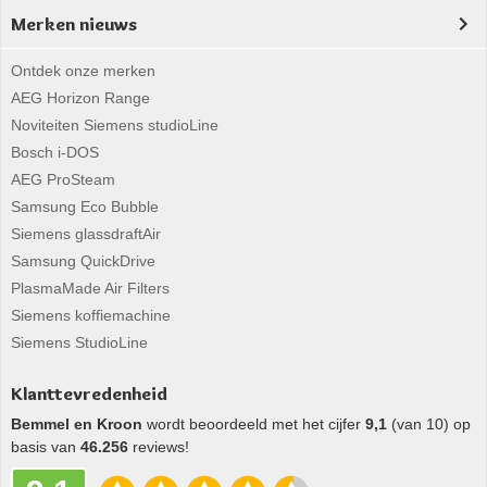
Merken nieuws
Ontdek onze merken
AEG Horizon Range
Noviteiten Siemens studioLine
Bosch i-DOS
AEG ProSteam
Samsung Eco Bubble
Siemens glassdraftAir
Samsung QuickDrive
PlasmaMade Air Filters
Siemens koffiemachine
Siemens StudioLine
Klanttevredenheid
Bemmel en Kroon
wordt beoordeeld met het cijfer
9,1
(van 10) op
basis van
46.256
reviews!