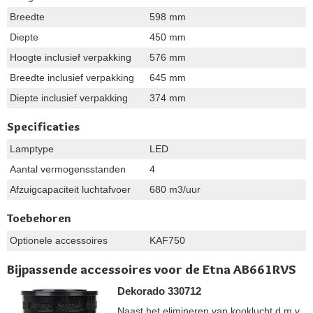
Breedte
598 mm
Diepte
450 mm
Hoogte inclusief verpakking
576 mm
Breedte inclusief verpakking
645 mm
Diepte inclusief verpakking
374 mm
Specificaties
Lamptype
LED
Aantal vermogensstanden
4
Afzuigcapaciteit luchtafvoer
680 m3/uur
Toebehoren
Optionele accessoires
KAF750
Bijpassende accessoires voor de Etna AB661RVS
Dekorado 330712
Naast het elimineren van kooklucht d.m.v.