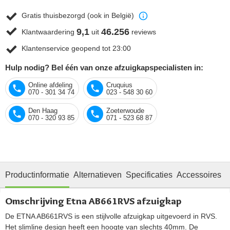
Gratis thuisbezorgd (ook in België)
9,1
46.256
Klantwaardering
uit
reviews
Klantenservice geopend tot 23:00
Hulp nodig? Bel één van onze afzuigkapspecialisten in:
Online afdeling
Cruquius
070 - 301 34 74
023 - 548 30 60
Den Haag
Zoeterwoude
070 - 320 93 85
071 - 523 68 87
Productinformatie
Alternatieven
Specificaties
Accessoires
R
Omschrijving Etna AB661RVS afzuigkap
De ETNA AB661RVS is een stijlvolle afzuigkap uitgevoerd in RVS.
Het slimline design heeft een hoogte van slechts 40mm. De