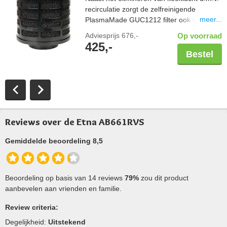
recirculatie zorgt de zelfreinigende
meer...
PlasmaMade GUC1212 filter ook voor een
gezond binnenklimaat; vrij van geuren,
Adviesprijs
676,-
Op voorraad
pollen en bacteriën. Controleer altijd de
425,-
maatvoering van uw schacht in combinatie
Bestel
met een PlasmaMade filter. Let hierbij op
de breedte en diepte, maar ook een
benodigde hoogte van 20cm. Capaciteit
600 m3/u.
Reviews over de Etna AB661RVS
Gemiddelde beoordeling 8,5
Beoordeling op basis van 14 reviews
79%
zou dit product
aanbevelen aan vrienden en familie.
Review criteria:
Degelijkheid:
Uitstekend