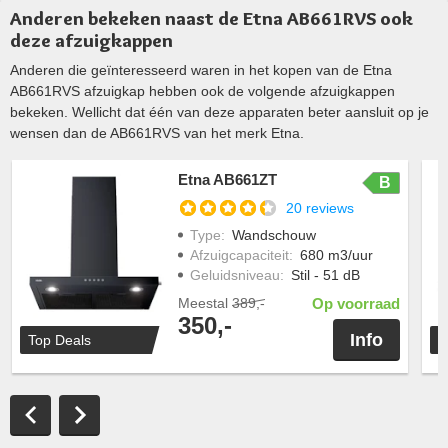
Anderen bekeken naast de Etna AB661RVS ook
deze afzuigkappen
Anderen die geïnteresseerd waren in het kopen van de Etna
AB661RVS afzuigkap hebben ook de volgende afzuigkappen
bekeken. Wellicht dat één van deze apparaten beter aansluit op je
wensen dan de AB661RVS van het merk Etna.
Etna AB661ZT
B
20 reviews
Type
:
Wandschouw
Afzuigcapaciteit
:
680 m3/uur
Geluidsniveau
:
Stil - 51 dB
Meestal
389,-
Op voorraad
350,-
Info
Top Deals
T