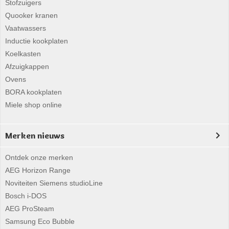
Stofzuigers
Quooker kranen
Vaatwassers
Inductie kookplaten
Koelkasten
Afzuigkappen
Ovens
BORA kookplaten
Miele shop online
Merken nieuws
Ontdek onze merken
AEG Horizon Range
Noviteiten Siemens studioLine
Bosch i-DOS
AEG ProSteam
Samsung Eco Bubble