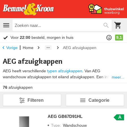
Voor
22:00
besteld, morgen in huis
9,1
Home
AEG afzuigkappen
Vorige
AEG afzuigkappen
AEG heeft verschillende
typen afzuigkappen
. Van AEG
wandschouw afzuigkappen tot eiland afzuigkappen. Een inbouw
meer...
afzuigkap van AEG zuigt de kooklucht en dampen snel en
76
afzuigkappen
geruisloos weg. Zo blijft je keuken tijdens het koken fris ruiken.
Afzuigkappen van AEG beschikken hiervoor over de
beste
Filteren
Categorie
technologie
. Let bij het kopen van een nieuwe AEG afzuigkap wel
op dat de benodigde afzuigcapaciteit is afgestemd op het formaat
van je keuken.
AEG GB67D91HL
A
Type
:
Wandschouw