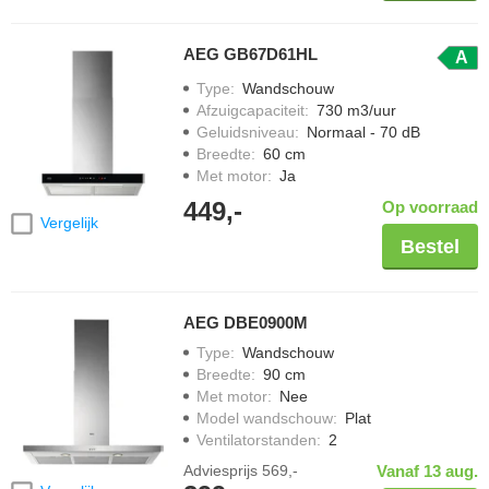
AEG GB67D61HL
A
Type
:
Wandschouw
Afzuigcapaciteit
:
730 m3/uur
Geluidsniveau
:
Normaal - 70 dB
Breedte
:
60 cm
Met motor
:
Ja
449,-
Op voorraad
Vergelijk
Bestel
AEG DBE0900M
Type
:
Wandschouw
Breedte
:
90 cm
Met motor
:
Nee
Model wandschouw
:
Plat
Ventilatorstanden
:
2
Adviesprijs
569,-
Vanaf 13 aug.