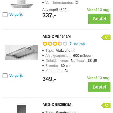
Ventilatorstanden
:
2
Adviesprijs
529,-
Vanaf 13 aug.
337,-
Vergelijk
Bestel
AEG DPE4641M
C
7 reviews
Type
:
Vlakscherm
Afzuigcapaciteit
:
600 m3/uur
Geluidsniveau
:
Normaal - 68 dB
Breedte
:
60 cm
Met motor
:
Ja
Vergelijk
349,-
Vanaf 13 aug.
Bestel
AEG DBB3951M
C
Type
:
Wandschouw