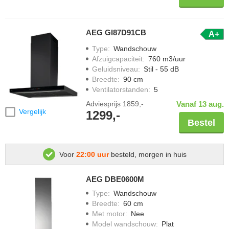
AEG GI87D91CB
A+
Type
:
Wandschouw
Afzuigcapaciteit
:
760 m3/uur
Geluidsniveau
:
Stil - 55 dB
Breedte
:
90 cm
Ventilatorstanden
:
5
Adviesprijs
1859,-
Vanaf 13 aug.
Vergelijk
1299,-
Bestel
Voor
22:00 uur
besteld, morgen in huis
AEG DBE0600M
Type
:
Wandschouw
Breedte
:
60 cm
Met motor
:
Nee
Model wandschouw
:
Plat