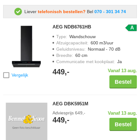
Liever
telefonisch bestellen?
Bel
070 - 301 34 74
AEG NDB6761HB
A
Type
:
Wandschouw
Afzuigcapaciteit
:
600 m3/uur
Geluidsniveau
:
Normaal - 70 dB
Breedte
:
60 cm
Communicatie met kookplaat
:
Ja
449,-
Vanaf 13 aug.
Vergelijk
Bestel
AEG DBK5951M
Adviesprijs
649,-
Vanaf 13 aug.
449,-
Bestel