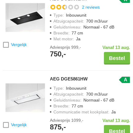
2 reviews
Type
:
Inbouwunit
Afzuigcapaciteit
:
700 m3/uur
Geluidsniveau
:
Normaal - 67 dB
Breedte
:
77 cm
Met motor
:
Ja
Vergelijk
Adviesprijs
999,-
Vanaf 13 aug.
750,-
Bestel
AEG DGE5861HW
A
Type
:
Inbouwunit
Afzuigcapaciteit
:
700 m3/uur
Geluidsniveau
:
Normaal - 67 dB
Breedte
:
77 cm
Communicatie met kookplaat
:
Ja
Adviesprijs
1099,-
Vanaf 13 aug.
Vergelijk
875,-
Bestel