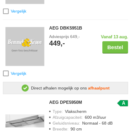
Vergelijk
AEG DBK5951B
Adviesprijs
649,-
Vanaf 13 aug.
449,-
Bestel
Vergelijk
Direct afhalen mogelijk op ons
afhaalpunt
AEG DPE5950M
A
Type
:
Vlakscherm
Afzuigcapaciteit
:
600 m3/uur
Geluidsniveau
:
Normaal - 68 dB
Breedte
:
90 cm