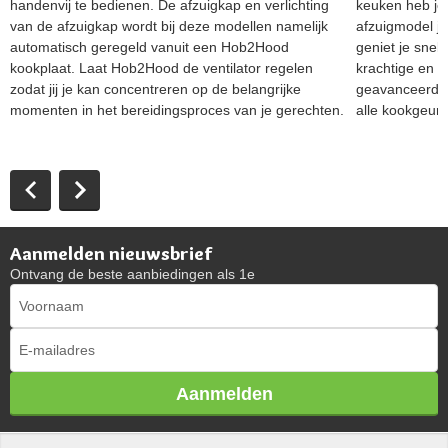
handenvij te bedienen. De afzuigkap en verlichting
keuken heb je
van de afzuigkap wordt bij deze modellen namelijk
afzuigmodel je
automatisch geregeld vanuit een Hob2Hood
geniet je snell
kookplaat. Laat Hob2Hood de ventilator regelen
krachtige en e
zodat jij je kan concentreren op de belangrijke
geavanceerde 
momenten in het bereidingsproces van je gerechten.
alle kookgeurt
Aanmelden nieuwsbrief
Ontvang de beste aanbiedingen als 1e
Aanmelden