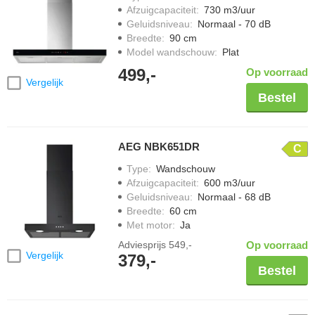
Afzuigcapaciteit
:
730 m3/uur
Geluidsniveau
:
Normaal - 70 dB
Breedte
:
90 cm
Model wandschouw
:
Plat
499,-
Op voorraad
Vergelijk
Bestel
AEG NBK651DR
C
Type
:
Wandschouw
Afzuigcapaciteit
:
600 m3/uur
Geluidsniveau
:
Normaal - 68 dB
Breedte
:
60 cm
Met motor
:
Ja
Adviesprijs
549,-
Op voorraad
Vergelijk
379,-
Bestel