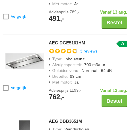
Met motor
:
Ja
Adviesprijs
789,-
Vanaf 13 aug.
Vergelijk
491,-
Bestel
AEG DGE5161HM
A
3 reviews
Type
:
Inbouwunit
Afzuigcapaciteit
:
700 m3/uur
Geluidsniveau
:
Normaal - 64 dB
Breedte
:
99 cm
Met motor
:
Ja
Vergelijk
Adviesprijs
1199,-
Vanaf 13 aug.
762,-
Bestel
AEG DBB3651M
Type
:
Wandschouw