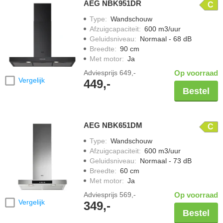
AEG NBK951DR
C
Type
:
Wandschouw
Afzuigcapaciteit
:
600 m3/uur
Geluidsniveau
:
Normaal - 68 dB
Breedte
:
90 cm
Met motor
:
Ja
Adviesprijs
649,-
Op voorraad
Vergelijk
449,-
Bestel
AEG NBK651DM
C
Type
:
Wandschouw
Afzuigcapaciteit
:
600 m3/uur
Geluidsniveau
:
Normaal - 73 dB
Breedte
:
60 cm
Met motor
:
Ja
Adviesprijs
569,-
Op voorraad
Vergelijk
349,-
Bestel