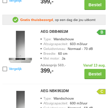
399,-
Vergelijk
Bestel
Gratis thuisbezorgd
, op een dag die jou uitkomt
AEG DBB4651M
B
Type
:
Wandschouw
Afzuigcapaciteit
:
603 m3/uur
Geluidsniveau
:
Normaal - 70 dB
Breedte
:
60 cm
Met motor
:
Ja
Adviesprijs
569,-
Vanaf 13 aug.
Vergelijk
399,-
Bestel
AEG NBK951DM
C
Type
:
Wandschouw
Afzuigcapaciteit
:
600 m3/uur