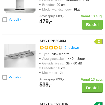
Geluidsniveau
:
Normaal - 68 dB
Breedte
:
90 cm
Model wandschouw
:
Plat
Adviesprijs
689,-
Vanaf 13 aug.
Vergelijk
479,-
Bestel
AEG DPB3940M
C
2 reviews
Type
:
Vlakscherm
Afzuigcapaciteit
:
440 m3/uur
Geluidsniveau
:
Stil - 60 dB
Breedte
:
90 cm
Met motor
:
Ja
Vergelijk
Adviesprijs
699,-
Vanaf 13 aug.
539,-
Bestel
AEG DGE5861HR
A