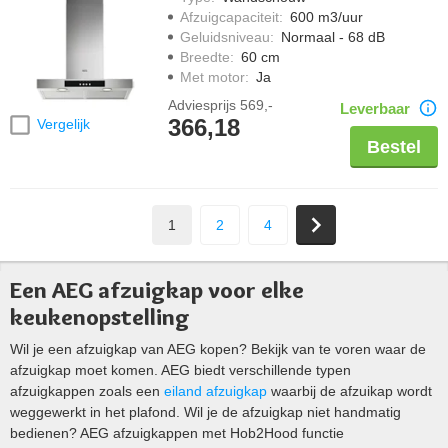
Afzuigcapaciteit
:
600 m3/uur
Geluidsniveau
:
Normaal - 68 dB
Breedte
:
60 cm
Met motor
:
Ja
Adviesprijs
569,-
Leverbaar
366,18
Vergelijk
Bestel
1
2
4
Een AEG afzuigkap voor elke
keukenopstelling
Wil je een afzuigkap van AEG kopen? Bekijk van te voren waar de
afzuigkap moet komen. AEG biedt verschillende typen
afzuigkappen zoals een
eiland afzuigkap
waarbij de afzuikap wordt
weggewerkt in het plafond. Wil je de afzuigkap niet handmatig
bedienen? AEG afzuigkappen met Hob2Hood functie