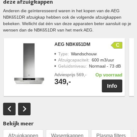
deze afzuigkappen
Anderen die geïnteresseerd waren in het kopen van de AEG
NBK651DR afzuigkap hebben ook de volgende afzuigkappen
bekeken. Wellicht dat één van deze apparaten beter aansluit op je
wensen dan de NBK651DR van het merk AEG.
AEG NBK651DM
C
Type
:
Wandschouw
Afzuigcapaciteit
:
600 m3/uur
Geluidsniveau
:
Normaal - 73 dB
Adviesprijs
569,-
Op voorraad
349,-
Info
Bekijk meer
Afzuigkappen
Wasemkappen
Plasma filters