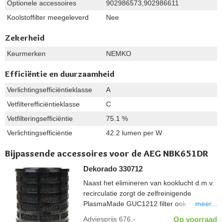
Optionele accessoires
902986573,902986611
Koolstoffilter meegeleverd
Nee
Zekerheid
Keurmerken
NEMKO
Efficiëntie en duurzaamheid
Verlichtingsefficiëntieklasse
A
Vetfilterefficiëntieklasse
C
Vetfilteringsefficiëntie
75.1 %
Verlichtingsefficiëntie
42.2 lumen per W
Bijpassende accessoires voor de AEG NBK651DR
Dekorado 330712
Naast het elimineren van kooklucht d.m.v.
recirculatie zorgt de zelfreinigende
meer...
PlasmaMade GUC1212 filter ook voor een
gezond binnenklimaat; vrij van geuren,
Adviesprijs
676,-
Op voorraad