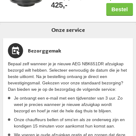
pollen en bacteriën. Controleer altijd de
425,-
maatvoering van uw schacht in combinatie
Bestel
met een PlasmaMade filter. Let hierbij op
de breedte en diepte, maar ook een
benodigde hoogte van 20cm. Capaciteit
Onze service
600 m3/u.
Bezorggemak
Bepaal zelf wanneer je je nieuwe AEG NBK651DR afzuigkap
bezorgd wilt hebben. Selecteer eenvoudig de datum die je het
beste uitkomt. Na je bestelling ontvang je direct een
bevestigingsmail. Gekozen voor onze standaard bezorging?
Dan bieden we je op de bezorgdag de volgende service:
Je ontvangt een e-mail met een tijdvenster van 3 uur. Zo
weet je precies wanneer je nieuwe afzuigkap wordt
bezorgd en hoef je niet de hele dag thuis te blijven.
Onze chauffeurs bellen of sms'en als ze onderweg zijn en
kondigen 15 minuten voor aankomst hun komst aan.
We voeren je oude afzuigkap gratis af en zorgen dat deze