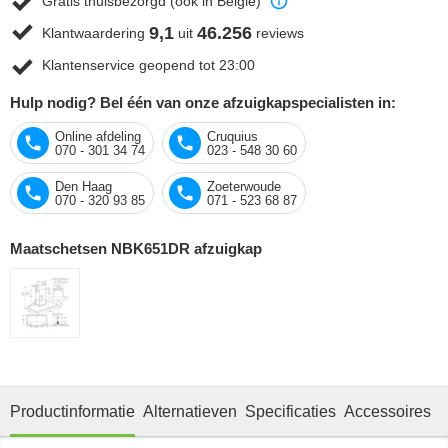
Gratis thuisbezorgd (ook in België)
9,1
46.256
Klantwaardering
uit
reviews
Klantenservice geopend tot 23:00
Hulp nodig? Bel één van onze afzuigkapspecialisten in:
Online afdeling
Cruquius
070 - 301 34 74
023 - 548 30 60
Den Haag
Zoeterwoude
070 - 320 93 85
071 - 523 68 87
Maatschetsen NBK651DR afzuigkap
Productinformatie
Alternatieven
Specificaties
Accessoires
O