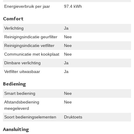
Energieverbruik per jaar
97.4 kWh
Comfort
Verlichting
Ja
Reinigingsindicatie geurfilter
Nee
Reinigingsindicatie vetfilter
Nee
Communicatie met kookplaat
Nee
Dimbare verlichting
Ja
Vetfilter uitwasbaar
Ja
Bediening
Smart bediening
Nee
Afstandsbediening
Nee
meegeleverd
Soort bedieningselementen
Druktoets
Aansluiting