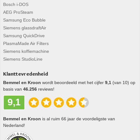
Bosch i-DOS
AEG ProSteam
Samsung Eco Bubble
Siemens glassdraftAir
Samsung QuickDrive
PlasmaMade Air Filters
Siemens koffiemachine
Siemens StudioLine
Klanttevredenheid
Bemmel en Kroon
wordt beoordeeld met het cijfer
9,1
(van 10) op
basis van
46.256
reviews!
9,1
Bemmel en Kroon
is al ruim 66 jaar de voordeligste van
Nederland!