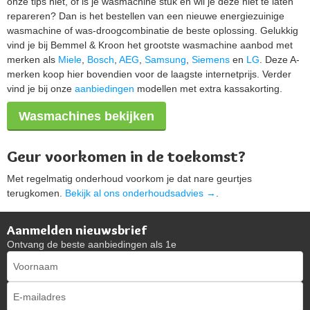
onze tips niet, of is je wasmachine stuk en wil je deze niet te laten
repareren? Dan is het bestellen van een nieuwe energiezuinige
wasmachine of was-droogcombinatie de beste oplossing. Gelukkig
vind je bij Bemmel & Kroon het grootste wasmachine aanbod met
merken als
Miele
,
Bosch
,
AEG
,
Samsung
,
Siemens
en
LG
. Deze A-
merken koop hier bovendien voor de laagste internetprijs. Verder
vind je bij onze
aanbiedingen
modellen met extra kassakorting.
Wasmachines bekijken
Geur voorkomen in de toekomst?
Met regelmatig onderhoud voorkom je dat nare geurtjes
terugkomen.
Bekijk al ons onderhoudsadvies →
.
Aanmelden nieuwsbrief
Ontvang de beste aanbiedingen als 1e