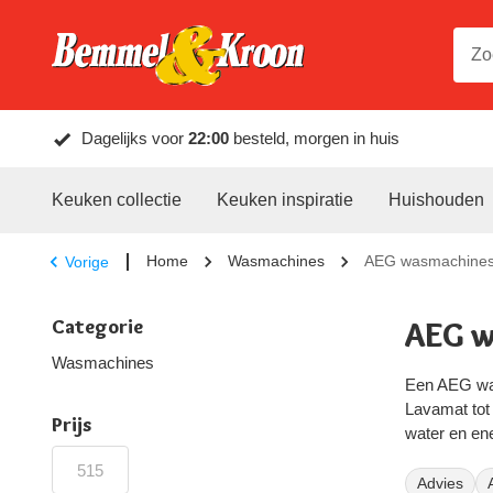
Dagelijks voor
22:00
besteld, morgen in huis
Keuken collectie
Keuken inspiratie
Huishouden
Home
Wasmachines
AEG wasmachine
Vorige
Categorie
AEG w
Wasmachines
Een AEG was
Lavamat tot
Prijs
water en ene
AEG deelt zi
Advies