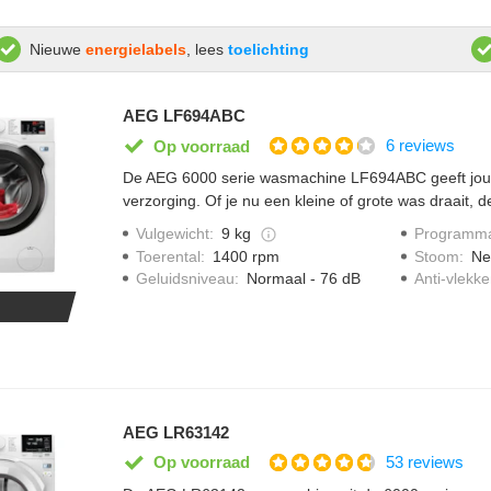
Nieuwe
energielabels
, lees
toelichting
AEG LF694ABC
6 reviews
Op voorraad
De AEG 6000 serie wasmachine LF694ABC geeft jou
verzorging. Of je nu een kleine of grote was draait, 
aan en vermindert hierdoor slijtage. ProSense senso
Vulgewicht
:
9 kg
Programma
zodat het wasprogramma goed aansluit op de beladi
Toerental
:
1400 rpm
Stoom
:
Ne
trommel is ontworpen om kleding te verzorgen. Bact
Geluidsniveau
:
Normaal - 76 dB
Anti-vlek
door middel van stoom tijdens een krachtige wasbeur
AEG LR63142
53 reviews
Op voorraad