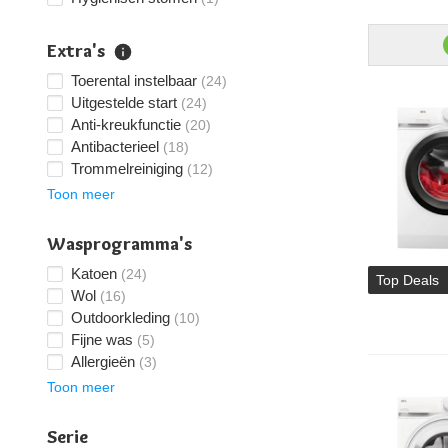
Extra's
Toerental instelbaar
(24)
Uitgestelde start
(24)
Anti-kreukfunctie
(20)
Antibacterieel
(18)
Trommelreiniging
(12)
Toon meer
Wasprogramma's
Katoen
(24)
Top Deals
Wol
(16)
Outdoorkleding
(10)
Fijne was
(5)
Allergieën
(3)
Toon meer
Serie