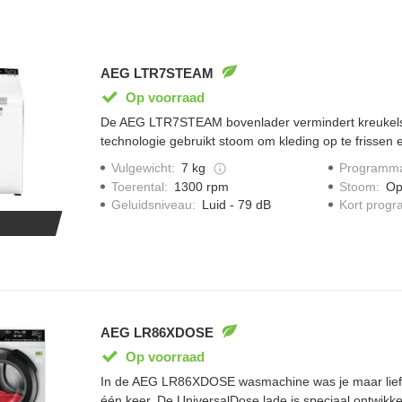
AEG LTR7STEAM
Op voorraad
De AEG LTR7STEAM bovenlader vermindert kreukels 
technologie gebruikt stoom om kleding op te frissen 
verwijderen. Elke lading wordt met ProSense senso
Vulgewicht
:
7 kg
Programma
cyclus op maat aan te passen. De deksel met drukkn
Toerental
:
1300 rpm
Stoom
:
Op
Opening systeem. Zo is het in- en uitladen van kledin
Geluidsniveau
:
Luid - 79 dB
Kort prog
dan ooit tevoren.
AEG LR86XDOSE
Op voorraad
In de AEG LR86XDOSE wasmachine was je maar liefs
één keer. De UniversalDose lade is speciaal ontwikk