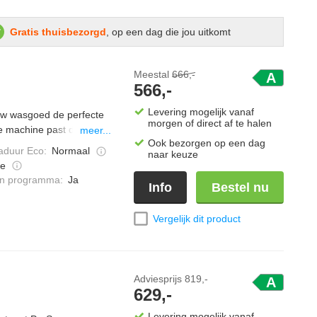
Gratis thuisbezorgd
, op een dag die jou uitkomt
Meestal
666,-
A
566,-
Levering mogelijk vanaf
w wasgoed de perfecte
morgen of direct af te halen
de machine past de cyclus
meer...
Ook bezorgen op een dag
ren wegen elke lading af
duur Eco
:
Normaal
naar keuze
ng. De zachte ProTex
e
eriën worden verwijderd
ken programma
:
Ja
Info
Bestel nu
t.
Vergelijk dit product
Adviesprijs
819,-
A
629,-
Levering mogelijk vanaf