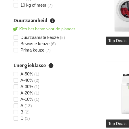
10 kg of meer
(7)
Duurzaamheid
Kies het beste voor de planeet
Duurzaamste keuze
(5)
Top Deals
Bewuste keuze
(6)
Prima keuze
(7)
Energieklasse
A-50%
(1)
A-40%
(2)
A-30%
(1)
A-20%
(1)
A-10%
(1)
A
(13)
B
(2)
D
(3)
Top Deals