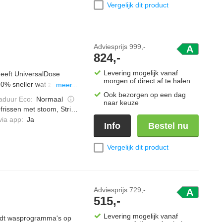
Vergelijk dit product
Adviesprijs
999,-
A
824,-
Levering mogelijk vanaf
eeft UniversalDose
morgen of direct af te halen
60% sneller wat zorgt
meer...
en kan met Steam refresh
Ook bezorgen op een dag
duur Eco
:
Normaal
naar keuze
gramma was je
frissen met stoom, Strijkwerk verminderen
 PreciseWash bespaart
via app
:
Ja
Info
Bestel nu
imaliseren.
Vergelijk dit product
Adviesprijs
729,-
A
515,-
Levering mogelijk vanaf
edt wasprogramma's op