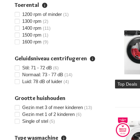
Toerental
1200 rpm of minder
(1)
1300 rpm
(2)
1400 rpm
(11)
1500 rpm
(1)
1600 rpm
(9)
Geluidsniveau centrifugeren
Stil: 71 - 72 dB
(6)
Normaal: 73 - 77 dB
(14)
Luid: 78 dB of luider
(4)
Top Deals
Grootte huishouden
Gezin met 3 of meer kinderen
(13)
Gezin met 1 of 2 kinderen
(6)
Single of stel
(5)
Type wasmachine