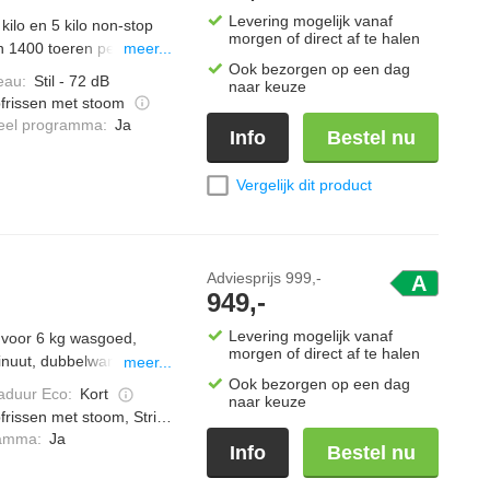
Levering mogelijk vanaf
ilo en 5 kilo non-stop
morgen of direct af te halen
n 1400 toeren per
meer...
Ook bezorgen op een dag
garantie, aquacontrol,
eau
:
Stil - 72 dB
naar keuze
 teer weefsel, stoom
frissen met stoom
ieel programma
:
Ja
Info
Bestel nu
Vergelijk dit product
Adviesprijs
999,-
A
949,-
Levering mogelijk vanaf
 voor 6 kg wasgoed,
morgen of direct af te halen
inuut, dubbelwandige
meer...
 display, powercare
Ook bezorgen op een dag
duur Eco
:
Kort
naar keuze
frissen met stoom, Strijkwerk verminderen
ramma
:
Ja
Info
Bestel nu