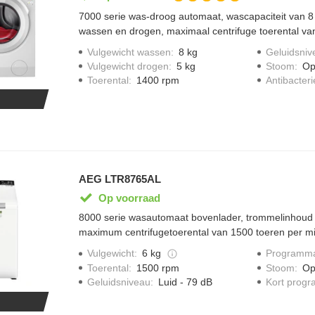
7000 serie was-droog automaat, wascapaciteit van 8 k
wassen en drogen, maximaal centrifuge toerental va
minuut, groot display, oko invertermotor met 10 jaar 
Vulgewicht wassen
:
8 kg
Geluidsniv
prosense trommel voor voorzichtige behandeling van
Vulgewicht drogen
:
5 kg
Stoom
:
Op
programma
Toerental
:
1400 rpm
Antibacter
AEG LTR8765AL
Op voorraad
8000 serie wasautomaat bovenlader, trommelinhoud
maximum centrifugetoerental van 1500 toeren per m
toevoerslang, aquacontrol, Eco Inverter motor, groot
Vulgewicht
:
6 kg
Programma
Toerental
:
1500 rpm
Stoom
:
Op
Geluidsniveau
:
Luid - 79 dB
Kort prog