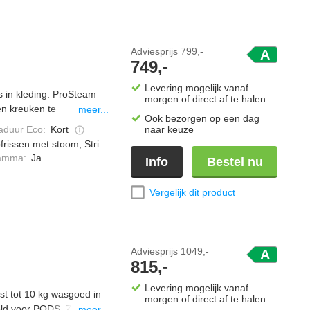
Adviesprijs
799,-
A
749,-
Levering mogelijk vanaf
in kleding. ProSteam
morgen of direct af te halen
en kreuken te
meer...
Ook bezorgen op een dag
ren afgewogen, om zo de
duur Eco
:
Kort
naar keuze
op heeft een Soft
frissen met stoom, Strijkwerk verminderen
g makkelijker en veiliger
ramma
:
Ja
Info
Bestel nu
Vergelijk dit product
Adviesprijs
1049,-
A
815,-
Levering mogelijk vanaf
t tot 10 kg wasgoed in
morgen of direct af te halen
eld voor PODS. Zo
meer...