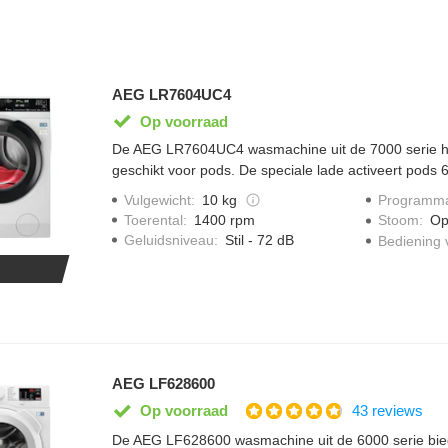
AEG LR7604UC4
Op voorraad
De AEG LR7604UC4 wasmachine uit de 7000 serie h
geschikt voor pods. De speciale lade activeert pods 
voor een betere vlekverwijdering. Je kleding opfriss
Vulgewicht
:
10 kg
Programma
waarmee je geurtjes neutraliseert. Het MixLoad pro
Toerental
:
1400 rpm
Stoom
:
Op
gemengde was op 30 graden in slechts 69 minuten.
Geluidsniveau
:
Stil - 72 dB
Bediening 
tot 40% tijd, water en energie door elke lading te opt
AEG LF628600
43 reviews
Op voorraad
De AEG LF628600 wasmachine uit de 6000 serie bi