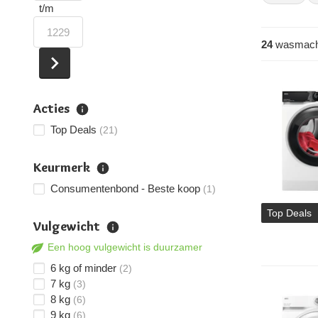
huishouden 
t/m
24
wasmach
Acties
Top Deals
(21)
Keurmerk
Consumentenbond - Beste koop
(1)
Top Deals
Vulgewicht
Een hoog vulgewicht is duurzamer
6 kg of minder
(2)
7 kg
(3)
8 kg
(6)
9 kg
(6)