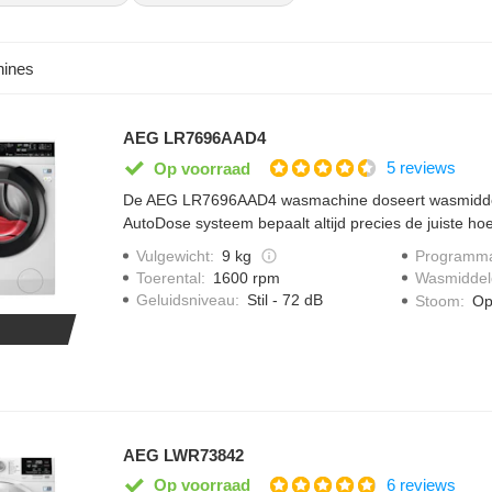
past.
ines
AEG LR7696AAD4
5 reviews
Op voorraad
De AEG LR7696AAD4 wasmachine doseert wasmiddel
AutoDose systeem bepaalt altijd precies de juiste ho
verzachter. Kleding fris je gemakkelijk op met ProS
Vulgewicht
:
9 kg
Programma
het water en energieverbruik aan naagrelang het gew
Toerental
:
1600 rpm
Wasmiddel
Geluidsniveau
:
Stil - 72 dB
Stoom
:
Op
AEG LWR73842
6 reviews
Op voorraad