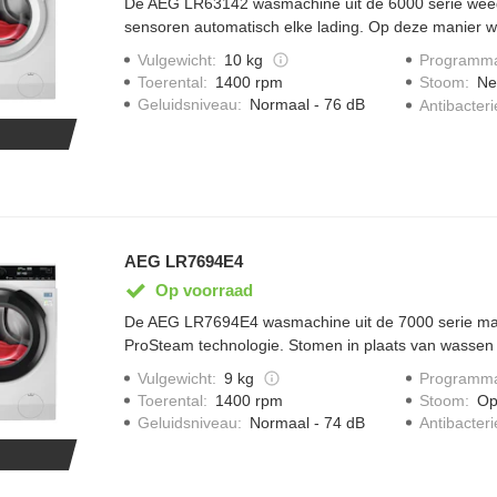
De AEG LR63142 wasmachine uit de 6000 serie wee
sensoren automatisch elke lading. Op deze manier w
aangeboden en bespaar je tot wel 30% op tijd, water 
Vulgewicht
:
10 kg
Programma
Een snelle was is ook mogelijk met Timesave waarme
Toerental
:
1400 rpm
Stoom
:
Ne
kan verkorten. Het speciale hygiëneprogramma verwi
Geluidsniveau
:
Normaal - 76 dB
Antibacter
becateriën en virussen uit je kleding.
AEG LR7694E4
Op voorraad
De AEG LR7694E4 wasmachine uit de 7000 serie ma
ProSteam technologie. Stomen in plaats van wassen
kleding op te frissen die geen volledige wasbeurt no
Vulgewicht
:
9 kg
Programma
vermindert het kreuken in je kledingstukken. Precis
Toerental
:
1400 rpm
Stoom
:
Op
tijd, water en energie door elke lading te optimalise
Geluidsniveau
:
Normaal - 74 dB
Antibacter
programma was je gemengde was op 30 graden in sl