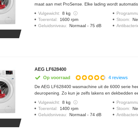
maat aan met ProSense. Elke lading wordt automati
water en -energieverbruik lager is. Met Startuitstel k
Vulgewicht
:
8 kg
Programma
wanneer het jou uitkomt. Het speciale anti-allergie 
Toerental
:
1600 rpm
Stoom
:
Ne
bacteriën door middel van stoom.
Geluidsniveau
:
Normaal - 75 dB
Antibacter
AEG LF628400
4 reviews
Op voorraad
De AEG LF628400 wasmachine uit de 6000 serie heef
deuropening. Zo kun je zelfs lakens en dekbedden e
uitnemen. De ProSense technologie weegt elke ladin
Vulgewicht
:
8 kg
Programma
wordt het programma aangepast zodat je tijd, water 
Toerental
:
1400 rpm
Stoom
:
Ne
Startuitstel kies kun je wassen wanneer het jou uitko
Geluidsniveau
:
Normaal - 74 dB
Antibacter