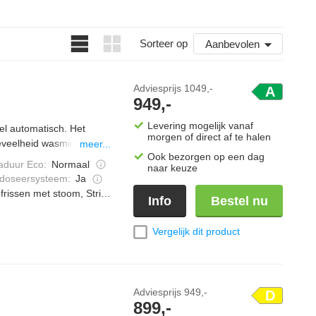
Sorteer op
Aanbevolen
Adviesprijs
1049,-
A
949,-
Levering mogelijk vanaf
 automatisch. Het
morgen of direct af te halen
eveelheid wasmiddel en -
meer...
Ook bezorgen op een dag
team. PreciseWash past
duur Eco
:
Normaal
naar keuze
icht van de belading.
doseersysteem
:
Ja
frissen met stoom, Strijkwerk verminderen
Info
Bestel nu
Vergelijk dit product
Adviesprijs
949,-
D
899,-