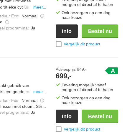
gt met ProSense
morgen of direct af te halen
ordt elke cyclus op maat
meer...
Ook bezorgen op een dag
en -energieverbruik.
duur Eco
:
Normaal
naar keuze
e je de wastijd tot 50%
e
jdert 99,99% van alle
ieel programma
:
Ja
Info
Bestel nu
Vergelijk dit product
Adviesprijs
849,-
A
699,-
Levering mogelijk vanaf
akt gebruik van
morgen of direct af te halen
 is een goede manier op
meer...
dig hebben. Ook
Ook bezorgen op een dag
duur Eco
:
Normaal
naar keuze
eWash bespaart tot 40%
frissen met stoom, Strijkwerk verminderen
ren. Het MixLoad
ieel programma
:
Ja
Info
Bestel nu
echts 69 minuten.
Vergelijk dit product