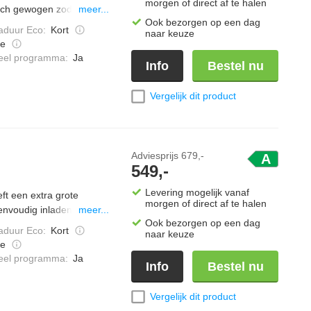
morgen of direct af te halen
sch gewogen zodat het
meer...
Ook bezorgen op een dag
ies kun je wassen
duur Eco
:
Kort
naar keuze
programma verwijdert
e
ieel programma
:
Ja
Info
Bestel nu
Vergelijk dit product
Adviesprijs
679,-
A
549,-
Levering mogelijk vanaf
t een extra grote
morgen of direct af te halen
envoudig inladen en
meer...
Ook bezorgen op een dag
g automatisch af. Zo
duur Eco
:
Kort
naar keuze
en energie bespaart. Met
e
mt.
ieel programma
:
Ja
Info
Bestel nu
Vergelijk dit product