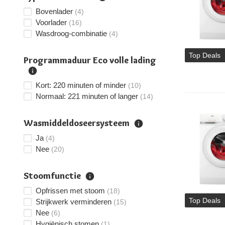
Bovenlader
(4)
Voorlader
(16)
Wasdroog-combinatie
(4)
Top Deals
Programmaduur Eco volle lading
Kort: 220 minuten of minder
(10)
Normaal: 221 minuten of langer
(14)
Wasmiddeldoseersysteem
Ja
(4)
Nee
(20)
Stoomfunctie
Opfrissen met stoom
(18)
Top Deals
Strijkwerk verminderen
(15)
Nee
(6)
Hygiënisch stomen
(1)