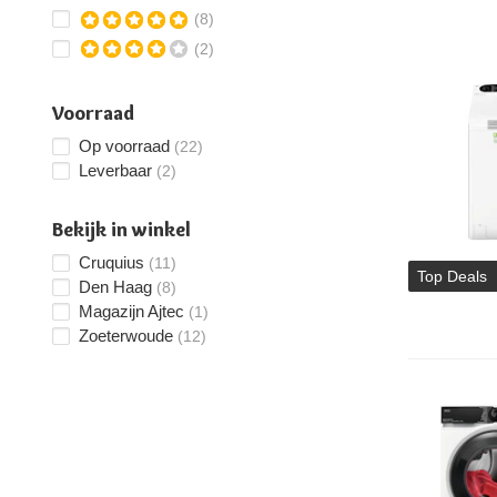
(8)
(2)
Voorraad
Op voorraad
(22)
Leverbaar
(2)
Bekijk in winkel
Cruquius
(11)
Top Deals
Den Haag
(8)
Magazijn Ajtec
(1)
Zoeterwoude
(12)