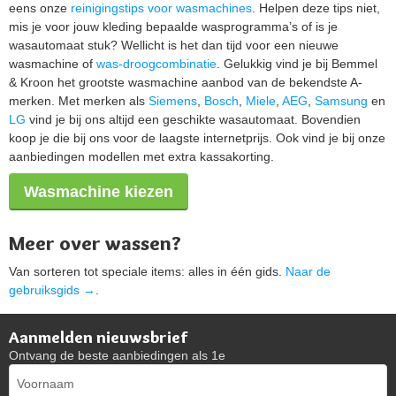
eens onze
reinigingstips voor wasmachines
. Helpen deze tips niet,
mis je voor jouw kleding bepaalde wasprogramma’s of is je
wasautomaat stuk? Wellicht is het dan tijd voor een nieuwe
wasmachine of
was-droogcombinatie
. Gelukkig vind je bij Bemmel
& Kroon het grootste wasmachine aanbod van de bekendste A-
merken. Met merken als
Siemens
,
Bosch
,
Miele
,
AEG
,
Samsung
en
LG
vind je bij ons altijd een geschikte wasautomaat. Bovendien
koop je die bij ons voor de laagste internetprijs. Ook vind je bij onze
aanbiedingen modellen met extra kassakorting.
Wasmachine kiezen
Meer over wassen?
Van sorteren tot speciale items: alles in één gids.
Naar de
gebruiksgids →
.
Aanmelden nieuwsbrief
Ontvang de beste aanbiedingen als 1e