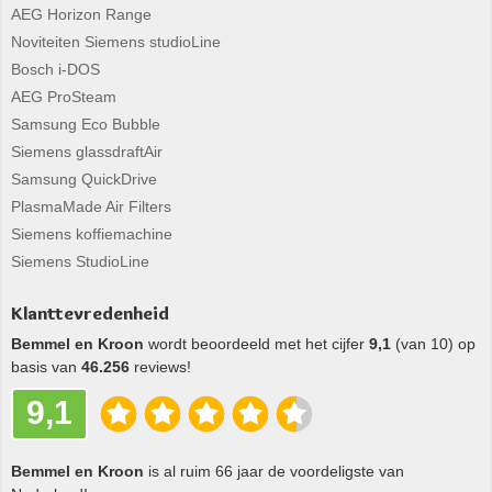
AEG Horizon Range
Noviteiten Siemens studioLine
Bosch i-DOS
AEG ProSteam
Samsung Eco Bubble
Siemens glassdraftAir
Samsung QuickDrive
PlasmaMade Air Filters
Siemens koffiemachine
Siemens StudioLine
Klanttevredenheid
Bemmel en Kroon
wordt beoordeeld met het cijfer
9,1
(van 10) op
basis van
46.256
reviews!
9,1
Bemmel en Kroon
is al ruim 66 jaar de voordeligste van